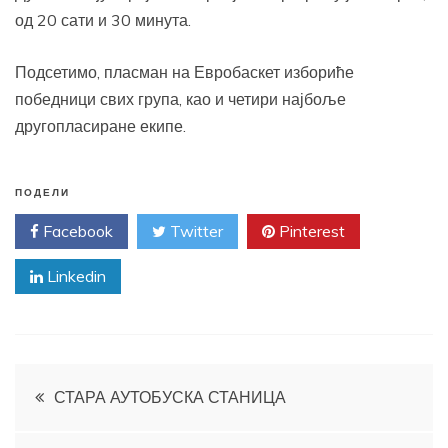
од 20 сати и 30 минута.
Подсетимо, пласман на Евробаскет избориће
победници свих група, као и четири најбоље
другопласиране екипе.
ПОДЕЛИ
Facebook
Twitter
Pinterest
Linkedin
Кретање
СТАРА АУТОБУСКА СТАНИЦА
чланка