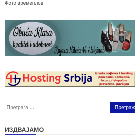
Фото времеплов
Претрага
за:
ИЗДВАЈАМО