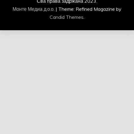
Сва права задржана 2023.
Монте Медиа д.о.о.
|
Theme: Refined Magazine by
Candid Themes
.