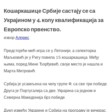
Кошаркашице Србије састају се са
Украјином у 4. колу квалификација за
Европско првенство.
извор
Алпрес
Предстојећи мећ игра се у Летонији, а селекторка
Маљковић је у Ригу повела 15 кошаркашица. Међу
њима, поред Мине Ђорђевић, своје место је нашла и
Марта Митровић.
Србија је усамљена на челу групе Ф, са све три победе.
Друга је Португалија са две, Украјина са једном и
Северна Македонија брз победе.
Дуел између Украјине и Србија на програму је вечерас,