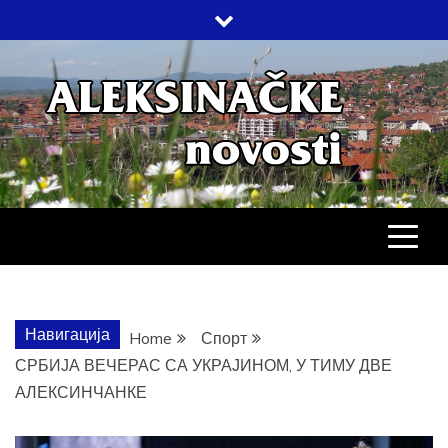
Skip
to
content
АЛЕКСИНАЧ
ДРУШТВО, КУЛТУРА, ЕКОНОМИЈА,
СПОРТ, ПОСЛОВНИ ИМЕНИК,
ХРОНИКА, ЗАБАВА…
НОВОСТИ
Навигација
Home
Спорт
СРБИЈА ВЕЧЕРАС СА УКРАЈИНОМ, У ТИМУ ДВЕ
АЛЕКСИНЧАНКЕ