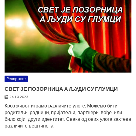
Репортаже
СВЕТ ЈЕ ПОЗОРНИЦА А ЉУДИ СУ ГЛУМЦИ
24.10.2023.
Кроз живот играмо различите улоге. Можемо бити
родитељи, радници, пријатељи, партнери, вође, или
било који други идентитет. Свака од ових улога захтева
различите вештине, а