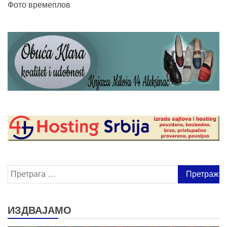
Фото времеплов
Претрага
за:
ИЗДВАЈАМО