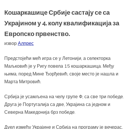
Кошаркашице Србије састају се са
Украјином у 4. колу квалификација за
Европско првенство.
извор
Алпрес
Предстојећи мећ игра се у Летонији, а селекторка
Маљковић је у Ригу повела 15 кошаркашица. Међу
њима, поред Мине Ђорђевић, своје место је нашла и
Марта Митровић.
Србија је усамљена на челу групе Ф, са све три победе.
Друга је Португалија са две, Украјина са једном и
Северна Македонија брз победе.
Дуел између Украјине и Србија на програму је вечерас,