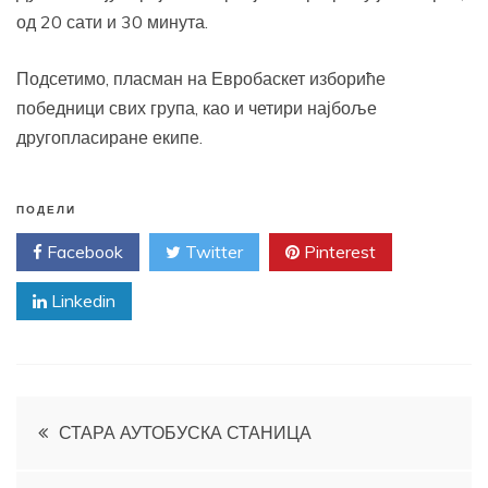
од 20 сати и 30 минута.
Подсетимо, пласман на Евробаскет избориће
победници свих група, као и четири најбоље
другопласиране екипе.
ПОДЕЛИ
Facebook
Twitter
Pinterest
Linkedin
Кретање
СТАРА АУТОБУСКА СТАНИЦА
чланка