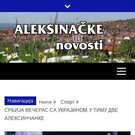
Skip
to
content
АЛЕКСИНАЧ
ДРУШТВО, КУЛТУРА, ЕКОНОМИЈА,
СПОРТ, ПОСЛОВНИ ИМЕНИК,
ХРОНИКА, ЗАБАВА…
НОВОСТИ
Навигација
Home
Спорт
СРБИЈА ВЕЧЕРАС СА УКРАЈИНОМ, У ТИМУ ДВЕ
АЛЕКСИНЧАНКЕ