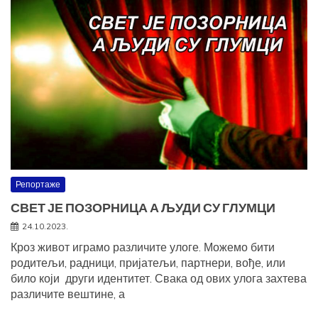
Репортаже
СВЕТ ЈЕ ПОЗОРНИЦА А ЉУДИ СУ ГЛУМЦИ
24.10.2023.
Кроз живот играмо различите улоге. Можемо бити
родитељи, радници, пријатељи, партнери, вође, или
било који други идентитет. Свака од ових улога захтева
различите вештине, а