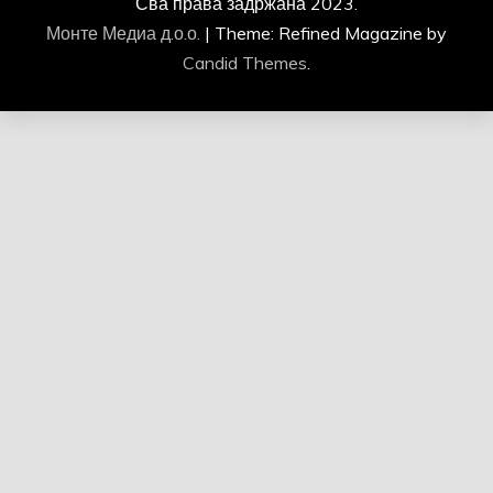
Сва права задржана 2023.
Монте Медиа д.о.о.
|
Theme: Refined Magazine by
Candid Themes
.