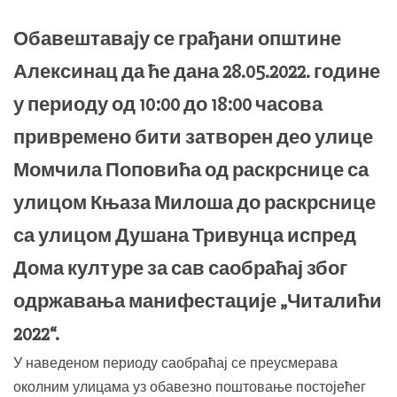
Обавештавају се грађани општине
Алексинац да ће дана 28.05.2022. године
у периоду од 10:00 до 18:00 часова
привремено бити затворен део улице
Момчила Поповића од раскрснице са
улицом Књаза Милоша до раскрснице
са улицом Душана Тривунца испред
Дома културе за сав саобраћај због
одржавања манифестације „Читалићи
2022“.
У наведеном периоду саобраћај се преусмерава
околним улицама уз обавезно поштовање постојећег