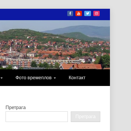
И
ОНИКА, ЗАБАВА…
Фото времеплов
Контакт
Претрага
Претрага