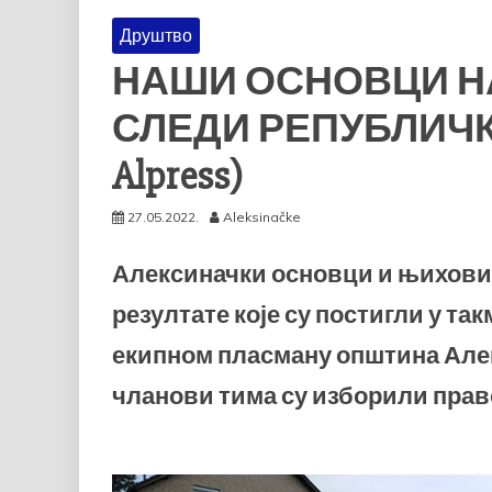
Друштво
НАШИ ОСНОВЦИ НА
СЛЕДИ РЕПУБЛИЧК
Alpress)
27.05.2022.
Aleksinačke
Алексиначки основци и њихови 
резултате које су постигли у та
екипном пласману општина Алекс
чланови тима су изборили право