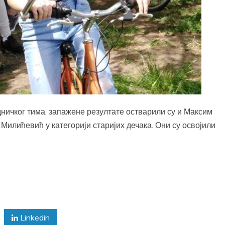
ничког тима, запажене резултате остварили су и Максим
 Милићевић у категорији старијих дечака. Они су освојили
Linkedin