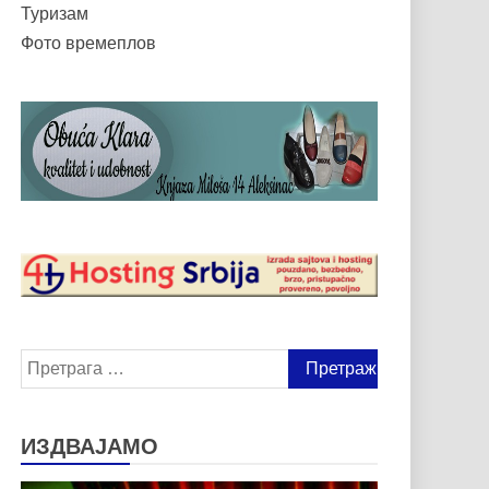
Туризам
Фото времеплов
Претрага
за:
ИЗДВАЈАМО