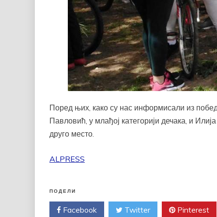
Поред њих, како су нас информисали из побед
Павловић, у млађој категорији дечака, и Илија
друго место.
ALPRESS
ПОДЕЛИ
Facebook
Twitter
Pinterest