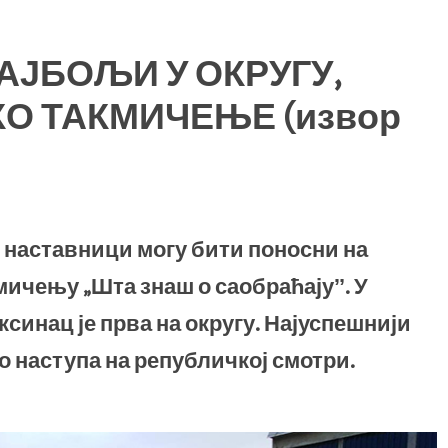
ЈБОЉИ У ОКРУГУ,
О ТАКМИЧЕЊЕ (извор
наставници могу бити поносни на
кмичењу „Шта знаш о саобраћајуˮ. У
инац је прва на округу. Најуспешнији
 наступа на републичкој смотри.