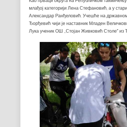
Као прваци округа на Републичком такмичењу к
млађој категорији Лена Стефановић, а у стар
Александар Ранђеловић. Учешће на државном п
Ђорђевић чији је наставник Младен Величкови
Лука ученик ОШ „Стојан Живковић Столеˮ из 