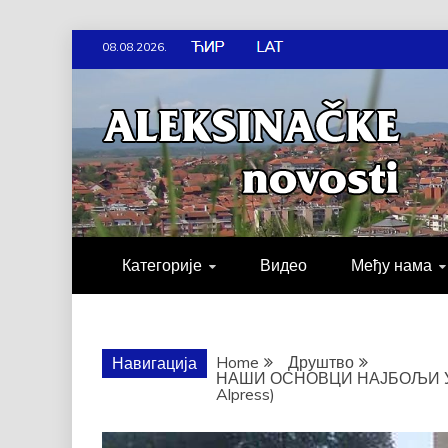
Skip
08.08.2026.
to
content
АЛЕКСИН
ДРУШТВО, КУЛТУРА, ЕКОНО
Категорије
Видео
Међу нама
Home
Друштво
Навигација
НАШИ ОСНОВЦИ НАЈБОЉИ У 
Alpress)