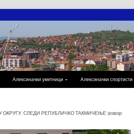
АЧКЕ НОВОСТ
МИЈА, СПОРТ, ПОСЛОВНИ ИМЕНИК, ХР
Алексиначки уметници
Алексиначки спортисти
ОКРУГУ, СЛЕДИ РЕПУБЛИЧКО ТАКМИЧЕЊЕ (извор