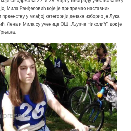
оје се одржава 27. и 28. маја у Београду учествоваће у
ијој Мила Ранђеловић које је припремао наставник
рвенству у млађој категорији дечака изборио је Лука
ћ. Лена и Мила су ученице ОШ „Љупче Николићˮ, док је
Трњана.