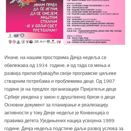
Иначе, на нашим просторима Дечја недеља се
обележава од 1934. године, и од тада се мења и
развија прилагођавајући своје програмске циљеве
стварним потребама и проблемима деце. Од 1987.
године је на предлог организације Пријатељи деце
Србије уведена у закон о друштвеној бризи о деци.
Основни документ за планирање и реализацију
активности у току Дечје недеље је Конвенција о
правима детета Уједињених нација усвојена 1989.
године. Дечја недеља подстиче даљи развој услова за