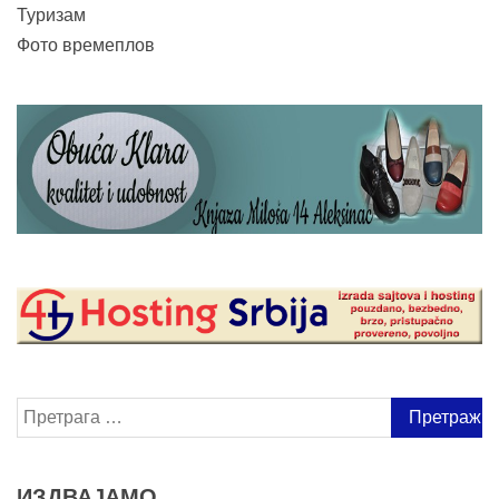
Туризам
Фото времеплов
Претрага
за:
ИЗДВАЈАМО