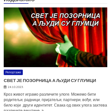
Репортаже
СВЕТ ЈЕ ПОЗОРНИЦА А ЉУДИ СУ ГЛУМЦИ
24.10.2023.
Кроз живот играмо различите улоге. Можемо бити
родитељи, радници, пријатељи, партнери, вође, или
било који други идентитет. Свака од ових улога захтева
различите вештине, а