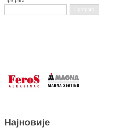
Претрага
Претрага
Најновије