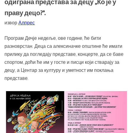
одиграна представа за децу „Ко је у
праву децо?”.
извор
Алпрес
Програм Дечје недеље, ове године, ће бити
разноврстан. Деца са алексиначке општине ће имати
прилику да погледају представе, концерте, да се баве
спортом, доћи ће им у госте и писци који стварају за
децу, а Центар за културу и уметност им поклања
представе.