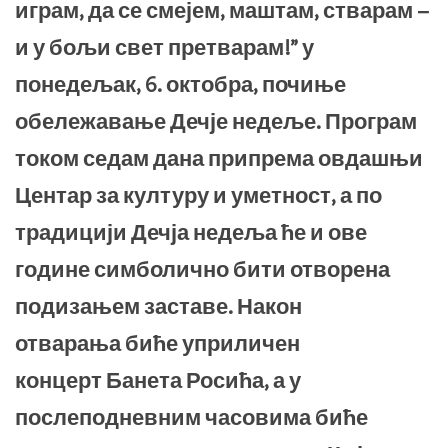
играм, да се смејем, маштам, стварам –
и у бољи свет претварам!” у
понедељак, 6. октобра, почиње
обележавање Дечје недеље. Програм
током седам дана припрема овдашњи
Центар за културу и уметност, а по
традицији Дечја недеља ће и ове
године симболично бити отворена
подизањем заставе. Након
отварања биће уприличен
концерт Банета Росића, а у
послеподневним часовима биће