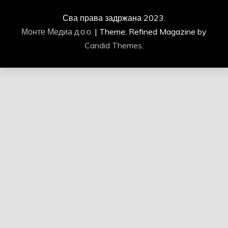
Сва права задржана 2023.
Монте Медиа д.о.о.
|
Theme: Refined Magazine by
Candid Themes
.