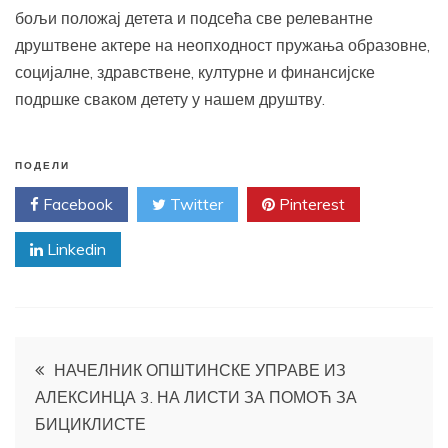
бољи положај детета и подсећа све релевантне
друштвене актере на неопходност пружања образовне,
социјалне, здравствене, културне и финансијске
подршке сваком детету у нашем друштву.
ПОДЕЛИ
Facebook
Twitter
Pinterest
Linkedin
Кретање
НАЧЕЛНИК ОПШТИНСКЕ УПРАВЕ ИЗ
АЛЕКСИНЦА 3. НА ЛИСТИ ЗА ПОМОЋ ЗА
чланка
БИЦИКЛИСТЕ