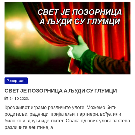
Репортаже
СВЕТ ЈЕ ПОЗОРНИЦА А ЉУДИ СУ ГЛУМЦИ
24.10.2023.
Кроз живот играмо различите улоге. Можемо бити
родитељи, радници, пријатељи, партнери, вође, или
било који други идентитет. Свака од ових улога захтева
различите вештине, а