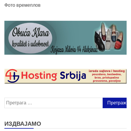
Фото времеплов
Претрага
за:
ИЗДВАЈАМО