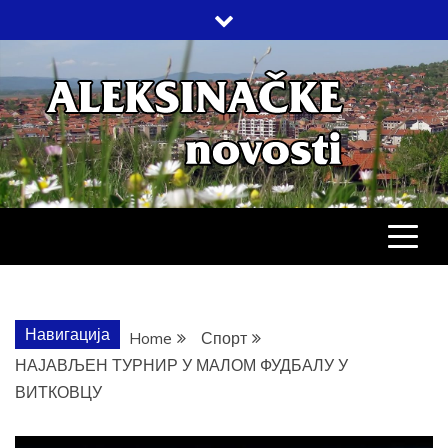
Skip
to
content
АЛЕКСИНАЧ
ДРУШТВО, КУЛТУРА, ЕКОНОМИЈА,
СПОРТ, ПОСЛОВНИ ИМЕНИК,
ХРОНИКА, ЗАБАВА…
НОВОСТИ
Навигација
Home
Спорт
НАЈАВЉЕН ТУРНИР У МАЛОМ ФУДБАЛУ У
ВИТКОВЦУ