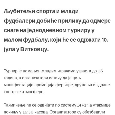
Љубитељи спорта и млади
фудбалери добиће прилику да одмере
снаге на једнодневном турниру у
малом фудбалу, који ће се одржати 10.
јула у Витковцу.
Турнир је намењен младим играчима узраста до 16
година, а организатори истичу да је циљ
манифестације промоција фер игре, дружења и здраве
спортске атмосфере.
Такмичење ће се одвијати по систему „4+1“, а утакмице
почињу у 19:30 часова. Организатори су обезбедили