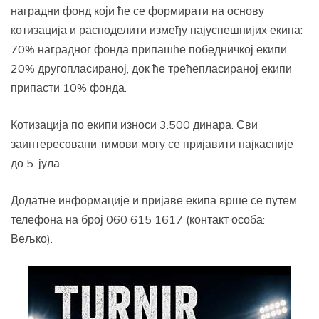
наградни фонд који ће се формирати на основу
котизација и расподелити између најуспешнијих екипа:
70% наградног фонда припашће победничкој екипи,
20% другопласираној, док ће трећепласираној екипи
припасти 10% фонда.
Котизација по екипи износи 3.500 динара. Сви
заинтересовани тимови могу се пријавити најкасније
до 5. јула.
Додатне информације и пријаве екипа врше се путем
телефона на број 060 615 1617 (контакт особа:
Вељко).