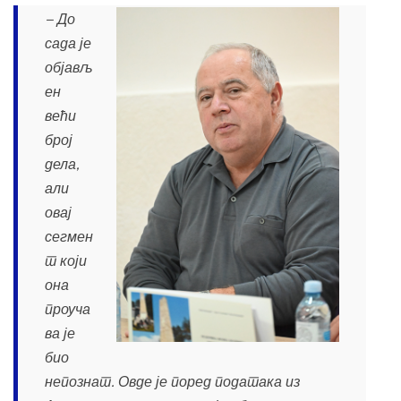
− До
сада је
објављ
ен
већи
број
дела,
али
овај
сегмен
т који
она
проуча
ва је
био
непознат. Овде је поред података из