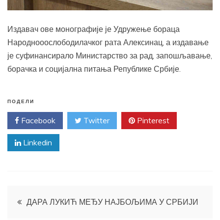
Издавач ове монографије је Удружење бораца
Народнооослободилачког рата Алексинац, а издавање
је суфинансирало Министарство за рад, запошљавање,
борачка и социјална питања Републике Србије.
ПОДЕЛИ
Facebook
Twitter
Pinterest
Linkedin
Кретање
ДАРА ЛУКИЋ МЕЂУ НАЈБОЉИМА У СРБИЈИ