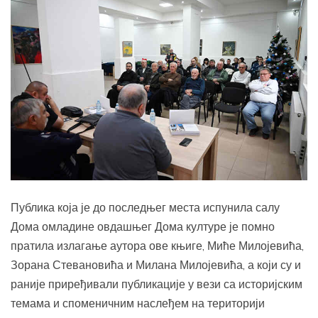
Публика која је до последњег места испунила салу
Дома омладине овдашњег Дома културе је помно
пратила излагање аутора ове књиге, Миће Милојевића,
Зорана Стевановића и Милана Милојевића, а који су и
раније приређивали публикације у вези са историјским
темама и споменичним наслеђем на територији