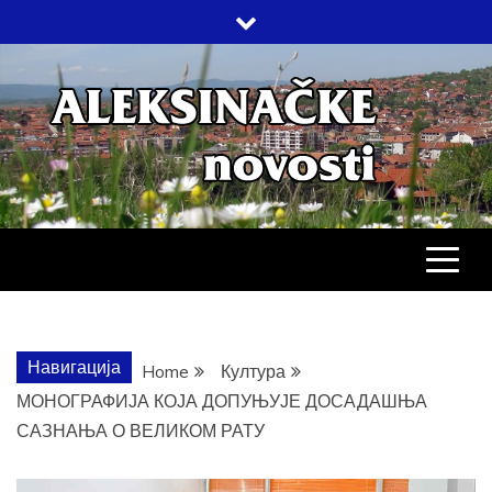
Skip
to
content
АЛЕКСИНАЧ
ДРУШТВО, КУЛТУРА, ЕКОНОМИЈА,
СПОРТ, ПОСЛОВНИ ИМЕНИК,
ХРОНИКА, ЗАБАВА…
НОВОСТИ
Навигација
Home
Култура
МОНОГРАФИЈА КОЈА ДОПУЊУЈЕ ДОСАДАШЊА
САЗНАЊА О ВЕЛИКОМ РАТУ