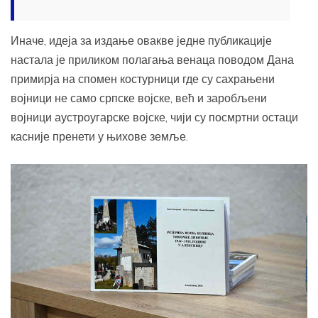
Иначе, идеја за издање овакве једне публикације
настала је приликом полагања венаца поводом Дана
примирја на спомен костурници где су сахрањени
војници не само српске војске, већ и заробљени
војници аустроугарске војске, чији су посмртни остаци
касније пренети у њихове земље.