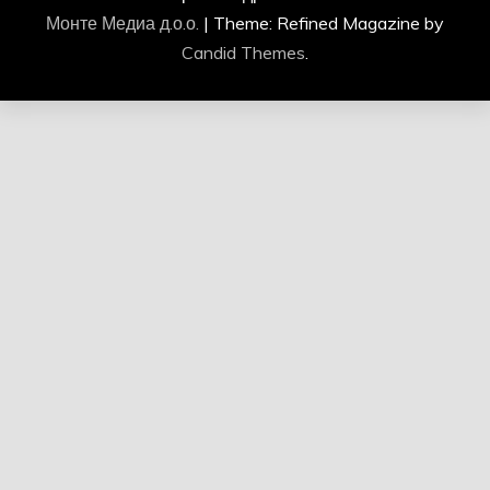
Монте Медиа д.о.о.
|
Theme: Refined Magazine by
Candid Themes
.