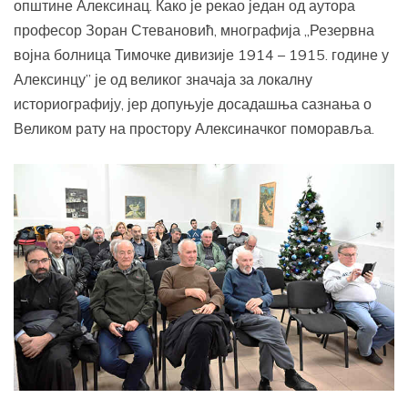
општине Алексинац. Како је рекао један од аутора
професор Зоран Стевановић, мнографија „Резервна
војна болница Тимочке дивизије 1914 – 1915. године у
Алексинцу” је од великог значаја за локалну
историографију, јер допуњује досадашња сазнања о
Великом рату на простору Алексиначког поморавља.