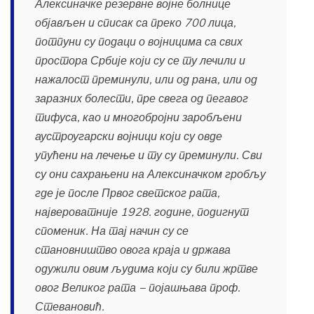
Алексиначке резервне војне болнице
објављен и списак са преко 700 лица,
потпуни су подаци о војницима са свих
простора Србије који су се ту лечили и
нажалост преминули, или од рана, или од
заразних болести, пре свега од пегавог
тифуса, као и многобројни заробљени
аустроугарски војници који су овде
упућени на лечење и ту су преминули. Сви
су они сахрањени на Алексиначком гробљу
где је после Првог светског рата,
највероватније 1928. године, подигнут
споменик. На тај начин су се
становништво овога краја и држава
одужили овим људима који су били жртве
овог Великог рата − појашњава проф.
Стевановић.