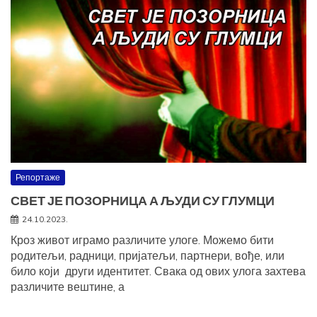
Репортаже
СВЕТ ЈЕ ПОЗОРНИЦА А ЉУДИ СУ ГЛУМЦИ
24.10.2023.
Кроз живот играмо различите улоге. Можемо бити
родитељи, радници, пријатељи, партнери, вође, или
било који други идентитет. Свака од ових улога захтева
различите вештине, а