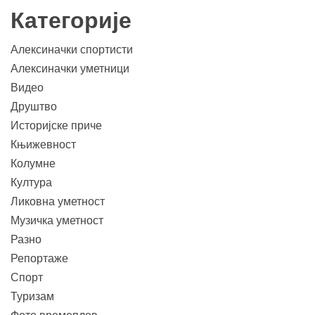
Категорије
Алексиначки спортисти
Алексиначки уметници
Видео
Друштво
Историјске приче
Књижевност
Колумне
Култура
Ликовна уметност
Музичка уметност
Разно
Репортаже
Спорт
Туризам
Фото времеплов