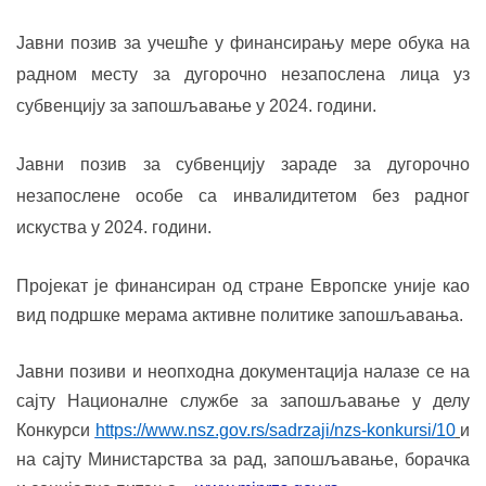
Јавни позив за учешће у финансирању мере обука на
радном месту за дугорочно незапослена лица уз
субвенцију за запошљавање у 202
4
. години.
Јавни позив за субвенцију зараде за дугорочно
незапослене особе са инвалидитетом без радног
искуства у 202
4
. години.
Пројекат је финансиран од стране Европске уније као
вид подршке мерама активне политике запошљавања.
Јавни позиви и неопходна документација налазе се на
сајту Националне службе за запошљавање у делу
Конкурси
https://www.nsz.gov.rs/sadrzaji/nzs-konkursi/10
и
на сајту Министарства за рад, запошљавање, борачка