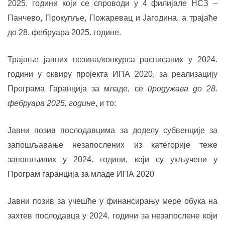
2025. години
који се спроводи у 4 филијале НСЗ –
Панчево, Прокупље, Пожаревац и Јагодина,
а трајаће
до 28. фебруара 2025. године.
Трајање јавних позива
конкурса
расписаних у 2024.
/
години у
оквиру пројекта ИПА 2020,
за реализацију
Програма Гаранција за младе, се
продужава до 28.
фебруара 2025. године
, и то:
Јавни позив послодавцима за доделу субвенције за
запошљавање незапослених из категорије теже
запошљивих у 202
4
. години, који су укључени у
Програм гаранција за младе ИПА 2020
Јавни позив за учешће у финансирању мере обука на
захтев послодавца у 202
4
. години за незапослене који