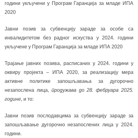
години укључени у Програм Гаранција за младе ИПА
2020
Јавни позив за субвенцију зараде за особе са
инвалидитетом без радног искуства у 202
4
. години
укључене у Програм Гаранција за младе ИПА 2020
Трајање јавних позива, расписаних у 2024. години у
оквиру пројекта – ИПА 2020
, за реализацију мера
активне политике запошљавања за дугорочно
незапослена лица,
продужава до 28. фебруара 2025.
године
, и то:
Јавни позив послодавцима за субвенцију зараде за
запошљавање дугорочно незапослених лица у 202
4
.
години.