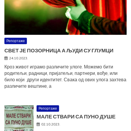
Репортаже
СВЕТ ЈЕ ПОЗОРНИЦА А ЉУДИ СУ ГЛУМЦИ
24.10.2023.
Кроз живот играмо различите улоге. Можемо бити
родитељи, радници, пријатељи, партнери, вође, или
било који други идентитет. Свака од ових улога захтева
различите вештине, а
Репортаже
МАЛЕ СТВАРИ СА ПУНО ДУШЕ
02.10.2023.