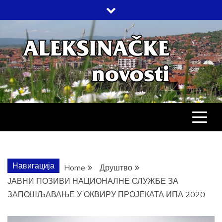
Skip
to
content
АЛЕКСИНАЧ
ДРУШТВО, КУЛТУРА, ЕКОНОМИЈА,
СПОРТ, ПОСЛОВНИ ИМЕНИК,
ХРОНИКА, ЗАБАВА…
НОВОСТИ
Навигација
Home
Друштво
ЈАВНИ ПОЗИВИ НАЦИОНАЛНЕ СЛУЖБЕ ЗА
ЗАПОШЉАВАЊЕ У ОКВИРУ ПРОЈЕКАТА ИПА 2020