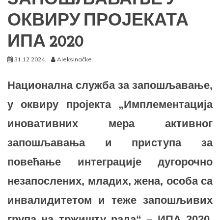
ОКВИРУ ПРОЈЕКАТА
ИПА 2020
31.12.2024.
Aleksinačke
Национална служба за запошљавање,
у
оквиру пројекта „Имплементација
иновативних мера активног
запошљавања и приступа за
повећање интеграције дугорочно
незапослених, младих, жена, особа са
инвалидитетом и теже запошљивих
група на тржишту рада“ – ИПА 2020,