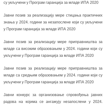
су укључени у Програм гаранција за младе ИПА 2020
Јавни позив за реализацију мере стицања практичних
знања у 202
4
. години за незапослене који су укључени
у Програм гаранција за младе ИПА 2020
Јавни позив за реализацију мере приправништва за
младе са високим образовањем у 202
4
. години који су
укључени у Програм гаранција за младе ИПА 2020
Јавни позив за реализацију мере приправништва за
младе са средњим образовањем у 2024. години који су
укључени у Програм гаранција за младе ИПА 2020
Јавни конкурс за организовање спровођења јавних
радова на којима се ангажују незапослени у 2024.