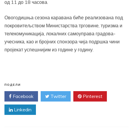
од 11 до 18 часова.
Овогодишња сезона каравана биће реализована под
покровитељством Министарства трговине, туризма и
телекомуникација, локалних самоуправа градова-
учесника, као и бројних спонзора чија подршка чини
пројекат успешнијим из године у годину.
ПОДЕЛИ
Facebook
Twitter
Pinterest
Linkedin