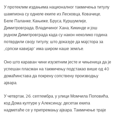
У протеклим издањима националног такмичења титулу
шампиона су однеле екипе из Лесковца, Ковачице,
Беле Паланке, Кањиже, Бруса, Куршумлије,
Димитровграда, Владичиног Хана, Кикинде и још
једном Димитровграда када су након неколико година
потврдили своју титулу, што доказује да мајстора за
„српски кавијар“ има широм наше земље.
Оно што караван чини изузетним јесте и чињеница да је
успешан пласман на такмичењу подстакао више од 40
домаћинстава да покрену сопствену производњу
ајвара.
У четвртак, 26. септембра, у улици Момчила Поповића,
код Дома културе у Алексинцу, десетак екипа
надметаће се у припремању ајвара. Такмичење траје