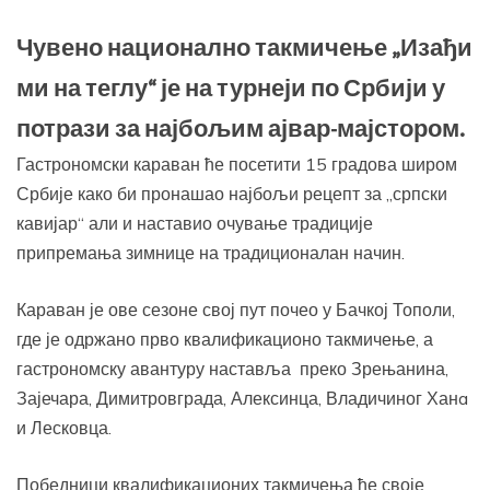
Чувено национално такмичење „Изађи
ми на теглу“ је на турнеји по Србији у
потрази за најбољим ајвар-мајстором.
Гастрономски караван ће посетити 15 градова широм
Србије како би пронашао најбољи рецепт за „српски
кавијар“ али и наставио очување традиције
припремања зимнице на традиционалан начин.
Караван је ове сезоне свој пут почео у Бачкој Тополи,
где је одржано прво квалификационо такмичење, а
гастрономску авантуру наставља преко Зрењанина,
Зајечара, Димитровграда, Алексинца, Владичиног Ханa
и Лесковца.
Победници квалификационих такмичења ће своје