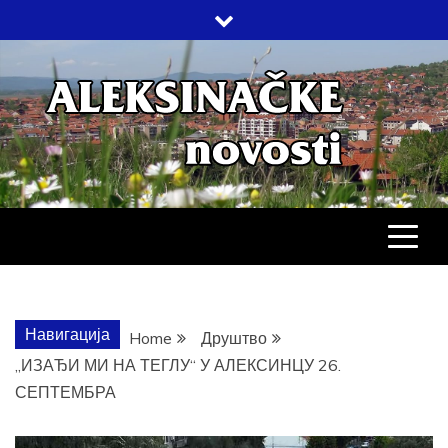
Skip
to
content
АЛЕКСИНАЧ
ДРУШТВО, КУЛТУРА, ЕКОНОМИЈА,
СПОРТ, ПОСЛОВНИ ИМЕНИК,
ХРОНИКА, ЗАБАВА…
НОВОСТИ
Навигација
Home
Друштво
„ИЗАЂИ МИ НА ТЕГЛУ“ У АЛЕКСИНЦУ 26.
СЕПТЕМБРА