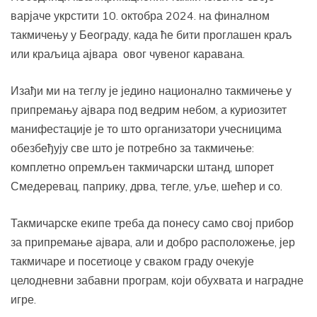
варјаче укрстити 10. октобра 2024. на финалном
такмичењу у Београду, када ће бити проглашен краљ
или краљица ајвара овог чувеног каравана.
Изађи ми на теглу је једино национално такмичење у
припремању ајвара под ведрим небом, а куриозитет
манифестације је то што организатори учесницима
обезбеђују све што је потребно за такмичење:
комплетно опремљен такмичарски штанд, шпорет
Смедеревац, паприку, дрва, тегле, уље, шећер и со.
Такмичарске екипе треба да понесу само свој прибор
за припремање ајвара, али и добро расположење, јер
такмичаре и посетиоце у сваком граду очекује
целодневни забавни програм, који обухвата и наградне
игре.