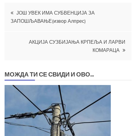
Кретање
ЈОШ УВЕК ИМА СУБВЕНЦИЈА ЗА
ЗАПОШЉАВАЊЕ(извор Алпрес)
чланка
АКЦИЈА СУЗБИЈАЊА КРПЕЉА И ЛАРВИ
КОМАРАЦА
МОЖДА ТИ СЕ СВИДИ И ОВО...