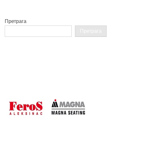
Претрага
Претрага