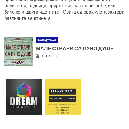
родитељи, радници, пријатељи, партнери, вође, или
било који други идентитет. Свака од ових улога захтева
различите вештине, а
Репортаже
МАЛЕ СТВАРИ СА ПУНО ДУШЕ
02.10.2023.