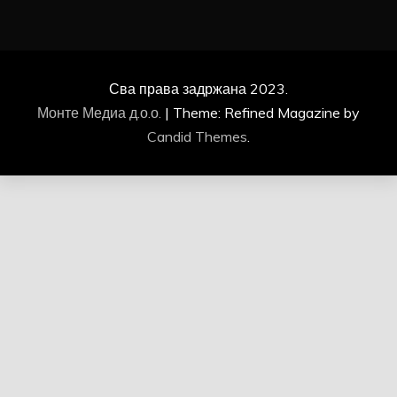
Сва права задржана 2023.
Монте Медиа д.о.о.
|
Theme: Refined Magazine by
Candid Themes
.