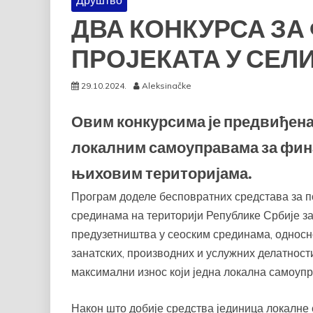
Друштво
ДВА КОНКУРСА З
ПРОЈЕКАТА У СЕЛ
29.10.2024.
Aleksinačke
Овим конкурсима је предвиђен
локалним самоуправама за фина
њиховим територијама.
Програм доделе бесповратних средстава за п
срединама на територији Републике Србије з
предузетништва у сеоским срединама, однос
занатских, производних и услужних делатност
максимални износ који једна локална самоупр
Након што добије средства јединица локалне 