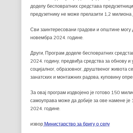
доделу бесповратних средстава предузетницим
предузетнику не може прелазити 1,2 милиона 
Сви заинтересовани градови и општине могу д
новембра 2024. године.
Други, Програм доделе бесповратних средстав
2024. годину, предвиђа средства за обнову и 
социјалног, образовног, друштвеног живота с
занатских и монтажних радова, куповину опре
За овај програм издвојено је готово 150 мили
самоуправа може да добије за ове намене је 
2024. године.
извор
Министарство за бригу о селу