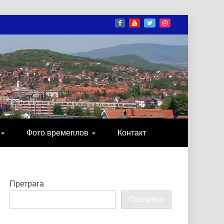
И
ОНИКА, ЗАБАВА…
Фото времеплов
Контакт
Претрага
Претрага