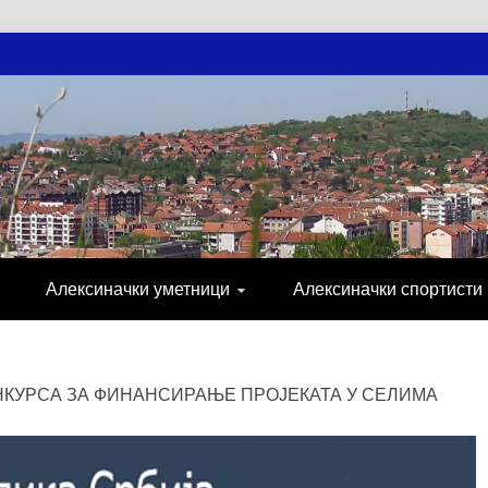
АЧКЕ НОВОСТ
МИЈА, СПОРТ, ПОСЛОВНИ ИМЕНИК, ХР
Алексиначки уметници
Алексиначки спортисти
НКУРСА ЗА ФИНАНСИРАЊЕ ПРОЈЕКАТА У СЕЛИМА