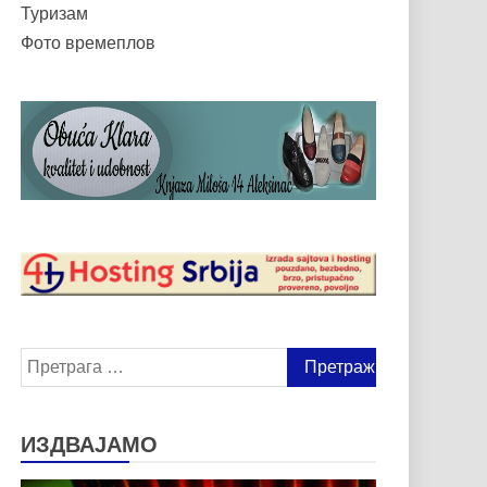
Туризам
Фото времеплов
Претрага
за:
ИЗДВАЈАМО