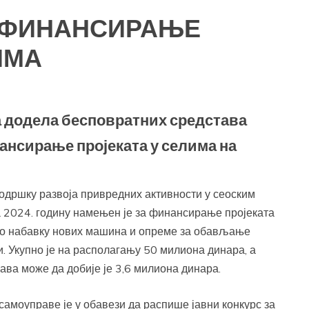
А ФИНАНСИРАЊЕ
ИМА
а додела бесповратних средстава
нсирање пројеката у селима на
одршку развоја привредних активности у сеоским
а 2024. годину намењен је за финансирање пројеката
но набавку нових машина и опреме за обављање
и. Укупно је на располагању 50 милиона динара, а
ава може да добије је 3,6 милиона динара.
самоуправе је у обавези да распише јавни конкурс за