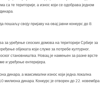
а са те територије, а износ који се одобрава једном
динара.
а пошаљу своју пријаву на овај јавни конкурс до 8.
а за уређење сеоских домова на територији Србије за
уређење објеката који служе за потребе културног,
еоског становништва. Новац је намењен за разне врсте
ме и уређење ентеријера.
она динара, а максимални износ који једна локална
10 милиона динара. Конкурс је отворен до 22. новембра