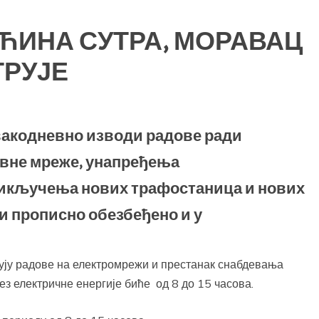
ЋИНА СУТРА, МОРАВАЦ
ТРУЈЕ
вакодневно изводи радове ради
вне мреже, унапређења
рикључења нових трафостаница и нових
и прописно обезбеђено и у
љују радове на електромрежи и престанак снабдевања
з електричне енергије биће од 8 до 15 часова.