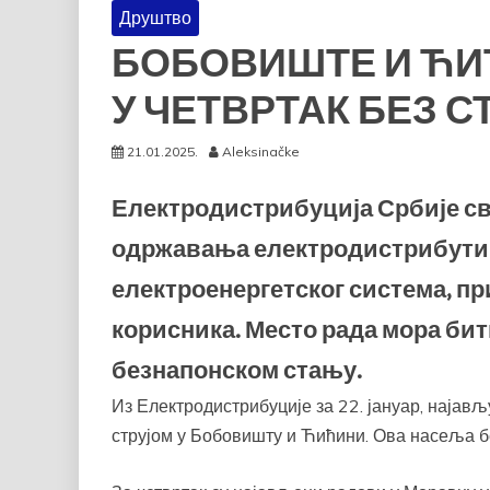
Друштво
БОБОВИШТЕ И ЋИ
У ЧЕТВРТАК БЕЗ С
21.01.2025.
Aleksinačke
Електродистрибуција Србије с
одржавања електродистрибути
електроенергетског система, п
корисника. Место рада мора бит
безнапонском стању.
Из Електродистрибуције за 22. јануар, најав
струјом у Бобовишту и Ћићини. Ова насеља бе