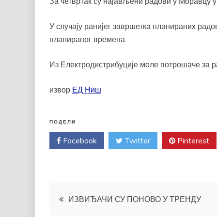
За четвртак су најављени радови у Моравцу у
У случају ранијег завршетка планираних рад
планираног времена.
Из Електродистрибуције моле потрошаче за 
извор
ЕД Ниш
ПОДЕЛИ
Facebook
Twitter
Pinterest
Кретање
ИЗВИЂАЧИ СУ ПОНОВО У ТРЕНДУ