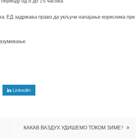
 периоду од 8 до 15 часова.
ова, ЕД задржава право да укључи напајање корисника пре
разумевање.
Linkedin
КАКАВ ВАЗДУХ УДИШЕМО ТОКОМ ЗИМЕ?