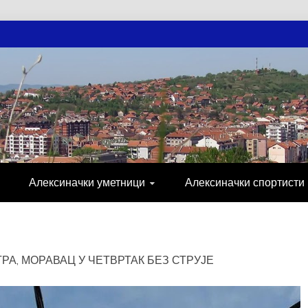
АЧКЕ НОВОСТ
МИЈА, СПОРТ, ПОСЛОВНИ ИМЕНИК, ХР
Алексиначки уметници
Алексиначки спортисти
А, МОРАВАЦ У ЧЕТВРТАК БЕЗ СТРУЈЕ