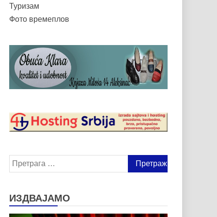
Туризам
Фото времеплов
Претрага
за:
ИЗДВАЈАМО