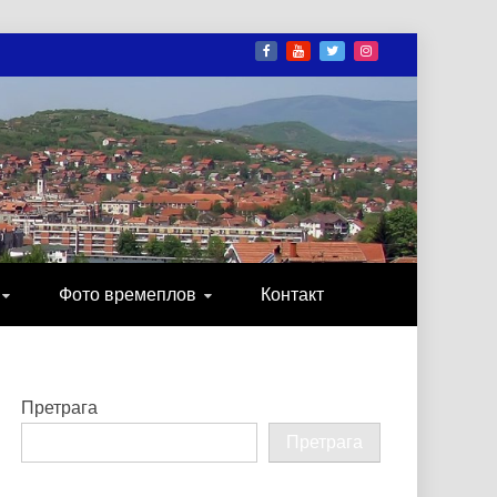
И
ОНИКА, ЗАБАВА…
Фото времеплов
Контакт
Претрага
Претрага