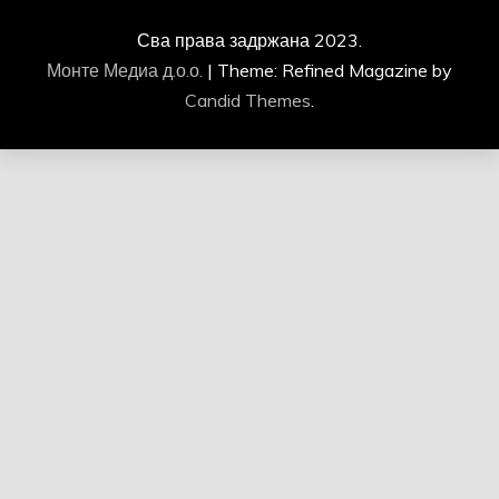
Сва права задржана 2023.
Монте Медиа д.о.о.
|
Theme: Refined Magazine by
Candid Themes
.