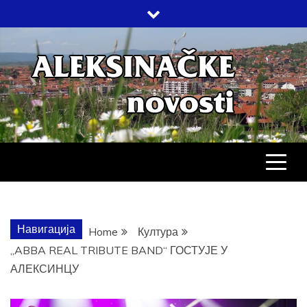
Skip
to
content
АЛЕКСИНАЧ
ДРУШТВО, КУЛТУРА, ЕКОНОМИЈА,
СПОРТ, ПОСЛОВНИ ИМЕНИК,
ХРОНИКА, ЗАБАВА…
НОВОСТИ
Навигација
Home
Култура
„ABBA REAL TRIBUTE BAND“ ГОСТУЈЕ У
АЛЕКСИНЦУ