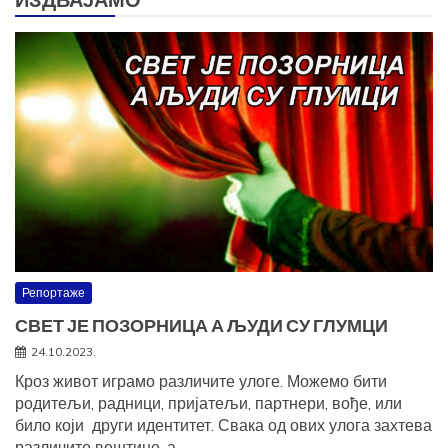
ИЗДВАЈАМО
Репортаже
СВЕТ ЈЕ ПОЗОРНИЦА А ЉУДИ СУ ГЛУМЦИ
24.10.2023.
Кроз живот играмо различите улоге. Можемо бити
родитељи, радници, пријатељи, партнери, вође, или
било који други идентитет. Свака од ових улога захтева
различите вештине, а