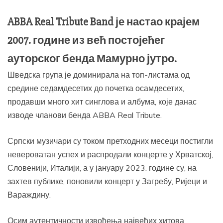
ABBA Real Tribute Band је настао крајем
2007. године из већ постојећег
ауторског бенда Мамурно јутро.
Шведска група је доминирала на топ-листама од
средине седамдесетих до почетка осамдесетих,
продавши много хит синглова и албума, које данас
изводе чланови бенда ABBA Real Tribute.
Српски музичари су током претходних месеци постигли
невероватан успех и распродали концерте у Хрватској,
Словенији, Италији, а у јануару 2023. године су, на
захтев публике, поновили концерт у Загребу, Ријеци и
Вараждину.
Осим аутентичности извођења највећих хитова,