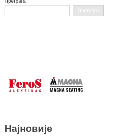
Претрага
Претрага
Најновије