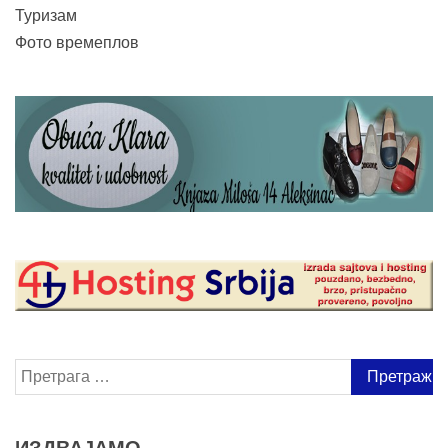
Туризам
Фото времеплов
Претрага
за: