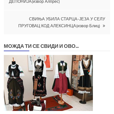
ДЕПОНИЈА(извор Алпрес)
чланка
СВИЊА УБИЛА СТАРЦА-ЈЕЗА У СЕЛУ
ПРУГОВАЦ КОД АЛЕКСИНЦА(извор Блиц)
МОЖДА ТИ СЕ СВИДИ И ОВО...