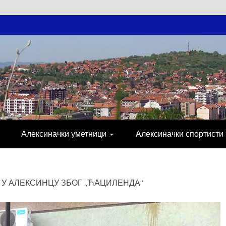
АЧКЕ НОВОСТ
МИЈА, СПОРТ, ПОСЛОВНИ ИМЕНИК, ХР
Алексиначки уметници
Алексиначки спортисти
 У АЛЕКСИНЦУ ЗБОГ „ЋАЦИЛЕНДА“