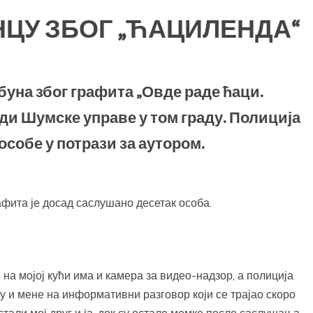
НЦУ ЗБОГ „ЋАЦИЛЕНДА“
буна због графита „Овде раде ћаци.
ради Шумске управе у том граду. Полиција
собе у потрази за аутором.
фита је досад саслушано десетак особа.
 на мојој кући има и камера за видео-надзор, а полиција
су и мене на информативни разговор који се трајао скоро