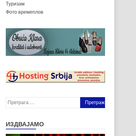
Туризам
Фото времеплов
Претрага
за:
ИЗДВАЈАМО