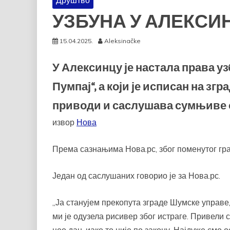
Друштво
УЗБУНА У АЛЕКСИ
15.04.2025.
Aleksinačke
У Алексинцу је настала права уз
Пумпај“, а који је исписан на зг
приводи и саслушава сумњиве о
извор
Нова
Према сазнањима Нова.рс, због поменутог гра
Један од саслушаних говорио је за Нова.рс.
„Ја станујем прекопута зграде Шумске управе,
ми је одузела рисивер због истраге. Привели 