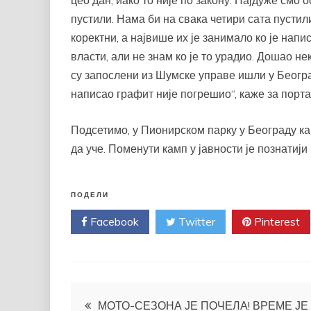
цео дан, иако то није по закону. Најдуже смо 
пустили. Нама би на свака четири сата пустил
коректни, а највише их је занимало ко је напи
власти, али не знам ко је то урадио. Дошао не
су запослени из Шумске управе ишли у Београд,
написао графит није погрешио“, каже за порт
Подсетимо, у Пионирском парку у Београду ка
да уче. Поменути камп у јавности је познатији
ПОДЕЛИ
Facebook
Twitter
Pinterest
Кретање
МОТО-СЕЗОНА ЈЕ ПОЧЕЛА! ВРЕМЕ ЈЕ