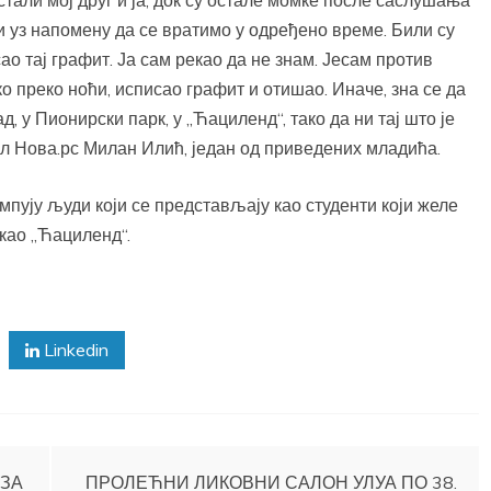
остали мој друг и ја, док су остале момке после саслушања
и уз напомену да се вратимо у одређено време. Били су
сао тај графит. Ја сам рекао да не знам. Јесам против
ко преко ноћи, исписао графит и отишао. Иначе, зна се да
 у Пионирски парк, у „Ћациленд“, тако да ни тај што је
ал Нова.рс Милан Илић, један од приведених младића.
мпују људи који се представљају као студенти који желе
 као „Ћациленд“.
Linkedin
 ЗА
ПРОЛЕЋНИ ЛИКОВНИ САЛОН УЛУА ПО 38.