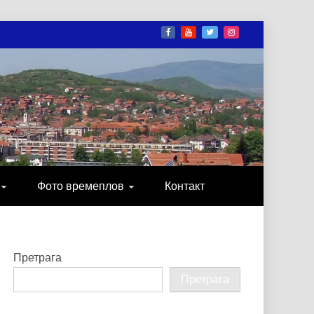
И
ОНИКА, ЗАБАВА…
Фото времеплов
Контакт
Претрага
Претрага