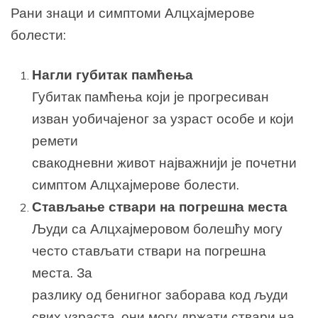
Рани знаци и симптоми Алцхајмерове
болести:
Нагли губитак памћења
Губитак памћења који је прогресиван
изван уобичајеног за узраст особе и који
ремети
свакодневни живот најважнији је почетни
симптом Алцхајмерове болести.
Стављање ствари на погрешна места
Људи са Алцхајмеровом болешћу могу
често стављати ствари на погрешна
места. За
разлику од бенигног заборава код људи
свих узраста, они могу држати ствари на