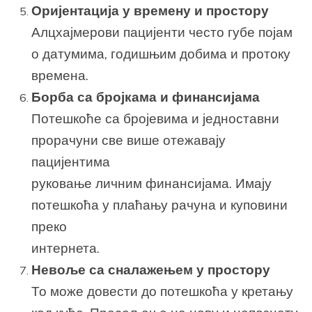
Оријентација у времену и простору
Алцхајмерови пацијенти често губе појам
о датумима, годишњим добима и протоку
времена.
Борба са бројкама и финансијама
Потешкоће са бројевима и једноставни
прорачуни све више отежавају
пацијентима
руковање личним финансијама. Имају
потешкоћа у плаћању рачуна и куповини
преко
интернета.
Невоље са сналажењем у простору
То може довести до потешкоћа у кретању