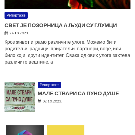
Репортаже
СВЕТ ЈЕ ПОЗОРНИЦА А ЉУДИ СУ ГЛУМЦИ
24.10.2023.
Кроз живот играмо различите улоге. Можемо бити
родитељи, радници, пријатељи, партнери, вође, или
било који други идентитет. Свака од ових улога захтева
различите вештине, а
Репортаже
МАЛЕ СТВАРИ СА ПУНО ДУШЕ
02.10.2023.