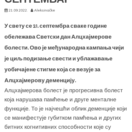
21.09.2022.
Aleksinačke
У свету се 21. септембра сваке године
обележава Светски дан Алцхајмерове
болести. Ово је међународна кампања чији
је циљ подизање свести и ублажавање
уобичајене стигме која се везује за
Алцхајмерову деменцију.
Алцхајмерова болест је прогресивна болест
која нарушава памћење и друге менталне
функције. То је најчешћи облик деменције који
се манифестује губитком памћења и других
битних когнитивних способности које су