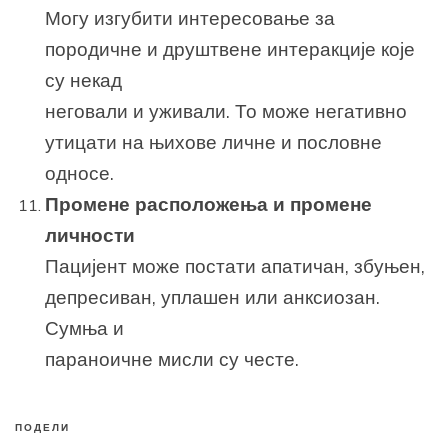
Могу изгубити интересовање за
породичне и друштвене интеракције које
су некад
неговали и уживали. То може негативно
утицати на њихове личне и пословне
односе.
Промене расположења и промене
личности
Пацијент може постати апатичан, збуњен,
депресиван, уплашен или анксиозан.
Сумња и
параноичне мисли су честе.
ПОДЕЛИ