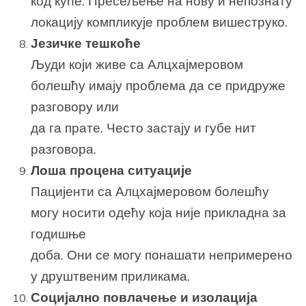
код куће. Пресељење на нову и непознату
локацију компликује проблем вишеструко.
Језичке тешкоће
Људи који живе са Алцхајмеровом
болешћу имају проблема да се придруже
разговору или
да га прате. Често застају и губе нит
разговора.
Лоша процена ситуације
Пацијенти са Алцхајмеровом болешћу
могу носити одећу која није прикладна за
годишње
доба. Они се могу понашати непримерено
у друштвеним приликама.
Социјално повлачење и изолација