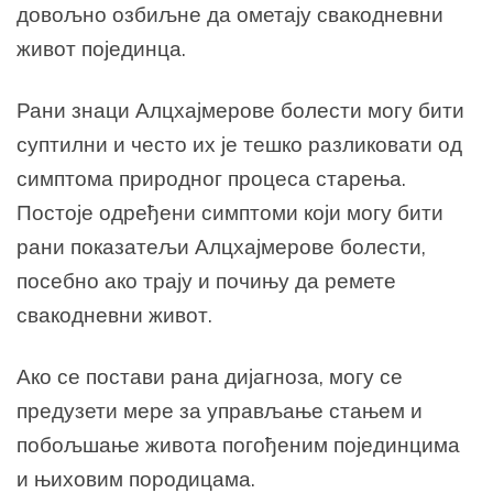
довољно озбиљне да ометају свакодневни
живот
појединца.
Рани знаци Алцхајмерове болести могу бити
суптилни и често их је тешко
разликовати од
симптома природног процеса старења.
Постоје одређени симптоми који могу
бити
рани показатељи Алцхајмерове болести,
посебно ако трају и почињу да ремете
свакодневни живот.
Ако се постави рана дијагноза, могу се
предузети мере за управљање
стањем и
побољшање живота погођеним појединцима
и њиховим породицама.