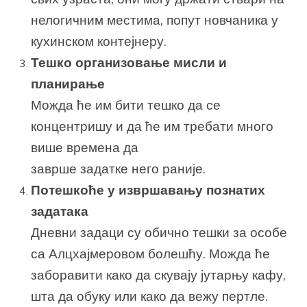
нелогичним местима, попут новчаника у
кухинском контејнеру.
Тешко организовање мисли и
планирање
Можда ће им бити тешко да се
концентришу и да ће им требати много
више времена да
заврше задатке него раније.
Потешкоће у извршавању познатих
задатака
Дневни задаци су обично тешки за особе
са Алцхајмеровом болешћу. Можда ће
заборавити како да скувају јутарњу кафу,
шта да обуку или како да вежу пертле.