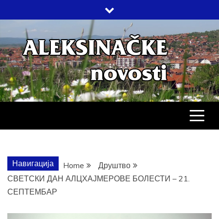
Skip
to
content
АЛЕКСИНАЧ
ДРУШТВО, КУЛТУРА, ЕКОНОМИЈА,
СПОРТ, ПОСЛОВНИ ИМЕНИК,
ХРОНИКА, ЗАБАВА…
НОВОСТИ
Навигација
Home
Друштво
СВЕТСКИ ДАН АЛЦХАЈМЕРОВЕ БОЛЕСТИ – 21.
СЕПТЕМБАР