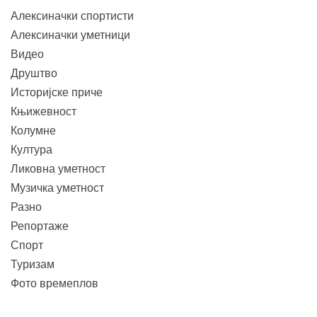
Алексиначки спортисти
Алексиначки уметници
Видео
Друштво
Историјске приче
Књижевност
Колумне
Култура
Ликовна уметност
Музичка уметност
Разно
Репортаже
Спорт
Туризам
Фото времеплов