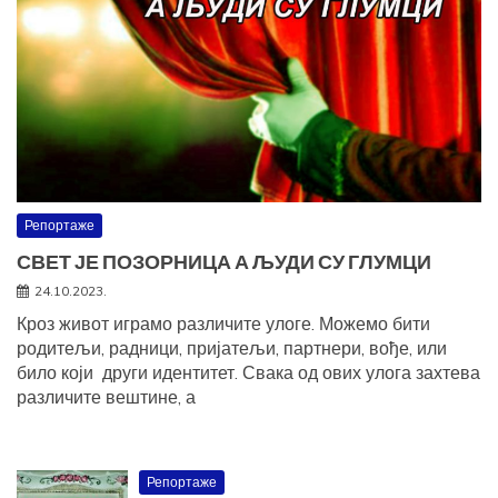
Репортаже
СВЕТ ЈЕ ПОЗОРНИЦА А ЉУДИ СУ ГЛУМЦИ
24.10.2023.
Кроз живот играмо различите улоге. Можемо бити
родитељи, радници, пријатељи, партнери, вође, или
било који други идентитет. Свака од ових улога захтева
различите вештине, а
Репортаже