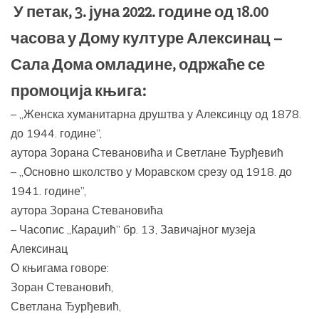
У петак, 3. јуна 2022. године од 18.00
часова у Дому културе Алексинац –
Сала Дома омладине, одржаће се
промоција књига:
– „Женска хуманитарна друштва у Алексинцу од 1878.
до 1944. године”,
аутора Зорана Стевановића и Светлане Ђурђевић
– „Основно школство у Mоравском срезу од 1918. до
1941. године”,
аутора Зорана Стевановића
– Часопис „Караџић” бр. 13, Завичајног музеја
Алексинац
О књигама говоре:
Зоран Стевановић,
Светлана Ђурђевић,