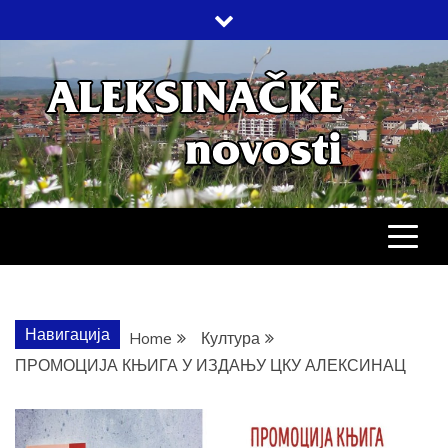
Skip
to
content
АЛЕКСИНАЧ
ДРУШТВО, КУЛТУРА, ЕКОНОМИЈА,
СПОРТ, ПОСЛОВНИ ИМЕНИК,
ХРОНИКА, ЗАБАВА…
НОВОСТИ
Навигација
Home
Култура
ПРОМОЦИЈА КЊИГА У ИЗДАЊУ ЦКУ АЛЕКСИНАЦ