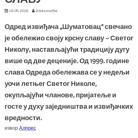
18.05.2026.
Aleksinačke
Одред извиђача „Шуматовац“ свечано
је обележио своју крсну славу – Светог
Николу, настављајући традицију дугу
више од две деценије. Од 1999. године
слава Одреда обележава се у недељи
уочи летњег Светог Николе,
окупљајући чланове, пријатеље и
госте у духу заједништва и извиђачких
вредности.
извор
Алпрес