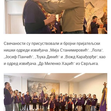
Свечаности су присуствовали и бројни пријатељски
нишки одреди извиђача „Мија Станимировић“, „Лола“,
„Јосиф Панчић“, „Ђука Динић“ и „Вожд Карађорђе“, као
и одред извиђача „Др Миленко Хаџић“ из Сврљига.