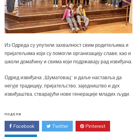
Из Одреда су упутили захвалност свим родитељима и
пријатељима који су помогли организацију славе, као и
школи домаћину и свима који подржавају рад извиђача.
Одред извиђача „Шуматовац“ и даље наставља да
негује традицију, пријатељство, заједништво и дух
извиђаштва, стварајући нове генерације младих људи.
ПОДЕЛИ
Facebook
Twitter
Pinterest