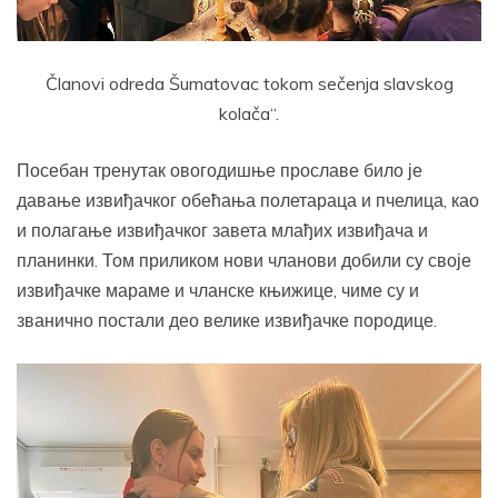
Članovi odreda Šumatovac tokom sečenja slavskog
kolača“.
Посебан тренутак овогодишње прославе било је
давање извиђачког обећања полетараца и пчелица, као
и полагање извиђачког завета млађих извиђача и
планинки. Том приликом нови чланови добили су своје
извиђачке мараме и чланске књижице, чиме су и
званично постали део велике извиђачке породице.