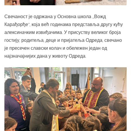
Свечаност је одржана у Основна школа „Вожд
Карађорђе“, која већ годинама представља другу кућу
алексиначким извиђачима. У присуству великог броја
гостију, родитеља, деце и пријатеља Одреда, свечано
је пресечен славски колач и обележен један од
најзначајнијих дана у животу Одреда.