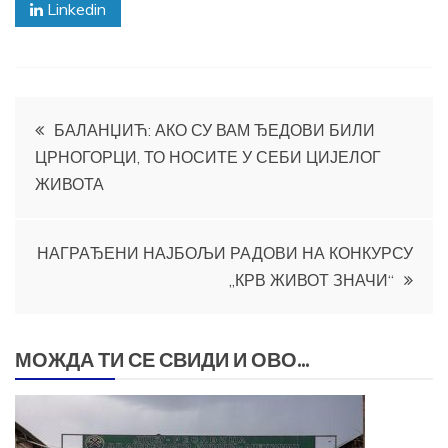
Linkedin
Кретање
БАЛАНЏИЋ: АКО СУ ВАМ ЂЕДОВИ БИЛИ
ЦРНОГОРЦИ, ТО НОСИТЕ У СЕБИ ЦИЈЕЛОГ
чланка
ЖИВОТА
НАГРАЂЕНИ НАЈБОЉИ РАДОВИ НА КОНКУРСУ
„КРВ ЖИВОТ ЗНАЧИ“
МОЖДА ТИ СЕ СВИДИ И ОВО...