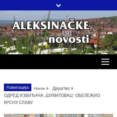
Skip
to
content
АЛЕКСИНАЧ
ДРУШТВО, КУЛТУРА, ЕКОНОМИЈА,
СПОРТ, ПОСЛОВНИ ИМЕНИК,
ХРОНИКА, ЗАБАВА…
НОВОСТИ
Навигација
Home
Друштво
ОДРЕД ИЗВИЂАЧА „ШУМАТОВАЦ“ ОБЕЛЕЖИО
КРСНУ СЛАВУ