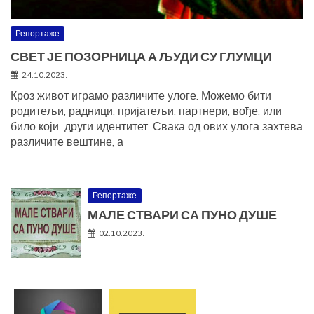
Репортаже
СВЕТ ЈЕ ПОЗОРНИЦА А ЉУДИ СУ ГЛУМЦИ
24.10.2023.
Кроз живот играмо различите улоге. Можемо бити
родитељи, радници, пријатељи, партнери, вође, или
било који други идентитет. Свака од ових улога захтева
различите вештине, а
Репортаже
МАЛЕ СТВАРИ СА ПУНО ДУШЕ
02.10.2023.