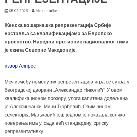
05.02.2025.
Aleksinačke
Женска кошаркашка репрезентација Србије
наставља са квалификацијама за Европско
првенство. Наредни противник националног тима
је екипа Северне Македоније.
извор Алпрес
Меч између поменутих репрезентација игра се сутра, у
београдској дворани ,,Александар Николић“. У овом
квалификационом прозору, улога капитена додељена
је Алексинчанки, Мини Ђорђевић. Овим чином,
селекторка Маљковић још једном је показала колико
поверења има у, сада већ стандардну, српску
репрезентативку.