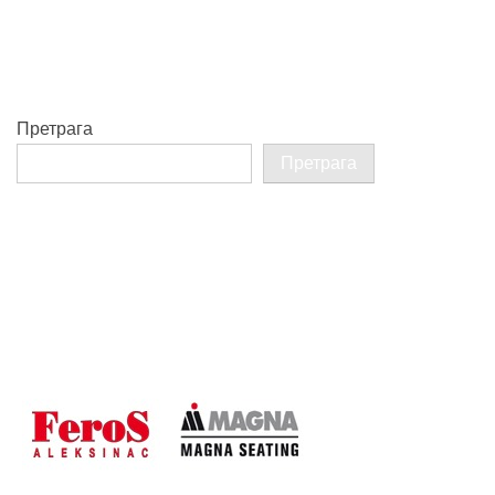
Претрага
Претрага