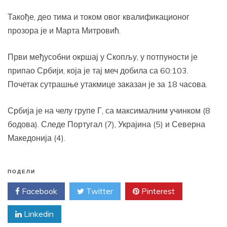
Такође, део тима и током овог квалификационог
прозора је и Марта Митровић.
Први међусобни окршај у Скопљу, у потпуности је
припао Србији, која је тај меч добила са 60:103.
Почетак сутрашње утакмице заказан је за 18 часова.
Србија је на челу групе Г, са максималним учинком (8
бодова). Следе Португал (7), Украјина (5) и Северна
Македонија (4).
ПОДЕЛИ
Facebook
Twitter
Pinterest
Linkedin