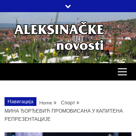
Skip
to
content
АЛЕКСИНАЧ
ДРУШТВО, КУЛТУРА, ЕКОНОМИЈА,
СПОРТ, ПОСЛОВНИ ИМЕНИК,
ХРОНИКА, ЗАБАВА…
НОВОСТИ
Навигација
Home
Спорт
МИНА ЂОРЂЕВИЋ ПРОМОВИСАНА У КАПИТЕНА
РЕПРЕЗЕНТАЦИЈЕ