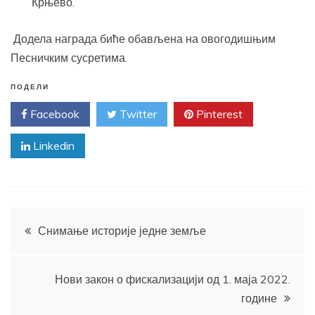
Крњево.
Додела награда биће обављена на овогодишњим
Песничким сусретима.
ПОДЕЛИ
Facebook
Twitter
Pinterest
Linkedin
Кретање
Снимање историје једне земље
чланка
Нови закон о фискализацији од 1. маја 2022.
године