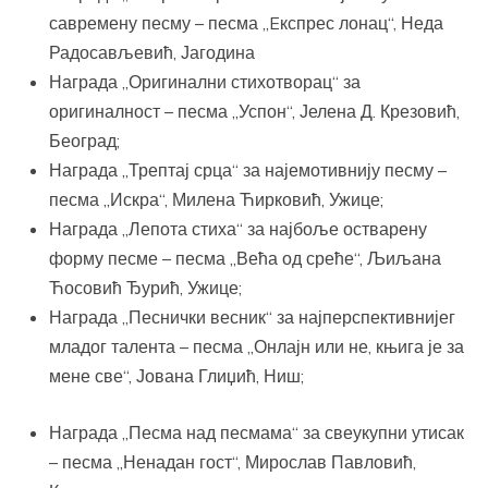
савремену песму – песма „Eкспрес лонац“, Неда
Радосављевић, Јагодина
Награда „Оригинални стихотворац“ за
оригиналност – песма „Успон“, Јелена Д. Крезовић,
Београд;
Награда „Трептај срца“ за најемотивнију песму –
песма „Искра“, Милена Ћирковић, Ужице;
Награда „Лепота стиха“ за најбоље остварену
форму песме – песма „Већа од среће“, Љиљана
Ћосовић Ђурић, Ужице;
Награда „Песнички весник“ за најперспективнијег
младог талента – песма „Онлајн или не, књига је за
мене све“, Јована Глиџић, Ниш;
Награда „Песма над песмама“ за свеукупни утисак
– песма „Ненадан гост“, Мирослав Павловић,