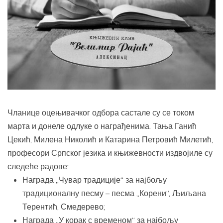
Чланице оцењивачког одбора састале су се током
марта и донеле одлуке о награђенима. Тања Ганић
Цекић, Милена Николић и Катарина Петровић Милетић,
професори Српског језика и књижевности издвојиле су
следеће радове:
Награда „Чувар традиције“ за најбољу
традиционалну песму – песма „Корени“, Љиљана
Терентић, Смедерево;
Награда „У корак с временом“ за најбољу