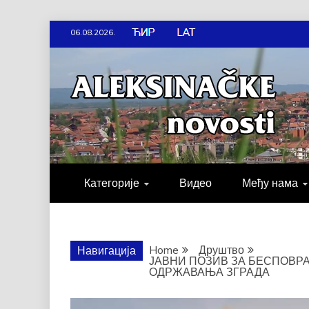
Skip
06.08.2026.
to
content
АЛЕКСИН
ДРУШТВО, КУЛТУРА, ЕКОНО
Категорије
Видео
Међу нама
Home
Друштво
Навигација
ЈАВНИ ПОЗИВ ЗА БЕСПОВ
ОДРЖАВАЊА ЗГРАДА