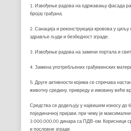
1. Извођење радова на одржавању фасада ра
броја) грађана;
2. Санација и реконструкција кровова у циљу
здравље људи и безбедност зграде;
3. Извођење радова на замени портала и свет
4. Замена употребљених грађевинских матери
5. Друге активности којима се спречава наст
животну средину, привреду и имовину веће вр
Средства се додељују у највишем износу до 6
појединачној пријави, при чему је максималн
3.000.000,00 динара са ПДВ-ом. Корисници ср
и пословне зграде.