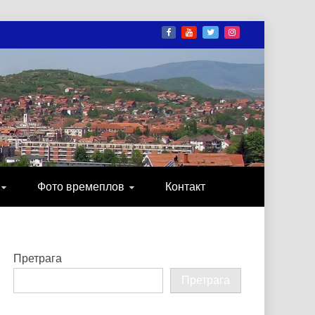
И
ОНИКА, ЗАБАВА…
Фото времеплов
Контакт
Претрага
Претрага