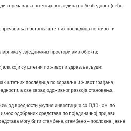
ди спречавања штетних последица по безбедност (већег
 спречавања настанка штетних последица по живот и
ларника у заједничким просторијама објекта;
јала који су штетни по живот и здравље људи;
анак штетних последица по здравље и живот грађана,
едности, а све зарад одрживног развоја становања.
0% од вредности укупне инвестиције са ПДВ- ом, по
и износ одобрених средстава по појединачној пријави
едстава могу бити стамбене, стамбено – пословне, јавне