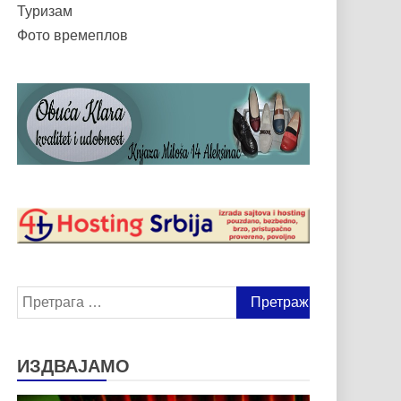
Туризам
Фото времеплов
Претрага
за:
ИЗДВАЈАМО