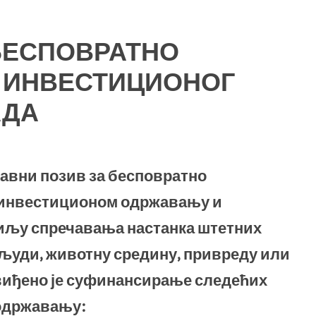
 БЕСПОВРАТНО
 ИНВЕСТИЦИОНОГ
АДА
авни позив за бесповратно
 инвестиционом одржавању и
циљу спречавања настанка штетних
људи, животну средину, привреду или
виђено је суфинансирање следећих
одржавању: