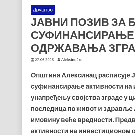
Друштво
ЈАВНИ ПОЗИВ ЗА
СУФИНАНСИРАЊЕ
ОДРЖАВАЊА ЗГР
27.06.2025.
Aleksinačke
Општина Алексинац расписује Ј
суфинансирање активности на
унапређењу својства зграде у 
последица по живот и здравље 
имовину веће вредности. Пред
активности на инвестиционом 