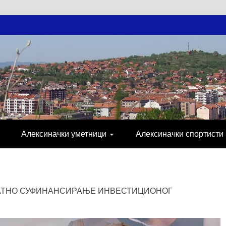
АЧКЕ НОВОСТ
МИЈА, СПОРТ, ПОСЛОВНИ ИМЕНИК, ХР
Алексиначки уметници
Алексиначки спортисти
РАТНО СУФИНАНСИРАЊЕ ИНВЕСТИЦИОНОГ