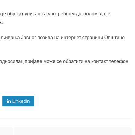
 је објекат уписан са употребном дозволом, да је
а.
ављивања Јавног позива на интернет страници Општине
дносилац пријаве може се обратити на контакт телефон
Linkedin