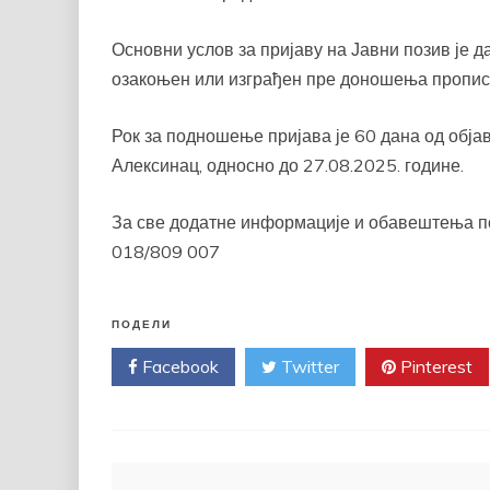
Основни услов за пријаву на Јавни позив је да
озакоњен или изграђен пре доношења пропис
Рок за подношење пријава је 60 дана од обј
Алексинац, односно до 27.08.2025. године.
За све додатне информације и обавештења по
018/809 007
ПОДЕЛИ
Facebook
Twitter
Pinterest