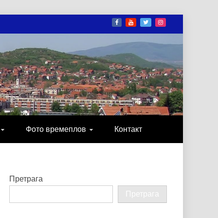
И
ОНИКА, ЗАБАВА…
Фото времеплов
Контакт
Претрага
Претрага