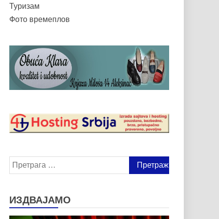
Туризам
Фото времеплов
Претрага
за:
ИЗДВАЈАМО