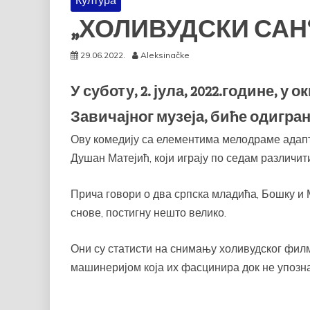
Култура
„ХОЛИВУДСКИ САН
29.06.2022.
Aleksinačke
У суботу, 2. јула, 2022.године,
Завичајног музеја, биће одигра
Ову комедију са елементима мелодраме адап
Душан Матејић, који играју по седам различит
Прича говори о два српска младића, Бошку и М
снове, постигну нешто велико.
Они су статисти на снимању холивудског филм
машинеријом која их фасцинира док не упозна