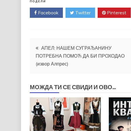
ПОДЕЛИ
Facebook
Twitter
Pinterest
Кретање
АПЕЛ: НАШЕМ СУГРАЂАНИНУ
ПОТРЕБНА ПОМОЋ ДА БИ ПРОХОДАО
чланка
(извор Алпрес)
МОЖДА ТИ СЕ СВИДИ И ОВО...