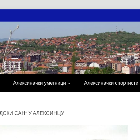
АЧКЕ НОВОСТ
МИЈА, СПОРТ, ПОСЛОВНИ ИМЕНИК, ХР
Алексиначки уметници
Алексиначки спортисти
ДСКИ САН“ У АЛЕКСИНЦУ