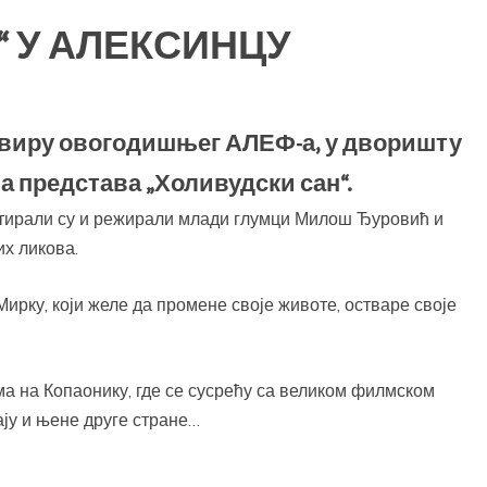
“ У АЛЕКСИНЦУ
 у оквиру овогодишњег АЛЕФ-а, у дворишту
на представа „Холивудски сан“.
тирали су и режирали млади глумци Милош Ђуровић и
их ликова.
ирку, који желе да промене своје животе, остваре своје
а на Копаонику, где се сусрећу са великом филмском
ју и њене друге стране…