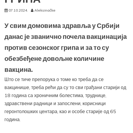
07.10.2024.
Aleksinačke
У свим домовима здравља у Србији
данас је званично почела вакцинација
против сезонског грипа и за то су
обезбеђене довољне количине
вакцина.
Што се тиче препорука о томе ко треба да се
вакцинише, треба рећи да су то сви грађани старији од
18 година са хроничним болестима, труднице,
здравствени радници и запослени, корисници
геронтолошких центара, као и особе старије од 65
година.