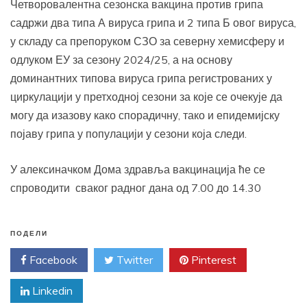
Четворовалентна сезонска вакцина против грипа
садржи два типа А вируса грипа и 2 типа Б овог вируса,
у складу са препоруком СЗО за северну хемисферу и
одлуком ЕУ за сезону 2024/25, а на основу
доминантних типова вируса грипа регистрованих у
циркулацији у претходној сезони за које се очекује да
могу да изазову како спорадичну, тако и епидемијску
појаву грипа у популацији у сезони која следи.
У алексиначком Дома здравља вакцинација ће се
спроводити сваког радног дана од 7.00 до 14.30
ПОДЕЛИ
Facebook
Twitter
Pinterest
Linkedin