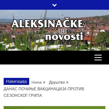
Skip
to
content
АЛЕКСИНАЧ
ДРУШТВО, КУЛТУРА, ЕКОНОМИЈА,
СПОРТ, ПОСЛОВНИ ИМЕНИК,
ХРОНИКА, ЗАБАВА…
НОВОСТИ
Навигација
Home
Друштво
ДАНАС ПОЧИЊЕ ВАКЦИНАЦИЈА ПРОТИВ
СЕЗОНСКОГ ГРИПА