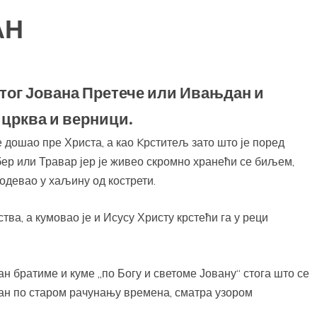
АН
тог Јована Претече или Ивањдан и
 црква и верници.
је дошао пре Христа, а као Kрститељ зато што је поред
бер или Травар јер је живео скромно хранећи се биљем,
одевао у хаљину од кострети.
тва, а кумовао је и Исусу Христу крстећи га у реци
н братиме и куме „по Богу и светоме Јовану“ стога што се
дан по старом рачунању времена, сматра узором