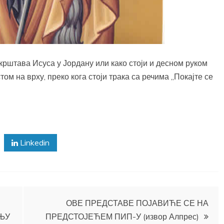
крштава Исуса у Јордану или како стоји и десном руком
том на врху, преко кога стоји трака са речима „Покајте се
Linkedin
ОВЕ ПРЕДСТАВЕ ПОЈАВИЋЕ СЕ НА
ЊУ
ПРЕДСТОЈЕЋЕМ ПИП-У (извор Алпрес)