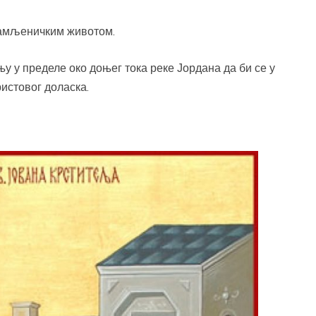
усамљеничким животом.
ињу у пределе око доњег тока реке Јордана да би се у
истовог доласка.