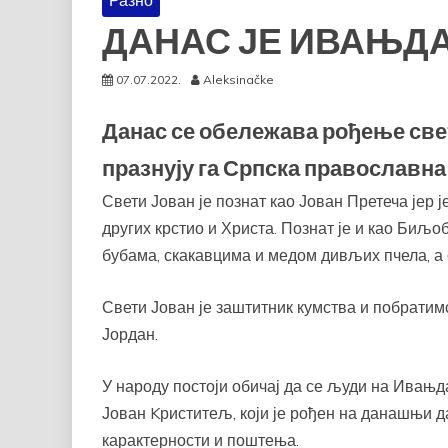
Разно
ДАНАС ЈЕ ИВАЊД
07.07.2022.
Aleksinačke
Данас се обележава рођење све
празнују га Српска православна
Свети Јован је познат као Јован Претеча јер 
других крстио и Христа. Познат је и као Биљо
бубама, скакавцима и медом дивљих пчела, а 
Свети Јован је заштитник кумства и побратимс
Јордан.
У народу постоји обичај да се људи на Ивањда
Јован Kриститељ, који је рођен на данашњи 
карактерности и поштења.