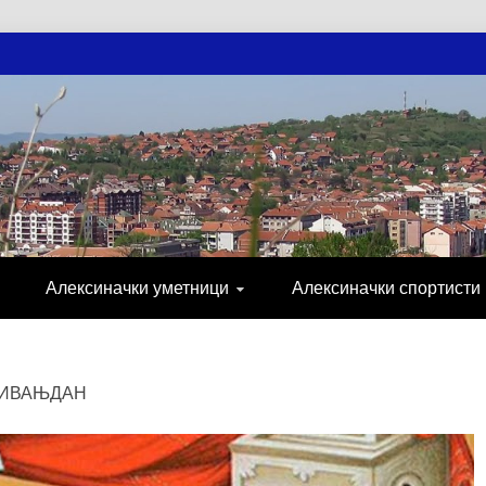
АЧКЕ НОВОСТ
МИЈА, СПОРТ, ПОСЛОВНИ ИМЕНИК, ХР
Алексиначки уметници
Алексиначки спортисти
 ИВАЊДАН