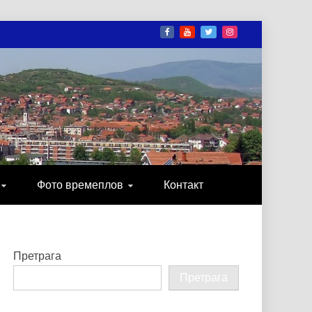
И
ОНИКА, ЗАБАВА…
Фото времеплов
Контакт
Претрага
Претрага