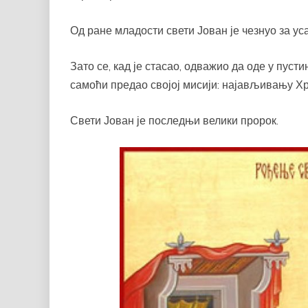
Од ране младости свети Јован је чезнуо за 
Зато се, кад је стасао, одважио да оде у пуст
самоћи предао својој мисији: најављивању Хр
Свети Јован је последњи велики пророк.