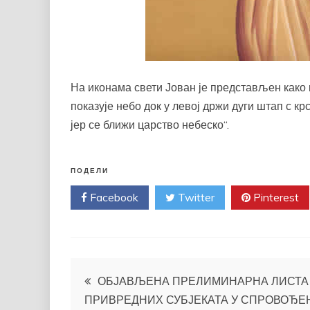
На иконама свети Јован је представљен како 
показује небо док у левој држи дуги штап с крс
јер се ближи царство небеско“.
ПОДЕЛИ
Facebook
Twitter
Pinterest
Кретање
ОБЈАВЉЕНА ПРЕЛИМИНАРНА ЛИСТА
ПРИВРЕДНИХ СУБЈЕКАТА У СПРОВОЂЕ