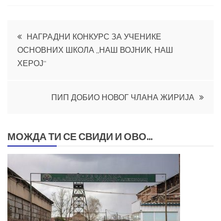
Кретање
НАГРАДНИ КОНКУРС ЗА УЧЕНИКЕ
ОСНОВНИХ ШКОЛА „НАШ ВОЈНИК, НАШ
чланка
ХЕРОЈ“
ПИП ДОБИО НОВОГ ЧЛАНА ЖИРИЈА
МОЖДА ТИ СЕ СВИДИ И ОВО...