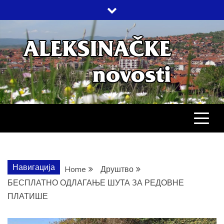
Skip
to
content
АЛЕКСИНАЧ
ДРУШТВО, КУЛТУРА, ЕКОНОМИЈА,
СПОРТ, ПОСЛОВНИ ИМЕНИК,
ХРОНИКА, ЗАБАВА…
НОВОСТИ
Навигација
Home
Друштво
БЕСПЛАТНО ОДЛАГАЊЕ ШУТА ЗА РЕДОВНЕ
ПЛАТИШЕ