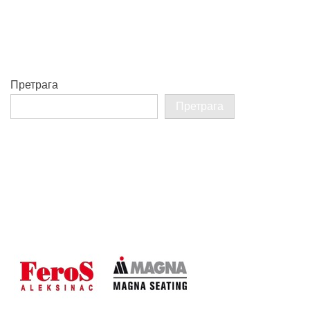
Претрага
Претрага