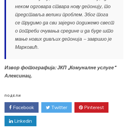
неком одговара ствара нову депонију, то
представља велики проблем. Због тога
се трудимо да сви заједно подижемо свест
о потреби очувања средине и да буде што
мање нових дивљих депонија − завршио је
Марковић.
Извор фотографија: ЈКП „Комуналне услуге“
Алексинац.
ПОДЕЛИ
Facebook
Twitter
Pinterest
Linkedin