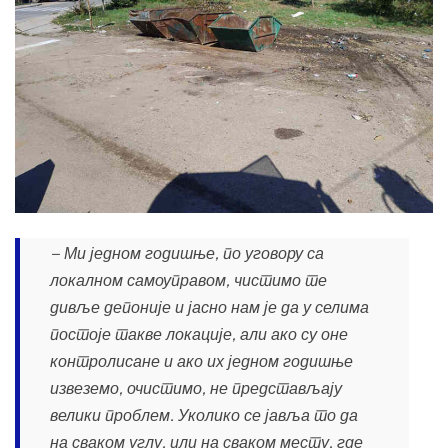
− Ми једном годишње, по уговору са
локалном самоуправом, чистимо те
дивље депоније и јасно нам је да у селима
постоје такве локације, али ако су оне
контролисане и ако их једном годишње
извеземо, очистимо, не представљају
велики проблем. Уколико се јавља то да
на сваком углу, или на сваком месту, где