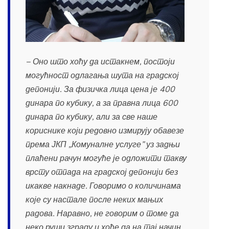
− Оно што хоћу да истакнем, постоји
могућност одлагања шута на градској
депонији. За физичка лица цена је 400
динара по кубику, а за правна лица 600
динара по кубику, али за све наше
кориснике који редовно измирују обавезе
према ЈКП „Комуналне услуге” уз задњи
плаћени рачун могуће је одложити такву
врсту отпада на градској депонији без
икакве накнаде. Говоримо о количинама
које су настале после неких мањих
радова. Наравно, не говорим о томе да
неко руши зграду и хоће да на тај начин