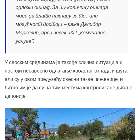
одложи отпад. За ту количину отпада
мора да плати накнаду за то, али
могућност постоји − каже Далибор
Марковић, први човек ЈКП „Комуналне
услуге”.
У сеоским срединама је такође слична ситуација и
постоји несавесно одлагање кабастог отпада и шута,
али су у овом предузећу свесни такве чињенице, и
битно им је да су на тим местима контролисане дивље
депоније.