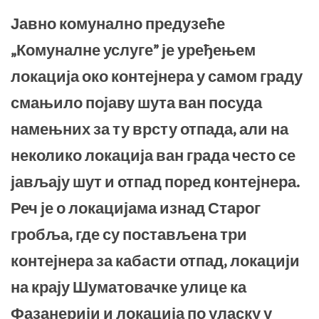
Јавно комунално предузеће
„Комуналне услуге” је уређењем
локација око контејнера у самом граду
смањило појаву шута ван посуда
намењних за ту врсту отпада, али на
неколико локација ван града често се
јављају шут и отпад поред контејнера.
Реч је о локацијама изнад Старог
гробља, где су постављена три
контејнера за кабасти отпад, локацији
на крају Шуматовачке улице ка
Фазанерији и локација по уласку у