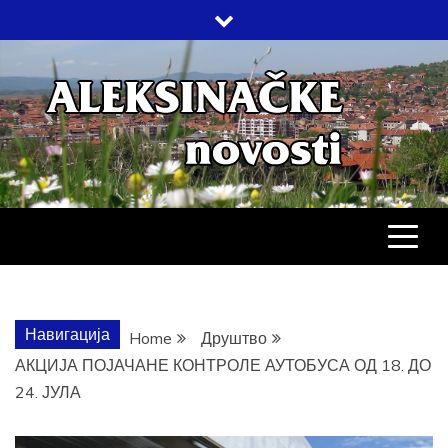
Skip
to
content
АЛЕКСИНАЧ
ДРУШТВО, КУЛТУРА, ЕКОНОМИЈА,
СПОРТ, ПОСЛОВНИ ИМЕНИК,
ХРОНИКА, ЗАБАВА…
НОВОСТИ
Навигација
Home
Друштво
АКЦИЈА ПОЈАЧАНЕ КОНТРОЛЕ АУТОБУСА ОД 18. ДО
24. ЈУЛА