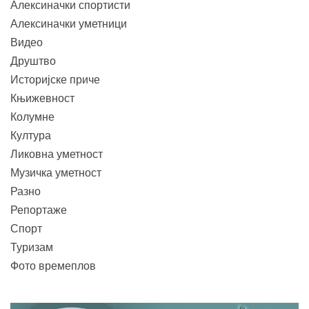
Алексиначки спортисти
Алексиначки уметници
Видео
Друштво
Историјске приче
Књижевност
Колумне
Култура
Ликовна уметност
Музичка уметност
Разно
Репортаже
Спорт
Туризам
Фото времеплов