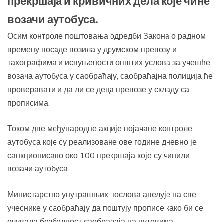
прекршаја и кривичних дела које чине
возачи аутобуса.
Осим контроле поштовања одредби Закона о радном
времену посаде возила у друмском превозу и
тахографима и испуњености општих услова за учешће
возача аутобуса у саобраћају, саобраћајна полиција ће
проверавати и да ли се деца превозе у складу са
прописима.
Током две међународне акције појачане контроле
аутобуса које су реализоване ове године дневно је
санкционисано око 100 прекршаја које су чинили
возачи аутобуса.
Министарство унутрашњих послова апелује на све
учеснике у саобраћају да поштују прописе како би се
очувала безбедност саобраћаја на путевима.