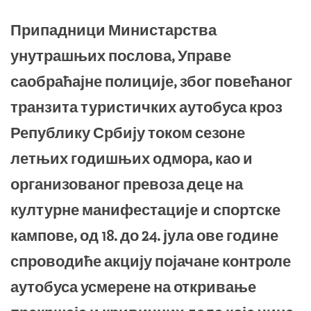
Припадници Министарства
унутрашњих послова, Управе
саобраћајне полиције, због повећаног
транзита туристичких аутобуса кроз
Републику Србију током сезоне
летњих годишњих одмора, као и
организованог превоза деце на
културне манифестације и спортске
кампове, од 18. до 24. јула ове године
спроводиће акцију појачане контроле
аутобуса усмерене на откривање