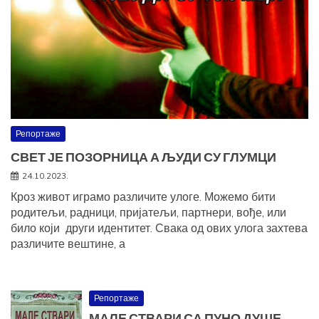
Репортаже
СВЕТ ЈЕ ПОЗОРНИЦА А ЉУДИ СУ ГЛУМЦИ
24.10.2023.
Кроз живот играмо различите улоге. Можемо бити
родитељи, радници, пријатељи, партнери, вође, или
било који други идентитет. Свака од ових улога захтева
различите вештине, а
Репортаже
МАЛЕ СТВАРИ СА ПУНО ДУШЕ