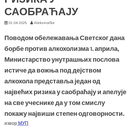
САОБРАЋАЈУ
01.04.2025.
Aleksinačke
Поводом обележавања Светског дана
борбе против алкохолизма 1. априла,
Министарство унутрашњих послова
истиче да вожња под дејством
алкохола представља један од
највећих ризика у саобраћају и апелује
на све учеснике да у том смислу
покажу највиши степен одговорности.
извор
МУП