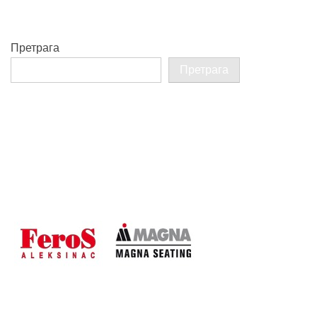
Претрага
Претрага