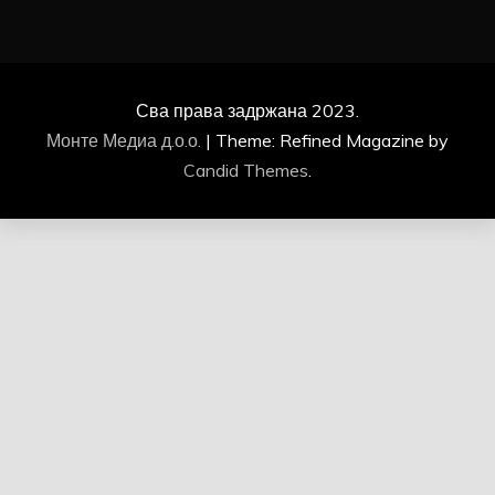
Сва права задржана 2023.
Монте Медиа д.о.о.
|
Theme: Refined Magazine by
Candid Themes
.