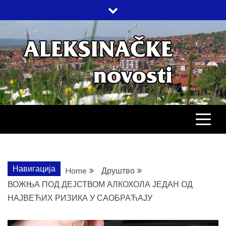
Skip
to
content
АЛЕКСИНАЧ
ДРУШТВО, КУЛТУРА, ЕКОНОМИЈА,
СПОРТ, ПОСЛОВНИ ИМЕНИК,
ХРОНИКА, ЗАБАВА…
НОВОСТИ
Навигација
Home
Друштво
ВОЖЊА ПОД ДЕЈСТВОМ АЛКОХОЛА ЈЕДАН ОД
НАЈВЕЋИХ РИЗИКА У САОБРАЋАЈУ