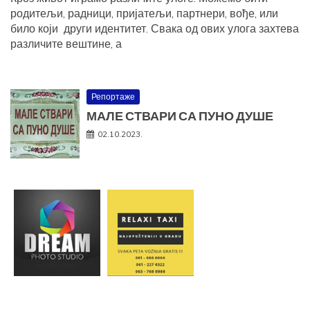
родитељи, радници, пријатељи, партнери, вође, или
било који други идентитет. Свака од ових улога захтева
различите вештине, а
Репортаже
МАЛЕ СТВАРИ СА ПУНО ДУШЕ
02.10.2023.