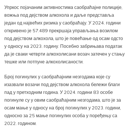
Упркос појачаним активностима саобраћајне полиције,
вожња под дејством алкохола и даље представља
један од највећих ризика у саобраћају. У 2024. години
откривено је 57.489 прекршаја управљања возилом
под дејством алкохола, што је повећање од осам одсто
у односу на 2023. годину. Посебно забрињава податак
да је сваки четврти алкохолисани возач затечен у стању
тешке или потпуне алкохолисаности.
Број погинулих у саобраћајним незгодама које су
изазвали возачи под дејством алкохола бележи благи
пад у претходним година. У 2024. години 83 особе
погинуле су у овим саобраћајним незгодама, што је за
осам мање у односу на број погинулих у 2023. години,
односно за 25 мање погинулих особа у поређењу са
2022. годином.