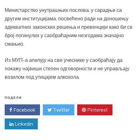
Министарство унутрашњих послова, у сарадњи са
другим институцијама, посвећено ради на доношењу
адекватних законских решења и превенцији како би се
број погинулих у саобраћајним незгодама значајно
смањио.
Из МУП-а апелују на све учеснике у саобраћају да
покажу највиши степен одговорности и не управљају
возилом под утицајем алкохола.
ПОДЕЛИ
Facebook
Twitter
Pinterest
Linkedin