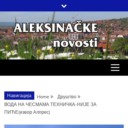
Skip
to
content
АЛЕКСИНАЧ
ДРУШТВО, КУЛТУРА, ЕКОНОМИЈА,
СПОРТ, ПОСЛОВНИ ИМЕНИК,
ХРОНИКА, ЗАБАВА…
НОВОСТИ
Навигација
Home
Друштво
ВОДА НА ЧЕСМАМА ТЕХНИЧКА-НИЈЕ ЗА
ПИЋЕ(извор Алпрес)