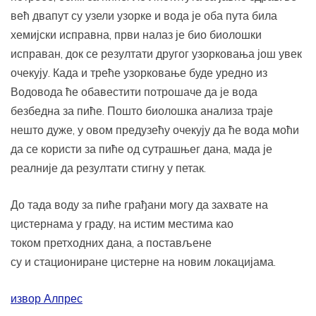
већ двапут су узели узорке и вода је оба пута била
хемијски исправна, први налаз је био биолошки
исправан, док се резултати другог узорковања још увек
очекују. Када и треће узорковање буде уредно из
Водовода ће обавестити потрошаче да је вода
безбедна за пиће. Пошто биолошка анализа траје
нешто дуже, у овом предузећу очекују да ће вода моћи
да се користи за пиће од сутрашњег дана, мада је
реалније да резултати стигну у петак.
До тада воду за пиће грађани могу да захвате на
цистернама у граду, на истим местима као
током претходних дана, а постављене
су и стациониране цистерне на новим локацијама.
извор Алпрес