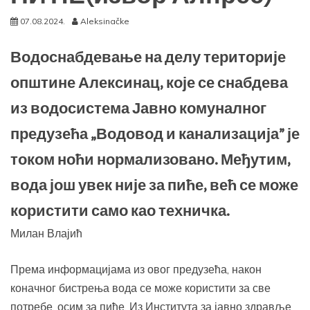
07.08.2024.
Aleksinačke
Водоснабдевање на делу територије
општине Алексинац, које се снабдева
из водосистема Јавно комуналног
предузећа „Водовод и канализација” је
током ноћи нормализовано. Међутим,
вода још увек није за пиће, већ се може
користити само као техничка.
Милан Влајић
Према информацијама из овог предузећа, након
коначног бистрења вода се може користити за све
потребе, осим за пиће. Из Института за јавно здравље