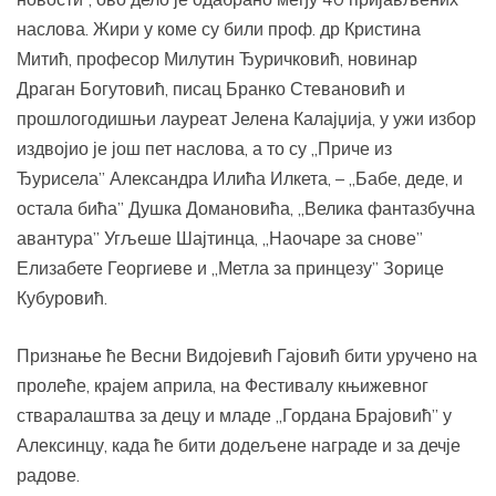
наслова. Жири у коме су били проф. др Кристина
Митић, професор Милутин Ђуричковић, новинар
Драган Богутовић, писац Бранко Стевановић и
прошлогодишњи лауреат Јелена Калајџија, у ужи избор
издвојио је још пет наслова, а то су „Приче из
Ђурисела” Александра Илића Илкета, – „Бабе, деде, и
остала бића” Душка Домановића, „Велика фантазбучна
авантура” Угљеше Шајтинца, „Наочаре за снове”
Елизабете Георгиеве и „Метла за принцезу” Зорице
Кубуровић.
Признање ће Весни Видојевић Гајовић бити уручено на
пролеће, крајем априла, на Фестивалу књижевног
стваралаштва за децу и младе „Гордана Брајовић” у
Алексинцу, када ће бити додељене награде и за дечје
радове.