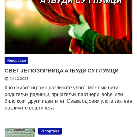
Репортаже
СВЕТ ЈЕ ПОЗОРНИЦА А ЉУДИ СУ ГЛУМЦИ
24.10.2023.
Кроз живот играмо различите улоге. Можемо бити
родитељи, радници, пријатељи, партнери, вође, или
било који други идентитет. Свака од ових улога захтева
различите вештине, а
Репортаже