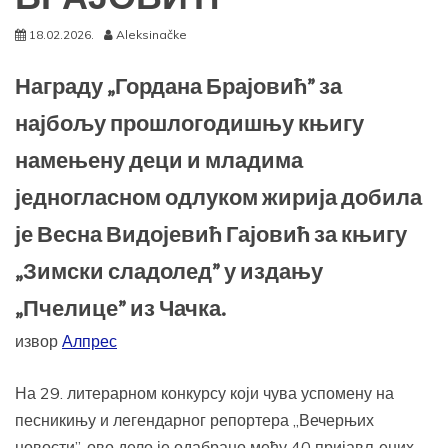
18.02.2026.
Aleksinačke
Награду „Гордана Брајовић” за
најбољу прошлогодишњу књигу
намењену деци и младима
једногласном одлуком жирија добила
је Весна Видојевић Гајовић за књигу
„Зимски сладолед” у издању
„Пчелице” из Чачка.
извор
Алпрес
На 29. литерарном конкурсу који чува успомену на
песникињу и легендарног репортера „Вечерњих
новости”, ово дело је одабрано међу 40 пријављених