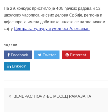
На 29. конкурс пристигло је 405 ђачких радова и 12
школских часописа из свих делова Србије, региона и
дијаспоре, а имена добитника налазе се на званичном
сајту
Центра за културу и уметност Алексинац.
ПОДЕЛИ
Facebook
Twitter
Pinterest
Linkedin
Кретање
ВЕЧЕРАС ПОЧИЊЕ МЕСЕЦ РАМАЗАНА
чланка