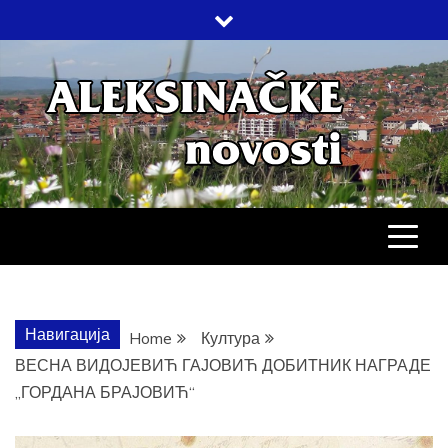
Skip
to
content
АЛЕКСИНАЧ
ДРУШТВО, КУЛТУРА, ЕКОНОМИЈА,
СПОРТ, ПОСЛОВНИ ИМЕНИК,
ХРОНИКА, ЗАБАВА…
НОВОСТИ
Навигација
Home
Култура
ВЕСНА ВИДОЈЕВИЋ ГАЈОВИЋ ДОБИТНИК НАГРАДЕ
„ГОРДАНА БРАЈОВИЋ“