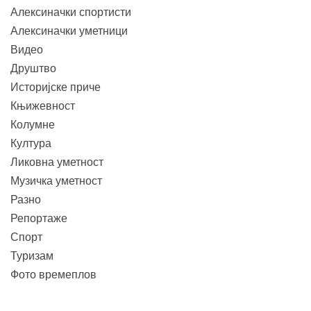
Алексиначки спортисти
Алексиначки уметници
Видео
Друштво
Историјске приче
Књижевност
Колумне
Култура
Ликовна уметност
Музичка уметност
Разно
Репортаже
Спорт
Туризам
Фото времеплов