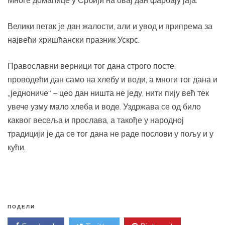
Многе домаћице у Србији на овај дан фарбају јаја.
Велики петак је дан жалости, али и увод и припрема за
највећи хришћански празник Ускрс.
Православни верници тог дана строго посте,
проводећи дан само на хлебу и води, а многи тог дана и
„једнониче“ – цео дан ништа не једу, нити пију већ тек
увече узму мало хлеба и воде. Уздржава се од било
каквог весеља и прослава, а такође у народној
традицији је да се тог дана не раде послови у пољу и у
кући.
ПОДЕЛИ