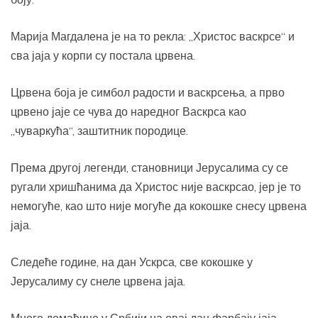
Марија Магдалена је на то рекла: „Христос васкрсе“ и
сва јаја у корпи су постала црвена.
Црвена боја је симбол радости и васкрсења, а прво
црвено јаје се чува до наредног Васкрса као
„чуваркућа“, заштитник породице.
Према другој легенди, становници Јерусалима су се
ругали хришћанима да Христос није васкрсао, јер је то
немогуће, као што није могуће да кокошке снесу црвена
јаја.
Следеће године, на дан Ускрса, све кокошке у
Јерусалиму су снеле црвена јаја.