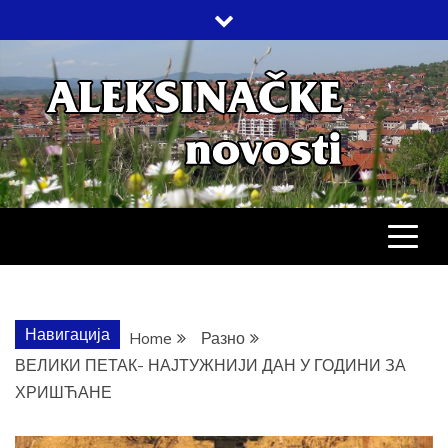
Skip
to
content
АЛЕКСИНАЧ
ДРУШТВО, КУЛТУРА, ЕКОНОМИЈА,
СПОРТ, ПОСЛОВНИ ИМЕНИК,
ХРОНИКА, ЗАБАВА…
НОВОСТИ
Навигација
Home
Разно
ВЕЛИКИ ПЕТАК- НАЈТУЖНИЈИ ДАН У ГОДИНИ ЗА
ХРИШЋАНЕ