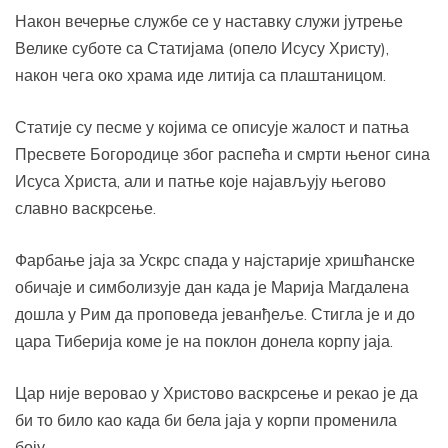
Након вечерње службе се у наставку служи јутрење
Велике суботе са Статијама (опело Исусу Христу),
након чега око храма иде литија са плаштаницом.
Статије су песме у којима се описује жалост и патња
Пресвете Богородице због распећа и смрти њеног сина
Исуса Христа, али и патње које најављују његово
славно васкрсење.
Фарбање јаја за Ускрс спада у најстарије хришћанске
обичаје и симболизује дан када је Марија Магдалена
дошла у Рим да проповеда јеванђеље. Стигла је и до
цара Тиберија коме је на поклон донела корпу јаја.
Цар није веровао у Христово васкрсење и рекао је да
би то било као када би бела јаја у корпи променила
боју.