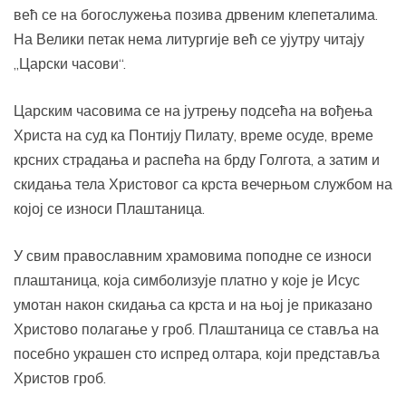
већ се на богослужења позива дрвеним клепеталима.
На Велики петак нема литургије већ се ујутру читају
„Царски часови“.
Царским часовима се на јутрењу подсећа на вођења
Христа на суд ка Понтију Пилату, време осуде, време
крсних страдања и распећа на брду Голгота, а затим и
скидања тела Христовог са крста вечерњом службом на
којој се износи Плаштаница.
У свим православним храмовима поподне се износи
плаштаница, која симболизује платно у које је Исус
умотан након скидања са крста и на њој је приказано
Христово полагање у гроб. Плаштаница се ставља на
посебно украшен сто испред олтара, који представља
Христов гроб.