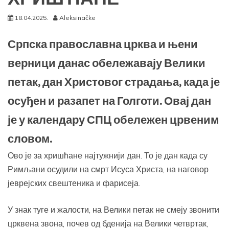
18.04.2025.
Aleksinačke
Српска православна црква и њени
верници данас обележавају Велики
петак, дан Христовог страдања, када је
осуђен и разапет на Голготи. Овај дан
је у календару СПЦ обележен црвеним
словом.
Ово је за хришћане најтужнији дан. То је дан када су
Римљани осудили на смрт Исуса Христа, на наговор
јеврејских свештеника и фарисеја.
У знак туге и жалости, на Велики петак не смеју звонити
црквена звона, почев од бденија на Велики четвртак,