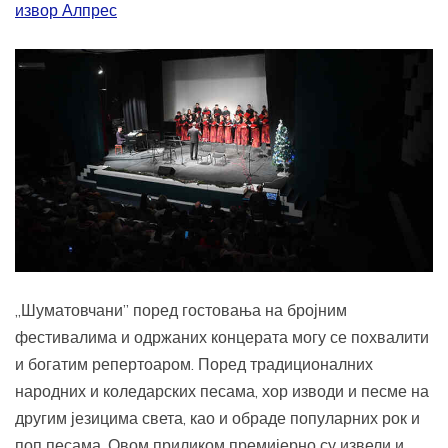
извор Алпрес
„Шуматовчани” поред гостовања на бројним
фестивалима и одржаних концерата могу се похвалити
и богатим репертоаром. Поред традиционалних
народних и коледарских песама, хор изводи и песме на
другим језицима света, као и обраде популарних рок и
поп песама. Овом приликом премијерно су извели и