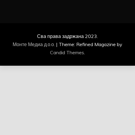
Сва права задржана 2023.
Монте Медиа д.о.о.
|
Theme: Refined Magazine by
Candid Themes
.