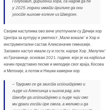
Голубовић, диригент хора, са надом да ће
у 2025. години имати прилике да они
угосте њихове колеге из Шведске.
Својим наступима ово вече употпунили су Дечији хор
Центра за културу и уметност „Мали вокали” и Хор и
инструментални састав Алексиначке гимназије.
Запажен наступ имали су и гости, најпре Хор „Милутин”
из Грачанице, основан 2021. године, који је на најбољи
начин представио песме и мелодије свог краја, Косова
и Метохије, а потом и Нишки камерни хор.
‒ Трудимо се да заиста испоштујемо и
људе из Алексинца и њихов рад, али
такође да испоштујемо и људе чији смо
ми драги гости пре свега, а желимо и да