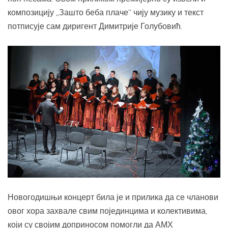
композицију „Зашто беба плаче” чију музику и текст
потписује сам диригент Димитрије Голубовић.
Новогодишњи концерт била је и прилика да се чланови
овог хора захвале свим појединцима и колективима,
који су својим доприносом помогли да АМХ