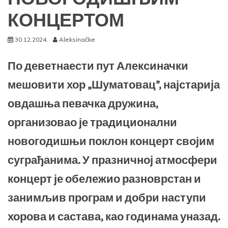
КОНЦЕРТОМ
30.12.2024.
Aleksinačke
По деветнаести пут Алексиначки
мешовити хор „Шуматовац”, најстарија
овдашња певачка дружина,
организовао је традиционални
новогодишњи поклон концерт својим
суграђанима. У празничној атмосфери
концерт је обележио разноврстан и
занимљив програм и добри наступи
хорова и састава, као годинама уназад.