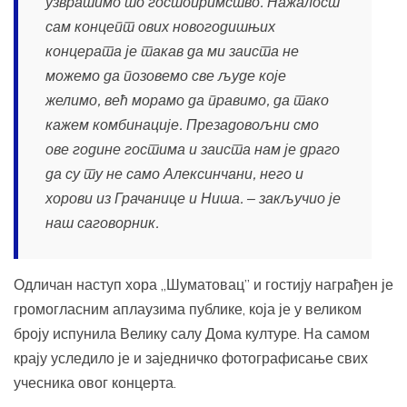
узвратимо то гостопримство. Нажалост
сам концепт ових новогодишњих
концерата је такав да ми заиста не
можемо да позовемо све људе које
желимо, већ морамо да правимо, да тако
кажем комбинације. Презадовољни смо
ове године гостима и заиста нам је драго
да су ту не само Алексинчани, него и
хорови из Грачанице и Ниша. ‒ закључио је
наш саговорник.
Одличан наступ хора „Шуматовац” и гостију награђен је
громогласним аплаузима публике, која је у великом
броју испунила Велику салу Дома културе. На самом
крају уследило је и заједничко фотографисање свих
учесника овог концерта.