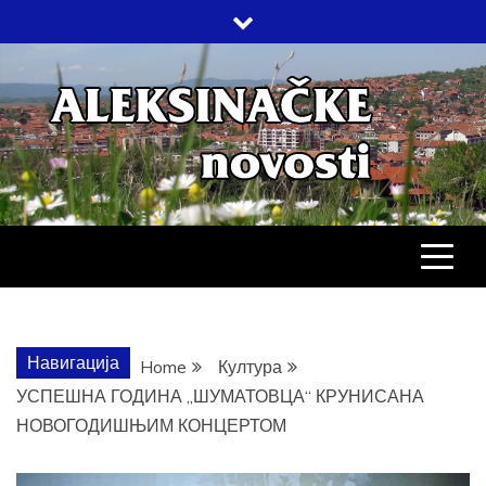
Skip
to
content
АЛЕКСИНАЧ
ДРУШТВО, КУЛТУРА, ЕКОНОМИЈА,
СПОРТ, ПОСЛОВНИ ИМЕНИК,
ХРОНИКА, ЗАБАВА…
НОВОСТИ
Навигација
Home
Култура
УСПЕШНА ГОДИНА „ШУМАТОВЦА“ КРУНИСАНА
НОВОГОДИШЊИМ КОНЦЕРТОМ