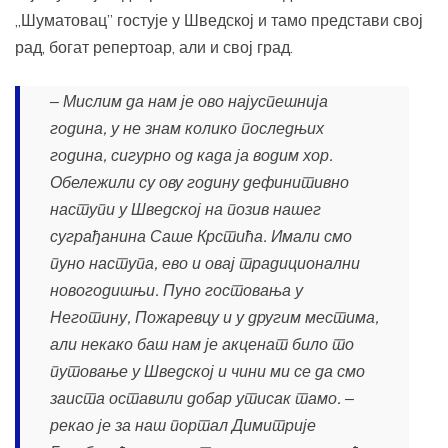
„Шуматовац” гостује у Шведској и тамо представи свој
рад, богат репертоар, али и свој град.
‒ Мислим да нам је ово најуспешнија
година, у не знам колико последњих
година, сигурно од када ја водим хор.
Обележили су ову годину дефинитивно
наступи у Шведској на позив нашег
суграђанина Саше Крстића. Имали смо
пуно наступа, ево и овај традиционални
новогодишњи. Пуно гостовања у
Неготину, Пожаревцу и у другим местима,
али некако баш нам је акценат било то
путовање у Шведској и чини ми се да смо
заиста оставили добар утисак тамо. ‒
рекао је за наш портал Димитрије