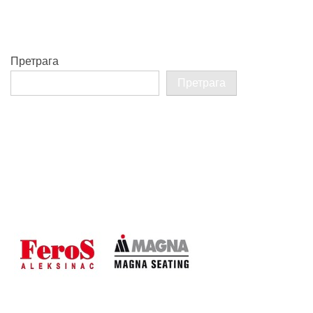
Претрага
Претрага