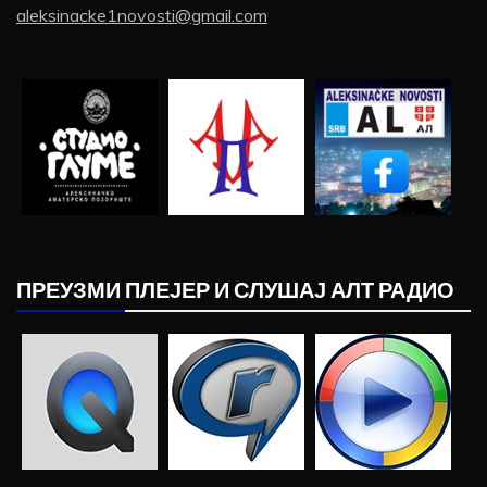
aleksinacke1novosti@gmail.com
ПРЕУЗМИ ПЛЕЈЕР И СЛУШАЈ АЛТ РАДИО