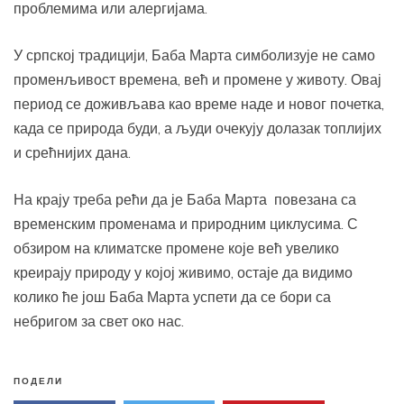
проблемима или алергијама.
У српској традицији, Баба Марта симболизује не само
променљивост времена, већ и промене у животу. Овај
период се доживљава као време наде и новог почетка,
када се природа буди, а људи очекују долазак топлијих
и срећнијих дана.
На крају треба рећи да је Баба Марта повезана са
временским променама и природним циклусима. С
обзиром на климатске промене које већ увелико
креирају природу у којој живимо, остаје да видимо
колико ће још Баба Марта успети да се бори са
небригом за свет око нас.
ПОДЕЛИ