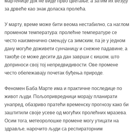
мартенице док не виде прво цветање, а затим их везују
за дрвеће као знак доласка пролећа.
У марту, време може бити веома нестабилно, са наглом
променом температура: пролећне температуре се
често наизменично смењују са зимским, па је у једном
дану могуће доживети сунчаницу и снежне падавине, а
такође се може десити да дан заврши с кишом, што
доприноси свој тој непредвидивости. Ове промене
често обележавају почетак буђења природе.
Феномен Баба Марте има и практичне последице по
живот људи. Пољопривредници морају планирати
унапред, обазриво пратећи временску прогнозу како би
заштитили своје усеве од могућих пролећних мразева.
Осим тога, метеоролошке промене могу утицати на
здравље, нарочито људи са респираторним