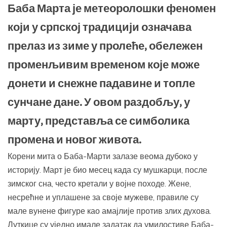
Баба Марта је метеоролошки феномен
који у српској традицији означава
прелаз из зиме у пролеће, обележен
променљивим временом које може
донети и снежне падавине и топле
сунчане дане. У овом раздобљу, у
марту, представља се симболика
промена и новог живота.
Корени мита о Баба-Марти залазе веома дубоко у
историју. Март је био месец када су мушкарци, после
зимског сна, често кретали у војне походе. Жене,
несрећне и уплашене за своје мужеве, правиле су
мале вунене фигуре као амајлије против злих духова.
Луткице су уједно имале задатак да умилостиве Баба-