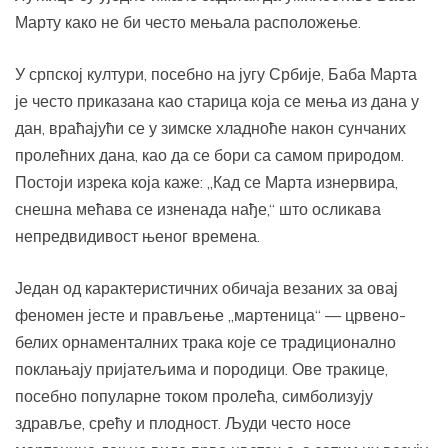
Марту како не би често мењала расположење.
У српској култури, посебно на југу Србије, Баба Марта
је често приказана као старица која се мења из дана у
дан, враћајући се у зимске хладноће након сунчаних
пролећних дана, као да се бори са самом природом.
Постоји изрека која каже: „Кад се Марта изнервира,
снешна мећава се изненада нађе,“ што осликава
непредвидивост њеног времена.
Један од карактеристичних обичаја везаних за овај
феномен јесте и прављење „мартеница“ — црвено-
белих орнаменталних трака које се традиционално
поклањају пријатељима и породици. Ове тракице,
посебно популарне током пролећа, симболизују
здравље, срећу и плодност. Људи често носе