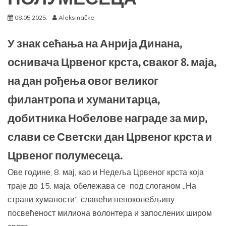
08.05.2025.
Aleksinačke
У знак сећања на Анрија Динана,
оснивача Црвеног крста, сваког 8. маја,
на дан рођења овог великог
филантропа и хуманитарца,
добитника Нобелове награде за мир,
слави се Светски дан Црвеног крста и
Црвеног полумесеца.
Ове године, 8. мај, као и Недеља Црвеног крста која
траје до 15. маја, обележава се под слоганом „На
страни хуманости“, славећи непоколебљиву
посвећеност милиона волонтера и запослених широм