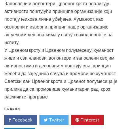
Запослени и волонтери Црвеног крста реализују
активности поштујући принципе организације који
постају њихова лична убеђења. Хуманост, као
освновни и изворни принцип наше организације
актуелним дешавањима у свету свакодневно је на
испиту.
У Црвеном крсту и Црвеном полумесецу, хуманост
живи и сви чланови, волонтери и запослени својим
активностима и деловањем поштују овај принцип
желећи да заједница сачува и промовише хуманост.
Светски дан Црвеног крста и Црвеног полумесеца је
прилика да се промовише хуманитарни рад кроз
различите програме.
ПОДЕЛИ
Facebook
Twitter
Pinterest