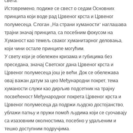
света.
Истовремено, подиже се свест о седам Основних
принципа који воде рад Црвеног крста и Црвеног
полумесеца. Слоган „На страни хуманости“ наглашава
трајни значај принципа, са посебним фокусом на
Хуманост као темељ сваког хуманитарног деловања,
који чини остале принципе могућим.
У свету који је обележен кризама и губицима без
преседана, значај Светског дана Црвеног крста и
Црвеног полумесеца још је већи. Док се обележава
овај важан датум за цео Међународни покрет, тема
хуманости служи као дирљив подсетник на трајну
посвећеност Међународног покрета Црвеног крста и
Црвеног полумесеца да подржи људско достојанство,
ублажи патњу и пружи помоћ људима који се суочавају
са изазовним околностима, посебно у удаљеним и
тешко доступним подручјима.