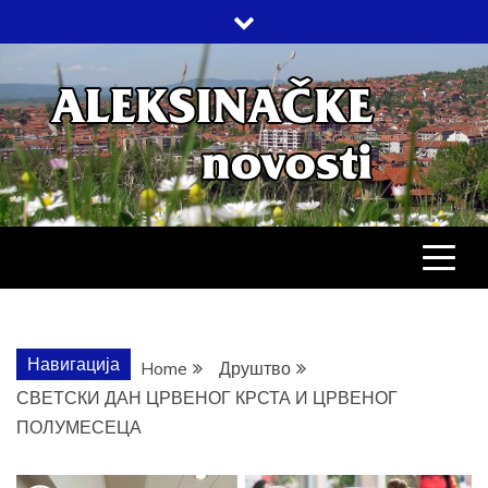
Skip
to
content
АЛЕКСИНАЧ
ДРУШТВО, КУЛТУРА, ЕКОНОМИЈА,
СПОРТ, ПОСЛОВНИ ИМЕНИК,
ХРОНИКА, ЗАБАВА…
НОВОСТИ
Навигација
Home
Друштво
СВЕТСКИ ДАН ЦРВЕНОГ КРСТА И ЦРВЕНОГ
ПОЛУМЕСЕЦА