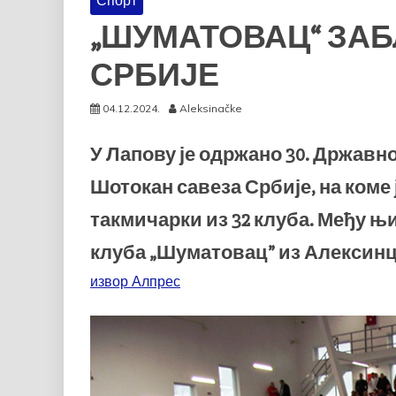
Спорт
„ШУМАТОВАЦ“ ЗАБ
СРБИЈЕ
04.12.2024.
Aleksinačke
У Лапову је одржано 30. Државн
Шотокан савеза Србије, на коме 
такмичарки из 32 клуба. Међу њ
клуба „Шуматовац” из Алексинц
извор Алпрес