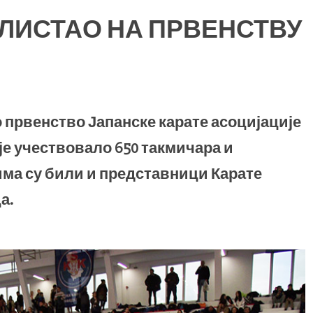
ЛИСТАО НА ПРВЕНСТВУ
о првенство Јапанске карате асоцијације
је учествовало 650 такмичара и
има су били и представници Карате
а.