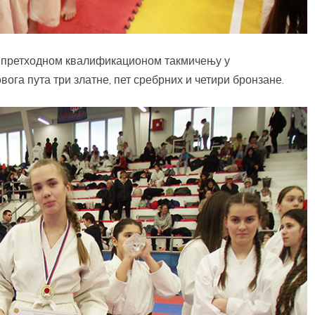
на претходном квалификационом такмичењу у
ога пута три златне, пет сребрних и четири бронзане.