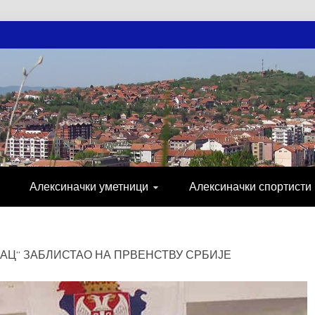
АЧКЕ НОВОСТ
МИЈА, СПОРТ, ПОСЛОВНИ ИМЕНИК, ХР
Алексиначки уметници
Алексиначки спортисти
АЦ“ ЗАБЛИСТАО НА ПРВЕНСТВУ СРБИЈЕ