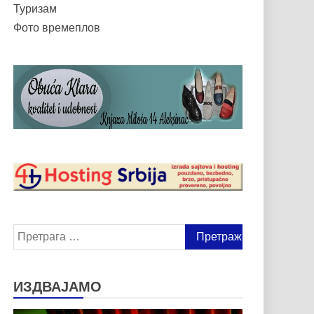
Туризам
Фото времеплов
Претрага
за:
ИЗДВАЈАМО