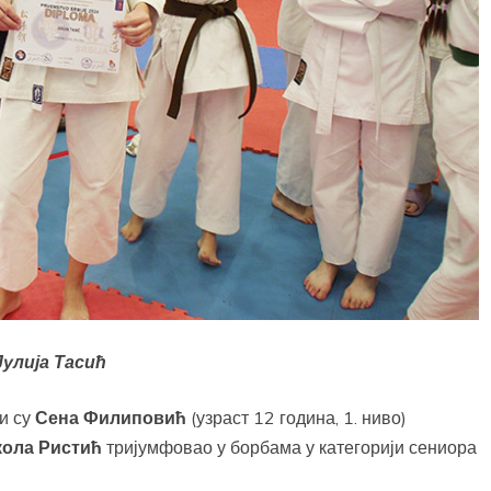
Јулија Тасић
и су
Сена Филиповић
(узраст 12 година, 1. ниво)
ола Ристић
тријумфовао у борбама у категорији сениора