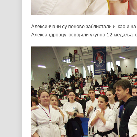
Алексинчани су поново заблистали и, као и 
Александровцу, освојили укупно 12 медаља; ов