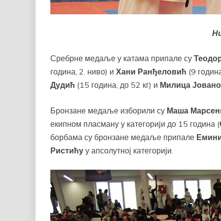
Н
Сребрне медаље у катама припале су
Теодо
година, 2. ниво) и
Хани Ранђеловић
(9 година
Дудић
(15 година, до 52 кг) и
Милица Јован
Бронзане медаље изборили су
Маша Марсен
екипном пласману у категорији до 15 година (
борбама су бронзане медаље припале
Емини
Ристићу
у апсолутној категорији.