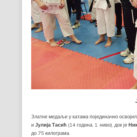
Златне медаље у катама појединачно освојил
и
Јулија Тасић
(14 година, 1. ниво), док је
Ник
до 75 килограма.