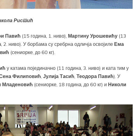
икола Ристић
ри Павић
(15 година, 1. ниво),
Мартину Урошевићу
(13
, 2. ниво). У борбама су сребрна одличја освојиле
Ема
овић
(сениорке, до 60 кг).
ић
у катама појединачно (11 година, 3. ниво) и ката тим у
Сена Филиповић
,
Јулија Тасић
,
Теодора Павић
). У
 Младеновић
(сениорке, 18 година, до 60 кг) и
Николи