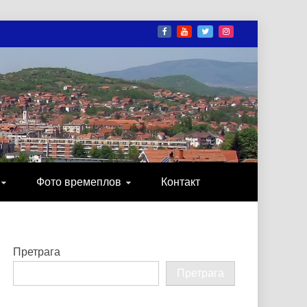
И
ОНИКА, ЗАБАВА…
Фото времеплов
Контакт
Претрага
Претрага