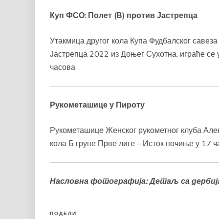
Куп
ФСО
:
Полет (В) против Јастрепца
Утакмица другог кола Купа Фудбалског савез
Јастрепца 2022 из Доњег Сухотна, играће се 
часова.
Рукометашице у Пироту
Рукометашице Женског рукометног клуба Алекс
кола Б групе Прве лиге – Исток почиње у 17 ч
Насловна фотографија: Детаљ са дербија
ПОДЕЛИ