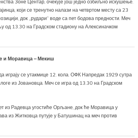
нства Зоне Центар, очекује још једно озбиљно искушење.
инца, који се тренутно налази на четвртом месту са 23
позицији, док „рудари” воде са пет бодова предности. Меч
у од 13.30 на Градском стадиону на Алексиначком
е и Моравица – Мекиш
да играју се утакмице 12. кола. ОФК Напредак 1929 сутра
логе из Јовановца. Меч се игра од 13.30 на Градском
лет из Радевца угостиће Орљане, док ће Моравица у
ва из Житковца путује у Батушинац на меч против