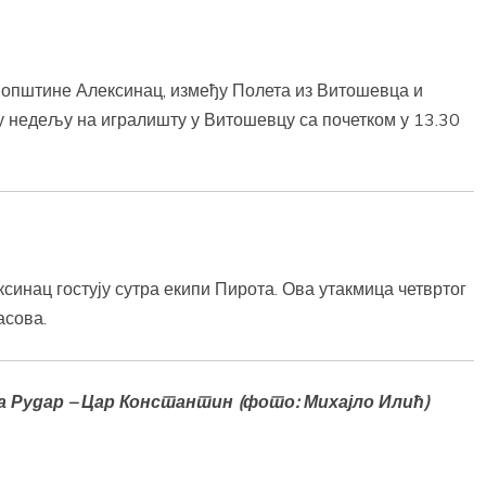
а општине Алексинац, између Полета из Витошевца и
у недељу на игралишту у Витошевцу са почетком у 13.30
инац гостују сутра екипи Пирота. Ова утакмица четвртог
асова.
 Рудар – Цар Константин (фото: Михајло Илић)