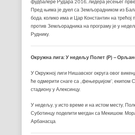
фудбалере Рудара 2016, лидера јесењег прве
Пред њима је дуел са Земљорадником из Балај
бода, колико има и Цар Константин на трећој 
против Земљорадника на програму је у недељ
Руднику.
Окружна лига:
У недељу Полет (Р) – Орљан
У Окружној лиги Нишавског округа овог викен
ће одмерити снаге са „фењерџијом”, екипом С
стадиону у Алексинцу.
У недељу, у исто време и на истом месту, По
Суботинцу поделити мегдан са Мекишом. Мора
Арбанасца.