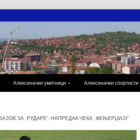
АЧКЕ НОВОСТ
МИЈА, СПОРТ, ПОСЛОВНИ ИМЕНИК, ХР
Алексиначки уметници
Алексиначки спортисти
АЗОВ ЗА „РУДАРЕ“, НАПРЕДАК ЧЕКА „ФЕЊЕРЏИЈУ“