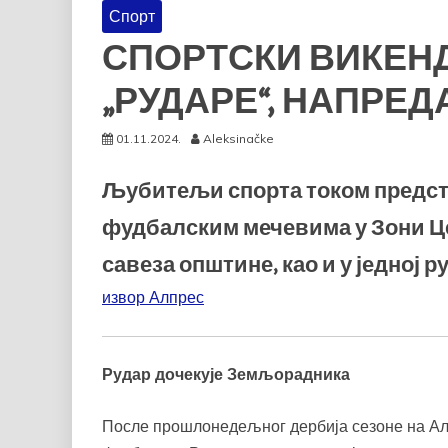
Спорт
СПОРТСКИ ВИКЕНД
„РУДАРЕ“, НАПРЕД
01.11.2024.
Aleksinačke
Љубитељи спорта током предсто
фудбалским мечевима у Зони Це
савеза општине, као и у једној 
извор Алпрес
Рудар дочекује Земљорадника
После прошлонедељног дербија сезоне на Ал