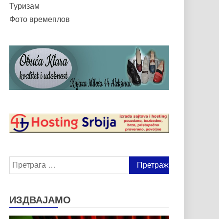
Туризам
Фото времеплов
Претрага
за:
ИЗДВАЈАМО