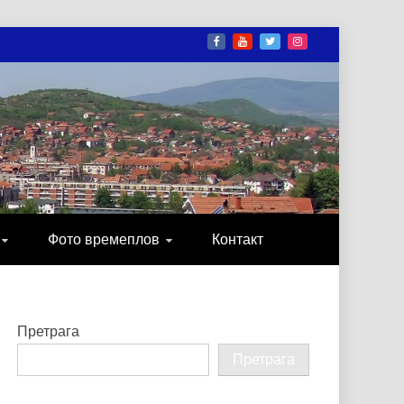
И
ОНИКА, ЗАБАВА…
Фото времеплов
Контакт
Претрага
Претрага