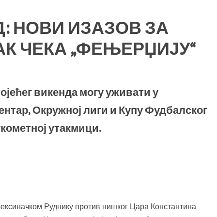
: НОВИ ИЗАЗОВ ЗА
АК ЧЕКА „ФЕЊЕРЏИЈУ“
јећег викенда могу уживати у
нтар, Окружној лиги и Купу Фудбалског
рукометној утакмици.
ексиначком Руднику против нишког Цара Константина,