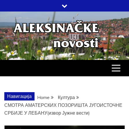
Skip
to
content
АЛЕКСИНАЧ
ДРУШТВО, КУЛТУРА, ЕКОНОМИЈА,
СПОРТ, ПОСЛОВНИ ИМЕНИК,
ХРОНИКА, ЗАБАВА…
НОВОСТИ
Навигација
Home
Култура
СМОТРА АМАТЕРСКИХ ПОЗОРИШТА ЈУГОИСТОЧНЕ
СРБИЈЕ У ЛЕБАНУ(извор Јужне вести)