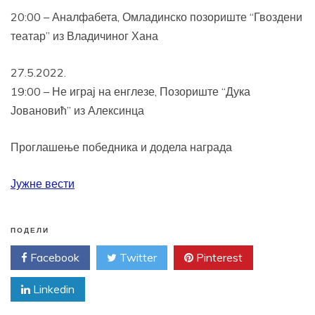
20:00 – Аналфабета, Омладинско позориште “Гвоздени
театар” из Владичиног Хана
27.5.2022.
19:00 – Не играј на енглезе, Позориште “Дука
Јовановић” из Алексинца
Проглашење победника и додела награда
Јужне вести
ПОДЕЛИ
Facebook
Twitter
Pinterest
Linkedin