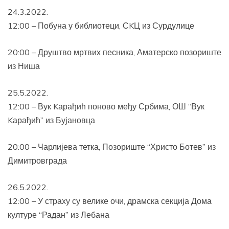
24.3.2022.
12:00 – Побуна у библиотеци, СKЦ из Сурдулице
20:00 – Друштво мртвих песника, Аматерско позориште
из Ниша
25.5.2022.
12:00 – Вук Kарађић поново међу Србима, ОШ “Вук
Kарађић” из Бујановца
20:00 – Чарлијева тетка, Позориште “Христо Ботев” из
Димитровграда
26.5.2022.
12:00 – У страху су велике очи, драмска секција Дома
културе “Радан” из Лебана