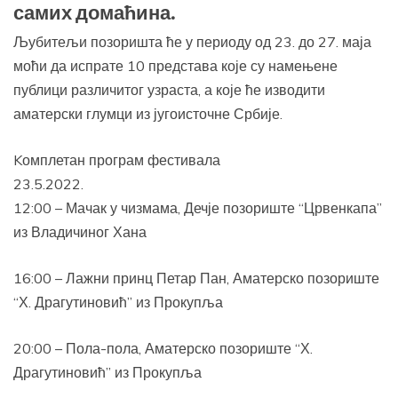
самих домаћина.
Љубитељи позоришта ће у периоду од 23. до 27. маја
моћи да испрате 10 представа које су намењене
публици различитог узраста, а које ће изводити
аматерски глумци из југоисточне Србије.
Kомплетан програм фестивала
23.5.2022.
12:00 – Мачак у чизмама, Дечје позориште “Црвенкапа”
из Владичиног Хана
16:00 – Лажни принц Петар Пан, Аматерско позориште
“Х. Драгутиновић” из Прокупља
20:00 – Пола-пола, Аматерско позориште “Х.
Драгутиновић” из Прокупља