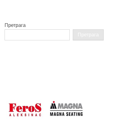
Претрага
Претрага