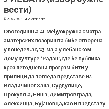
вести)
22.05.2022.
Aleksinačke
Овогодишња 41. Међуокружна смотра
аматерских позоришта биће отворена
у понедељак, 23. маја у лебанском
Дому културе “Радан”, где ће публика
кроз петодневни програм бити у
прилици да погледа представе из
Владичиног Хана, Сурдулице,
Прокупља, Ниша, Димитровграда,
Алексинца, Бујановца, као и представу