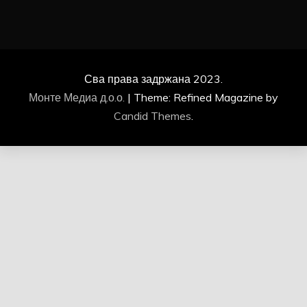
Сва права задржана 2023.
Монте Медиа д.о.о.
|
Theme: Refined Magazine by
Candid Themes
.