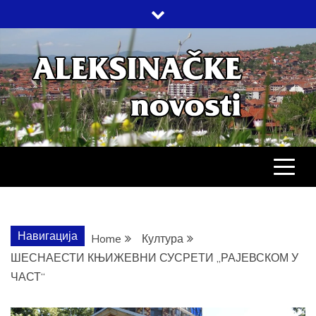
Skip
to
content
АЛЕКСИНАЧ
ДРУШТВО, КУЛТУРА, ЕКОНОМИЈА,
СПОРТ, ПОСЛОВНИ ИМЕНИК,
ХРОНИКА, ЗАБАВА…
НОВОСТИ
Навигација
Home
Култура
ШЕСНАЕСТИ КЊИЖЕВНИ СУСРЕТИ „РАЈЕВСКОМ У
ЧАСТ“