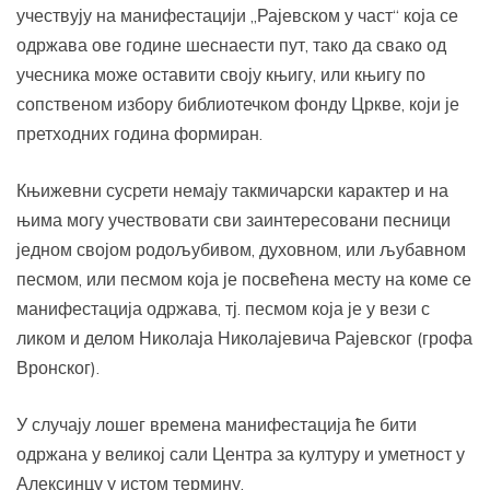
учествују на манифестацији „Рајевском у част“ која се
одржава ове године шеснаести пут, тако да свако од
учесника може оставити своју књигу, или књигу по
сопственом избору библиотечком фонду Цркве, који је
претходних година формиран.
Књижевни сусрети немају такмичарски карактер и на
њима могу учествовати сви заинтересовани песници
једном својом родољубивом, духовном, или љубавном
песмом, или песмом која је посвећена месту на коме се
манифестација одржава, тј. песмом која је у вези с
ликом и делом Николаја Николајевича Рајевског (грофа
Вронског).
У случају лошег времена манифестација ће бити
одржана у великој сали Центра за културу и уметност у
Алексинцу у истом термину.