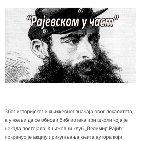
Због историјског и књижевног значаја овог локалитета,
а у жељи да се обнови библиотека при школи која је
некада постојала, Књижевни клуб „Велимир Рајић“
покренуо је акцију прикупљања књига аутора који