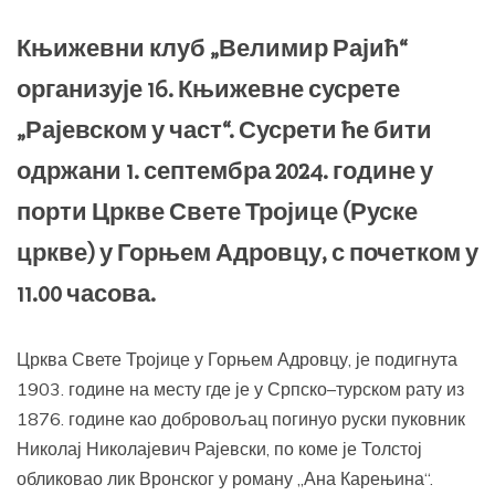
Књижевни клуб „Велимир Рајић“
организује 16. Књижевне сусрете
„Рајевском у част“. Сусрети ће бити
одржани 1. септембра 2024. године у
порти Цркве Свете Тројице (Руске
цркве) у Горњем Адровцу, с почетком у
11.00 часова.
Црква Свете Тројице у Горњем Адровцу, је подигнута
1903. године на месту где је у Српско–турском рату из
1876. године као добровољац погинуо руски пуковник
Николај Николајевич Рајевски, по коме је Толстој
обликовао лик Вронског у роману „Ана Карењина“.