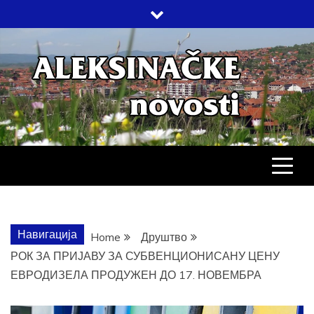
Skip
to
content
АЛЕКСИНАЧ
ДРУШТВО, КУЛТУРА, ЕКОНОМИЈА,
СПОРТ, ПОСЛОВНИ ИМЕНИК,
ХРОНИКА, ЗАБАВА…
НОВОСТИ
Навигација
Home
Друштво
РОК ЗА ПРИЈАВУ ЗА СУБВЕНЦИОНИСАНУ ЦЕНУ
ЕВРОДИЗЕЛА ПРОДУЖЕН ДО 17. НОВЕМБРА