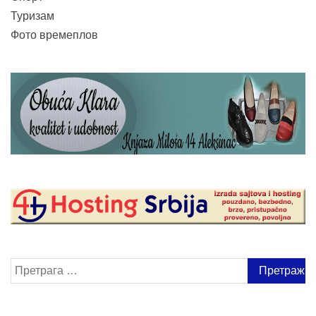
Туризам
Фото времеплов
Претрага
за: