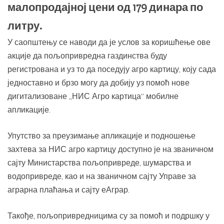
малопродајној цени од 179 динара по
литру.
У саопштењу се наводи да је услов за коришћење ове
акције да пољопривредна газдинства буду
регистрована и уз то да поседују агро картицу, коју сада
једноставно и брзо могу да добију уз помоћ нове
дигитализоване „НИС Агро картица“ мобилне
апликације.
Упутство за преузимање апликације и подношење
захтева за НИС агро картицу доступно је на званичном
сајту Министарства пољопривреде, шумарства и
водопривреде, као и на званичном сајту Управе за
аграрна плаћања и сајту еАграр.
Такође, пољопривредницима су за помоћ и подршку у