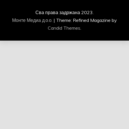
Сва права задржана 2023.
Монте Медиа д.о.о.
|
Theme: Refined Magazine by
Candid Themes
.