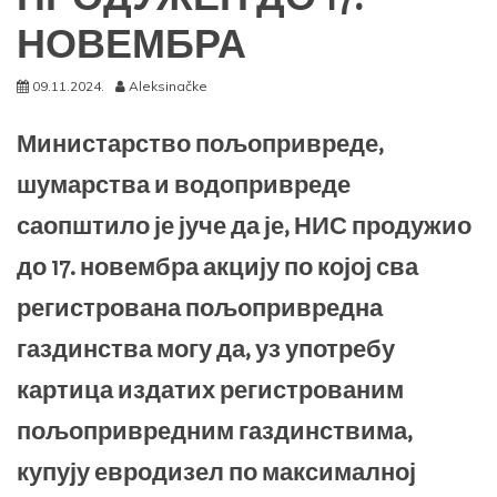
НОВЕМБРА
09.11.2024.
Aleksinačke
Министарство пољопривреде,
шумарства и водопривреде
саопштило је јуче да је, НИС продужио
до 17. новембра акцију по којој сва
регистрована пољопривредна
газдинства могу да, уз употребу
картица издатих регистрованим
пољопривредним газдинствима,
купују евродизел по максималној