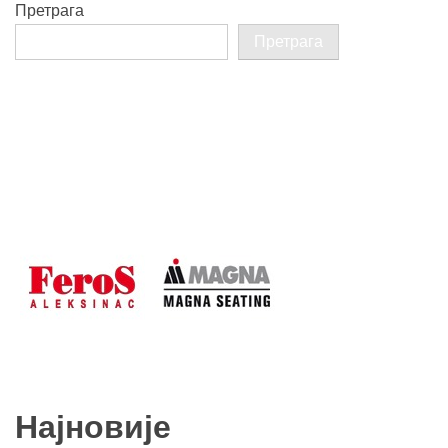
Претрага
Претрага
Најновије