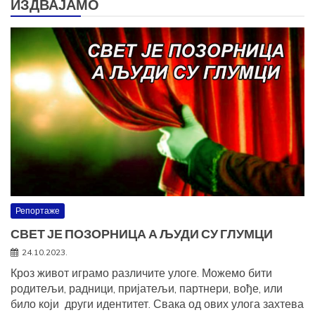
ИЗДВАЈАМО
Репортаже
СВЕТ ЈЕ ПОЗОРНИЦА А ЉУДИ СУ ГЛУМЦИ
24.10.2023.
Кроз живот играмо различите улоге. Можемо бити
родитељи, радници, пријатељи, партнери, вође, или
било који други идентитет. Свака од ових улога захтева