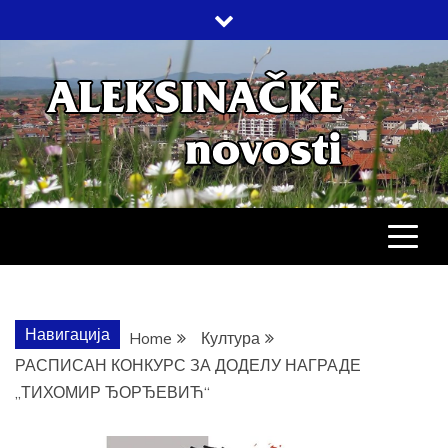
Skip
to
content
АЛЕКСИНАЧ
ДРУШТВО, КУЛТУРА, ЕКОНОМИЈА,
СПОРТ, ПОСЛОВНИ ИМЕНИК,
ХРОНИКА, ЗАБАВА…
НОВОСТИ
Навигација
Home
Култура
РАСПИСАН КОНКУРС ЗА ДОДЕЛУ НАГРАДЕ
„ТИХОМИР ЂОРЂЕВИЋ“