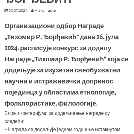
30.07.2024.
Aleksinačke
Организациони одбор Награде
„Тихомир Р. Ђорђевић” дана 26. јула
2024. расписује конкурс за доделу
Награде „Тихомир Р. Ђорђевић” која се
додељује за изузетан свеобухватни
научни и истраживачки допринос
појединца у областима етнологије,
фолклористике, филологије.
Ближи критеријуми за додељивање награде су
следећи:
– Награда се додељује једном годишње истакнутом