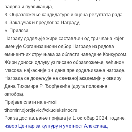
радова и публикација;
3. Образложење кандидатуре и оцена резултата рада;
4. Закључак и предлог за Награду;
5. Прилози.
Награду додељује жири састављен од три члана којег
именује Организациони одбор Награде из редова
еминентних стручњака за области наведене Конкурсом.
Жири доноси одлуку уз писано образложење, већином
гласова, најкасније 14 дана пре додељивања награде.
Награда се додељује на свечаној академији у оквиру
Дана Тихомира Р. Ђорђевића (друга половина
октобра).
Пријаве слати на e-mail
tihomir.r.djordjevic@ckualeksinac.rs
Рок за достављање пријава је 1. октобар 2024. године.
извор Центар за културу и уметност Алексинац