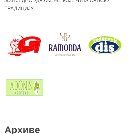
ЈОШ ЈЕДНО УДРУЖЕЊЕ КОЈЕ ЧУВА СРПСКУ
ТРАДИЦИЈУ
Архиве