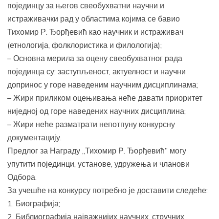
појединцу за његов свеобухватни научни и
истраживачки рад у областима којима се бавио
Тихомир Р. Ђорђевић као научник и истраживач
(етнологија, фолклористика и филологија);
– Основна мерила за оцену свеобухватног рада
појединца су: заступљеност, актуелност и научни
допринос у горе наведеним научним дисциплинама;
– Жири приликом оцењивања неће давати приоритет
ниједној од горе наведених научних дисциплина;
– Жири неће разматрати непотпуну конкурсну
документацију.
Предлог за Награду „Тихомир Р. Ђорђевић” могу
упутити појединци, установе, удружења и чланови
Одбора.
За учешће на конкурсу потребно је доставити следеће:
1. Биографија;
2. Библиографија најважнијих научних, стручних