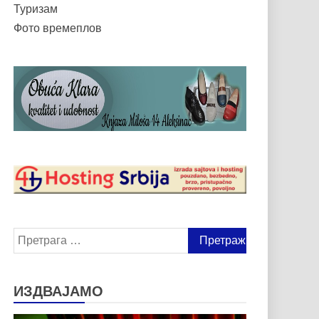
Туризам
Фото времеплов
Претрага
за:
ИЗДВАЈАМО