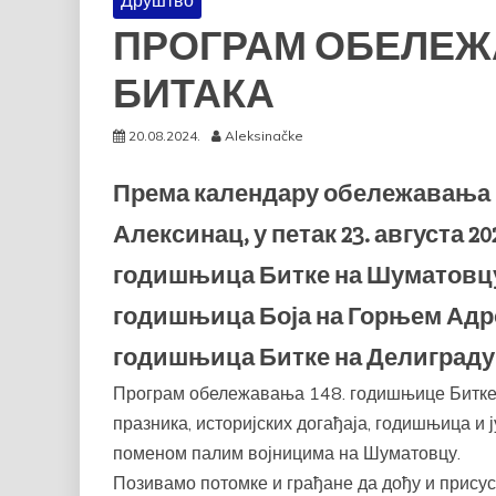
Друштво
ПРОГРАМ ОБЕЛЕ
БИТАКА
20.08.2024.
Aleksinačke
Према календару обележавања и
Алексинац, у петак 23. августа 2
годишњица Битке на Шуматовцу, 
годишњица Боја на Горњем Адровц
годишњица Битке на Делиграду
Програм обележавања 148. годишњице Битке 
празника, историјских догађаја, годишњица и
поменом палим војницима на Шуматовцу.
Позивамо потомке и грађане да дођу и прису