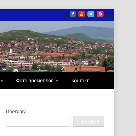
И
ОНИКА, ЗАБАВА…
Фото времеплов
Контакт
Претрага
Претрага