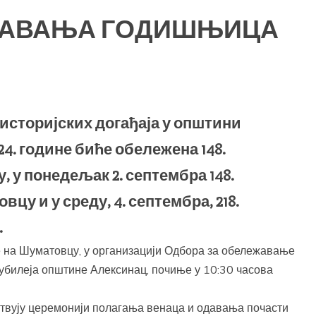
ЖАВАЊА ГОДИШЊИЦА
сторијских догађаја у општини
024. године биће обележена 148.
у понедељак 2. септембра 148.
у и у среду, 4. септембра, 218.
.
на Шуматовцу, у организацији Одбора за обележавање
 јубилеја општине Алексинац, почиње у 10:30 часова
ствују церемонији полагања венаца и одавања почасти