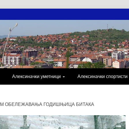
АЧКЕ НОВОСТ
МИЈА, СПОРТ, ПОСЛОВНИ ИМЕНИК, ХР
Алексиначки уметници
Алексиначки спортисти
АМ ОБЕЛЕЖАВАЊА ГОДИШЊИЦА БИТАКА