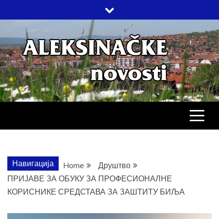
Skip
to
content
АЛЕКСИНАЧ
ДРУШТВО, КУЛТУРА, ЕКОНОМИЈА,
СПОРТ, ПОСЛОВНИ ИМЕНИК,
ХРОНИКА, ЗАБАВА…
НОВОСТИ
Навигација
Home
Друштво
ПРИЈАВЕ ЗА ОБУКУ ЗА ПРОФЕСИОНАЛНЕ
КОРИСНИКЕ СРЕДСТАВА ЗА ЗАШТИТУ БИЉА