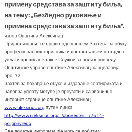
примену средстава за заштиту биља,
на тему: „Безбедно руковање и
примена средстава за заштиту биља“.
извор Општина Алексинац
Пријављивање се врши подношењем Захтева за обуку
професионалних корисника и достављањем потврде о
уплати прописане таксе Служби за пољопривреду
Општинске управе општине Алексинац, канцеларија
број 32.
Захтев за похађање обуке и издавање сертификата и
налог за уплату могуће је преузети и са званичне
интернет странице општине Алексинац
www.aleksinac.org
путем линка
http://www.aleksinac.org/…/obavesten…/2614-
poljoprivreda
Све додатне информације могу се добити у