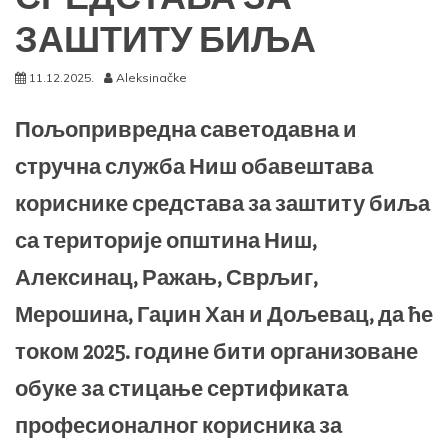
ЗАШТИТУ БИЉА
11.12.2025.
Aleksinačke
Пољопривредна саветодавна и
стручна служба Ниш обавештава
кориснике средстава за заштиту биља
са територије општина Ниш,
Алексинац, Ражањ, Сврљиг,
Мерошина, Гаџин Хан и Дољевац, да ће
током 2025. године бити организоване
обуке за стицање сертификата
професионалног корисника за