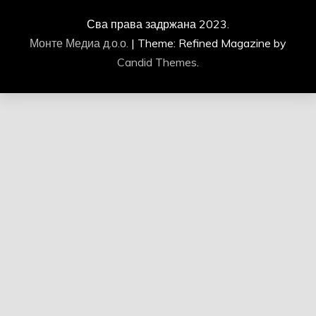
Сва права задржана 2023.
Монте Медиа д.о.о.
|
Theme: Refined Magazine by
Candid Themes
.