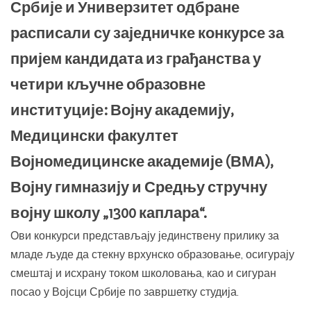
Србије и Универзитет одбране
расписали су заједничке конкурсе за
пријем кандидата из грађанства у
четири кључне образовне
институције: Војну академију,
Медицински факултет
Војномедицинске академије (ВМА),
Војну гимназију и Средњу стручну
војну школу „1300 каплара“.
Ови конкурси представљају јединствену прилику за
младе људе да стекну врхунско образовање, осигурају
смештај и исхрану током школовања, као и сигуран
посао у Војсци Србије по завршетку студија.