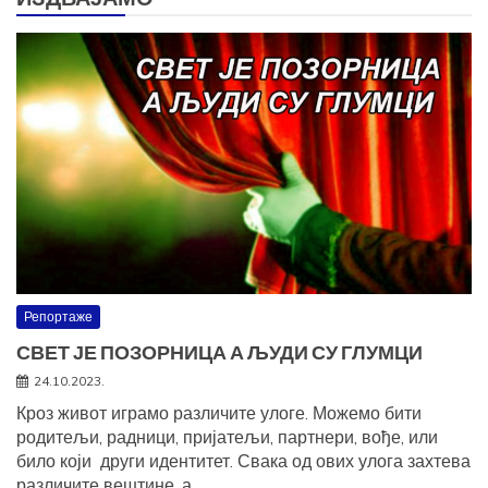
Репортаже
СВЕТ ЈЕ ПОЗОРНИЦА А ЉУДИ СУ ГЛУМЦИ
24.10.2023.
Кроз живот играмо различите улоге. Можемо бити
родитељи, радници, пријатељи, партнери, вође, или
било који други идентитет. Свака од ових улога захтева
различите вештине, а