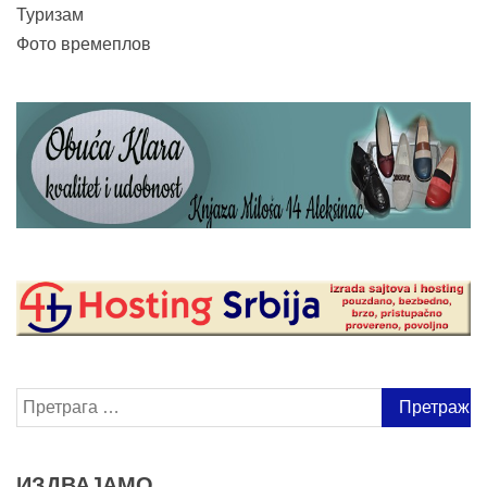
Туризам
Фото времеплов
Претрага
за:
ИЗДВАЈАМО