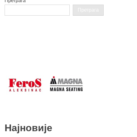
Претрага
Претрага
Најновије