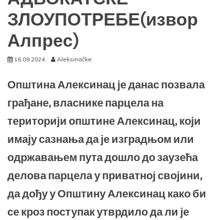
ЗЛОУПОТРЕБЕ(извор
Алпрес)
16.09.2024.
Aleksinačke
Општина Алексинац је данас позвала
грађане, власнике парцела на
територији општине Алексинац, који
имају сазнања да је изградњом или
одржавањем пута дошло до заузећа
делова парцела у приватној својини,
да дођу у Општину Алексинац како би
се кроз поступак утврдило да ли је