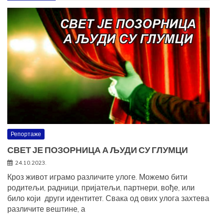
Репортаже
СВЕТ ЈЕ ПОЗОРНИЦА А ЉУДИ СУ ГЛУМЦИ
24.10.2023.
Кроз живот играмо различите улоге. Можемо бити
родитељи, радници, пријатељи, партнери, вође, или
било који други идентитет. Свака од ових улога захтева
различите вештине, а