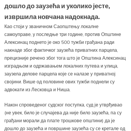
дошло до заузећа и уколико јесте,
извршила новчана надокнада.
Као стоји у званичном Саопштењу локалне
самоуправе, у последње три године, против Општине
Алексинац поднето је око 500 тужби грађана ради
накнаде због фактичког заузећа приватних парцела,
прецизније речено због тога што је Општина Алексинац
изградњом и одржавањем локалних путева и улица,
заузела делове парцела које се налазе у приватној
својини. Више од половине ових тужби поднели су
адвокати из Лесковца и Ниша.
Након спроведеног судског поступка, суд је утврђивао
(не увек, било је случајева да није било заузећа, па су
грађани морали да плате трошкове општини) да је
дошло до заузећа и површине заузећа су се кретале од