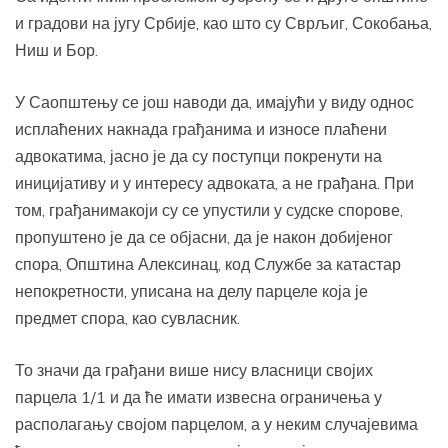
и градови на југу Србије, као што су Сврљиг, Сокобања,
Ниш и Бор.
У Саопштењу се још наводи да, имајући у виду однос
исплаћених накнада грађанима и износе плаћени
адвокатима, јасно је да су поступци покренути на
иницијативу и у интересу адвоката, а не грађана. При
том, грађанимакоји су се упустили у судске спорове,
пропуштено је да се објасни, да је након добијеног
спора, Општина Алексинац, код Службе за катастар
непокретности, уписана на делу парцеле која је
предмет спора, као сувласник.
То значи да грађани више нису власници својих
парцела 1/1 и да ће имати извесна ограничења у
располагању својом парцелом, а у неким случајевима