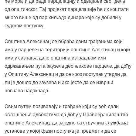
ће морати да раде парцелацију и одвајање свог дела
од општинског. Тај пројекат парцелације ће их коштати
много више од пар хиљада динара које су добили у
судском поступку.
Општина Алексинац се обраћа свим грађанима који
имају парцеле на територији општине Алексинац и који
имају сазнања да је општина изградњом или
одржавањем пута заузела део њихове парцеле, да дођу
у Општину Алексинац и да се кроз поступак утврди да
ли је дошло до заузећа и ако јесте да се изврши
новчана надокнада.
Овим путем позивавају и грађане који су већ дали
овлашћење адвокатима да дођу у Правобранилаштво
општине Алексинац, да заједно са стручним службама
установе у којој фази поступка је предмет и да се