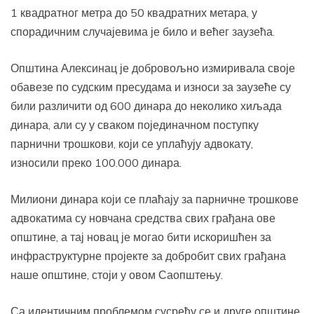
1 квадратног метра до 50 квадратних метара, у
спорадичним случајевима је било и већег заузећа.
Општина Алексинац је добровољно измиривала своје
обавезе по судским пресудама и износи за заузеће су
били различити од 600 динара до неколико хиљада
динара, али су у сваком појединачном поступку
парнични трошкови, који се уплаћују адвокату,
износили преко 100.000 динара.
Милиони динара који се плаћају за парничне трошкове
адвокатима су новчана средства свих грађана ове
општине, а тај новац је могао бити искоришћен за
инфраструктурне пројекте за добробит свих грађана
наше општине, стоји у овом Саопштењу.
Са идентичним проблемом сусрећу се и друге општине