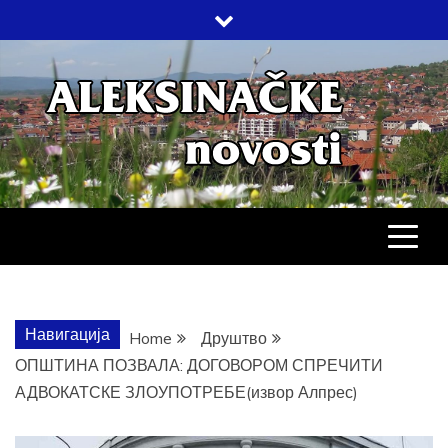
Skip
to
content
АЛЕКСИНАЧ
ДРУШТВО, КУЛТУРА, ЕКОНОМИЈА,
СПОРТ, ПОСЛОВНИ ИМЕНИК,
ХРОНИКА, ЗАБАВА…
НОВОСТИ
Навигација
Home
Друштво
ОПШТИНА ПОЗВАЛА: ДОГОВОРОМ СПРЕЧИТИ
АДВОКАТСКЕ ЗЛОУПОТРЕБЕ(извор Алпрес)