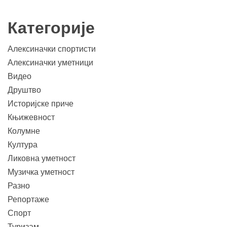
Категорије
Алексиначки спортисти
Алексиначки уметници
Видео
Друштво
Историјске приче
Књижевност
Колумне
Култура
Ликовна уметност
Музичка уметност
Разно
Репортаже
Спорт
Туризам