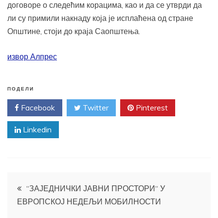
договоре о следећим корацима, као и да се утврди да
ли су примили накнаду која је исплаћена од стране
Општине, стоји до краја Саопштења.
извор Алпрес
ПОДЕЛИ
Facebook
Twitter
Pinterest
Linkedin
Кретање
“ЗАЈЕДНИЧКИ ЈАВНИ ПРОСТОРИ“ У
ЕВРОПСКОЈ НЕДЕЉИ МОБИЛНОСТИ
чланка