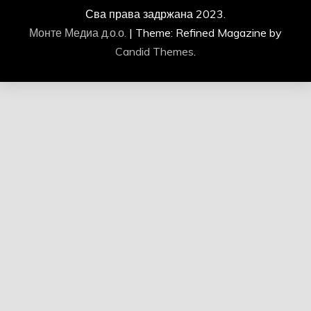
Сва права задржана 2023.
Монте Медиа д.о.о.
|
Theme: Refined Magazine by
Candid Themes
.