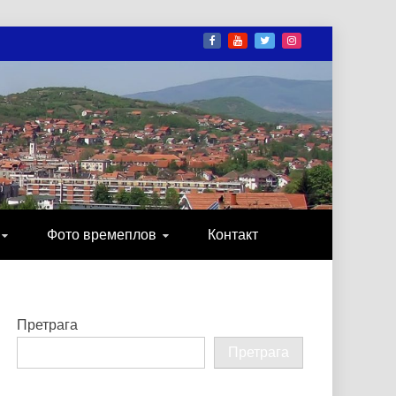
И
ОНИКА, ЗАБАВА…
Фото времеплов
Контакт
Претрага
Претрага