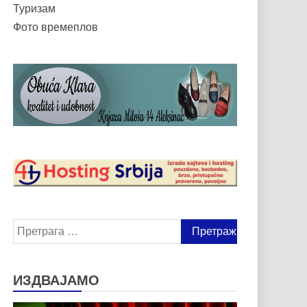
Туризам
Фото времеплов
Претрага
за:
ИЗДВАЈАМО