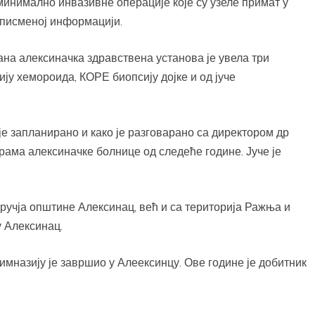
инимално инвазивне операције које су узеле примат у
 писменој информацији.
ана алексиначка здравствена установа је увела три
у хемороида, КОРЕ биопсију дојке и од јуче
је запланирано и како је разговарано са директором др
ама алексиначке болнице од следеће године. Јуче је
дручја општине Алексинац, већ и са територија Ражња и
у Алексинац.
имназију је завршио у Алеексинцу. Ове године је добитник