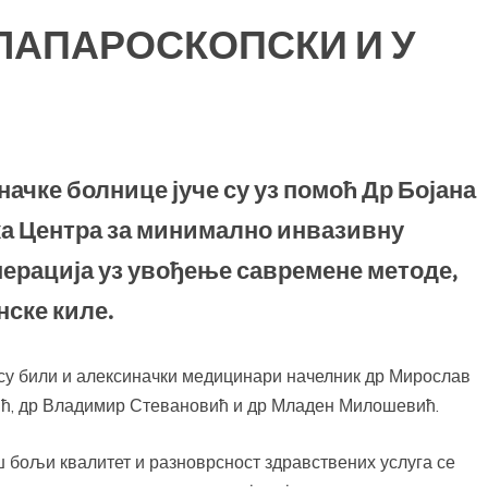
ЛАПАРОСКОПСКИ И У
ачке болнице јуче су уз помоћ Др Бојана
ка Центра за минимално инвазивну
ерација уз увођење савремене методе,
нске киле.
су били и алексиначки медицинари начелник др Мирослав
ић, др Владимир Стевановић и др Младен Милошевић.
ш бољи квалитет и разноврсност здравствених услуга се