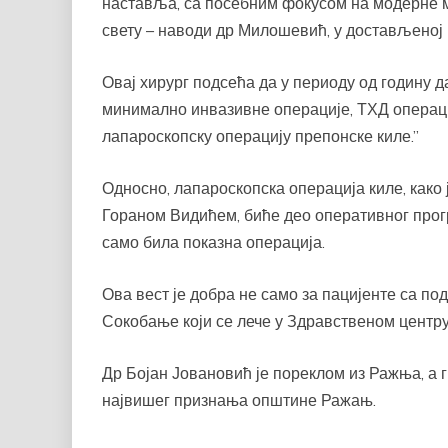
наставља, са посебним фокусом на модерне м
свету – наводи др Милошевић, у достављеној
Овај хирург подсећа да у периоду од годину д
минимално инвазивне операције, ТХД операциј
лапароскопску операцију препонске киле.”
Односно, лапароскопска операција киле, како 
Гораном Видићем, биће део оперативног прогр
само била показна операција.
Ова вест је добра не само за пацијенте са по
Сокобање који се лече у Здравственом центр
Др Бојан Јовановић је пореклом из Ражња, а г
највишег признања општине Ражањ.