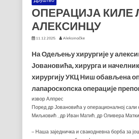
Друштво
ОПЕРАЦИЈА КИЛЕ 
АЛЕКСИНЦУ
11.12.2025.
Aleksinačke
На Одељењу хирургије у алексин
Јовановића, хирурга и начелни
хирургију УКЦ Ниш обављена оп
лапароскопска операције препо
извор Алпрес
Поред др Јовановића у операционалној сали 
Миљковић , др Иван Матић, др Оливера Матк
– Наша заједничка и свакодневна борба за јо