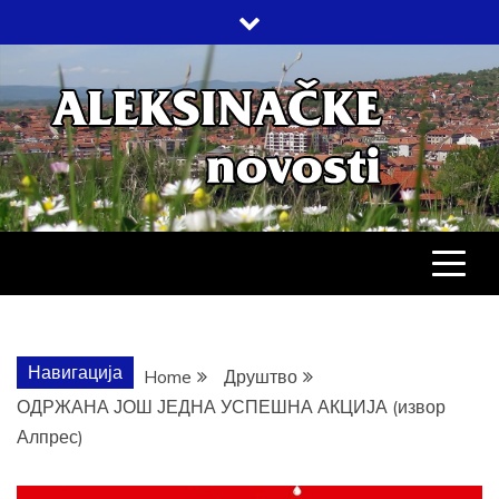
Skip
to
content
АЛЕКСИНАЧ
ДРУШТВО, КУЛТУРА, ЕКОНОМИЈА,
СПОРТ, ПОСЛОВНИ ИМЕНИК,
ХРОНИКА, ЗАБАВА…
НОВОСТИ
Навигација
Home
Друштво
ОДРЖАНА ЈОШ ЈЕДНА УСПЕШНА АКЦИЈА (извор
Алпрес)