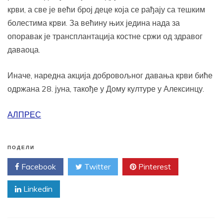
крви, а све је већи број деце која се рађају са тешким
болестима крви. За већину њих једина нада за
опоравак је трансплантација костне сржи од здравог
даваоца.
Иначе, наредна акција добровољног давања крви биће
одржана 28. јуна, такође у Дому културе у Алексинцу.
АЛПРЕС
ПОДЕЛИ
Facebook
Twitter
Pinterest
Linkedin