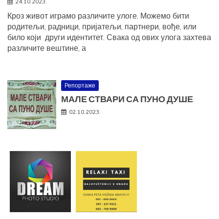
24.10.2023.
Кроз живот играмо различите улоге. Можемо бити
родитељи, радници, пријатељи, партнери, вође, или
било који други идентитет. Свака од ових улога захтева
различите вештине, а
Репортаже
МАЛЕ СТВАРИ СА ПУНО ДУШЕ
02.10.2023.