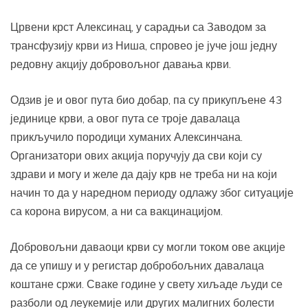
Црвени крст Алексинац, у сарадњи са Заводом за
трансфузију крви из Ниша, спровео је јуче још једну
редовну акцију добровољног давања крви.
Одзив је и овог пута био добар, па су прикупљене 43
јединице крви, а овог пута се троје давалаца
прикључило породици хуманих Алексинчана.
Организатори ових акција поручују да сви који су
здрави и могу и желе да дају крв не треба ни на који
начин то да у наредном периоду одлажу због ситуације
са корона вирусом, а ни са вакцинацијом.
Добровољни даваоци крви су могли током ове акције
да се упишу и у регистар добробољних давалаца
коштане сржи. Сваке године у свету хиљаде људи се
разболи од леукемије или других малигних болести