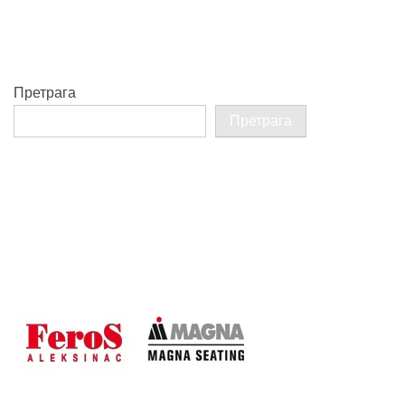
Претрага
Претрага