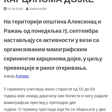
12.09.2025.
Aleksinačke
На територији општинa Алексинац и
Ражањ од понедељка 15. септембра
настављају се активности у вези са
организованим мамографским
скринингoм карцинома дојке, у циљу
превенције и раног откривања.
извор
Алпрес
У скринингу учествују жене старости од 50 до 69
година које немају дијагнозу ове болести и нису радиле
мамографски преглед у претходне две
године. О термину прегледа који ће се обављати у две