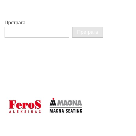
Претрага
Претрага