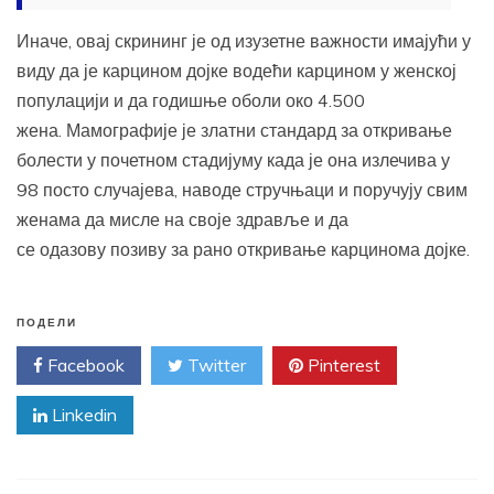
Иначе, овај скрининг је од изузетне важности имајући у
виду да је карцином дојке водећи карцином у женској
популацији и да годишње оболи око 4.500
жена. Мамографије је златни стандард за откривање
болести у почетном стадијуму када је она излечива у
98 посто случајева, наводе стручњаци и поручују свим
женама да мисле на своје здравље и да
се одазову позиву за рано откривање карцинома дојке.
ПОДЕЛИ
Facebook
Twitter
Pinterest
Linkedin