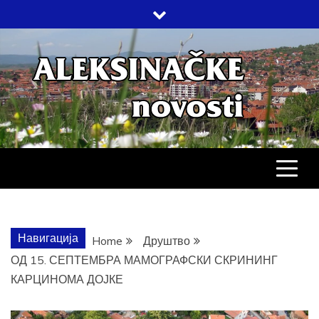
Skip
to
content
АЛЕКСИНАЧ
ДРУШТВО, КУЛТУРА, ЕКОНОМИЈА,
СПОРТ, ПОСЛОВНИ ИМЕНИК,
ХРОНИКА, ЗАБАВА…
НОВОСТИ
Навигација
Home
Друштво
ОД 15. СЕПТЕМБРА МАМОГРАФСКИ СКРИНИНГ
КАРЦИНОМА ДОЈКЕ