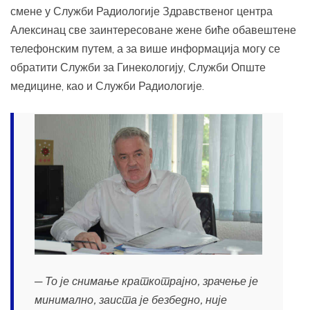
смене у Служби Радиологије Здравственог центра
Алексинац све заинтересоване жене биће обавештене
телефонским путем, а за више информација могу се
обратити Служби за Гинекологију, Служби Опште
медицине, као и Служби Радиологије.
─ То је снимање краткотрајно, зрачење је
минимално, заиста је безбедно, није