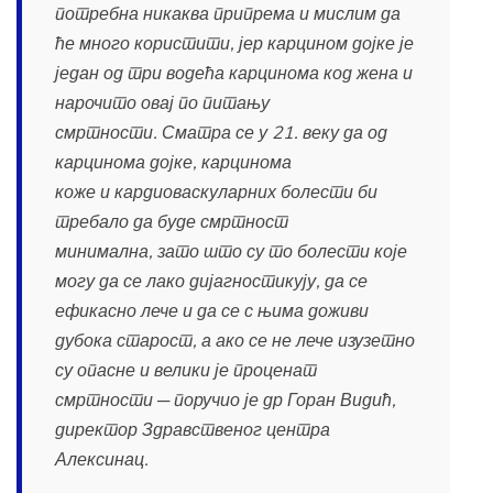
потребна никаква припрема и мислим да
ће много користити, јер карцином дојке је
један од три водећа карцинома код жена и
нарочито овај по питању
смртности. Сматра се у 21. веку да од
карцинома дојке, карцинома
коже и кардиоваскуларних болести би
требало да буде смртност
минимална, зато што су то болести које
могу да се лако дијагностикују, да се
ефикасно лече и да се с њима доживи
дубока старост, а ако се не лече изузетно
су опасне и велики је проценат
смртности ─ поручио је др Горан Видић,
директор Здравственог центра
Алексинац.