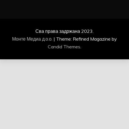
Сва права задржана 2023.
Монте Медиа д.о.о.
|
Theme: Refined Magazine by
Candid Themes
.