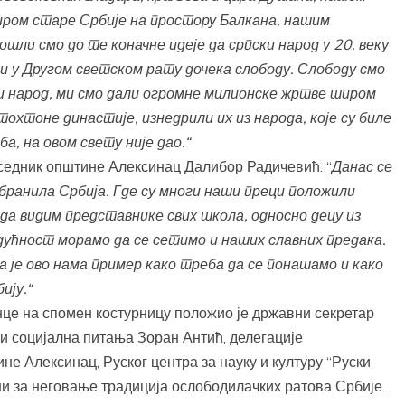
иром старе Србије на простору Балкана, нашим
шли смо до те коначне идеје да српски народ у 20. веку
и у Другом светском рату дочека слободу. Слободу смо
и народ, ми смо дали огромне милионске жртве широм
охтоне династије, изнедрили их из народа, које су биле
ба, на овом свету није дао.“
седник општине Алексинац Далибор Радичевић: “
Данас се
бранила Србија. Где су многи наши преци положили
да видим представнике свих школа, односно децу из
дућност морамо да се сетимо и наших славних предака.
а је ово нама пример како треба да се понашамо и како
ију.“
нце на спомен костурницу положио је државни секретар
и социјална питања Зоран Антић, делегације
не Алексинац, Руског центра за науку и културу “Руски
и за неговање традиција ослободилачких ратова Србије.