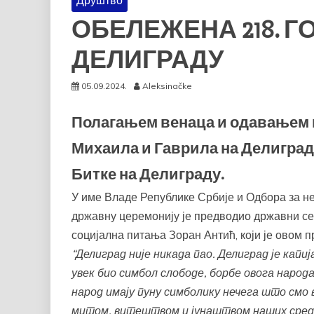
Друштво
ОБЕЛЕЖЕНА 218. 
ДЕЛИГРАДУ
05.09.2024.
Aleksinačke
Полагањем венаца и одавањем п
Михаила и Гаврила на Делиграду
Битке на Делиграду.
У име Владе Републике Србије и Одбора за н
државну церемонију је предводио државни се
социјална питања Зоран Антић, који је овом п
“Делиград није никада пао. Делиград је капи
увек био симбол слободе, борбе овога народа
народ имају пуну симболику нечега што смо
митом, витештвом и јунаштвом наших средњ