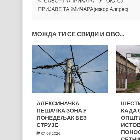
САБОР ПАПРИКАРА – У ТОКУ СУ
ПРИЈАВЕ ТАКМИЧАРА(извор Алпрес)
чланка
МОЖДА ТИ СЕ СВИДИ И ОВО...
АЛЕКСИНАЧКА
ШЕСТИ
ПЕШАЧКА ЗОНА У
КАДА 
ПОНЕДЕЉАК БЕЗ
ОПШТ
СТРУЈЕ
ИСТО
ПОНОС
07.08.2026.
СЕТНИ