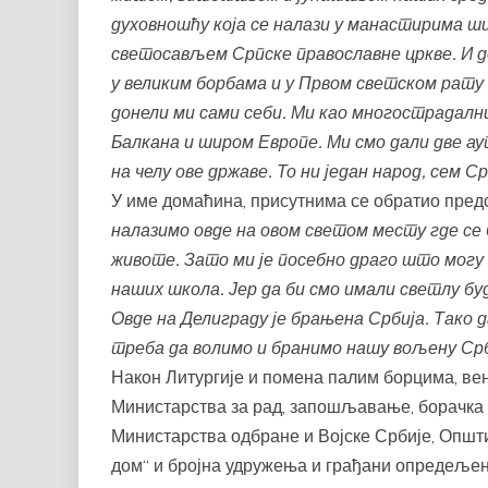
духовношћу која се налази у манастирима ш
светосављем Српске православне цркве. И до
у великим борбама и у Првом светском рату 
донели ми сами себи. Ми као многострадалн
Балкана и широм Европе. Ми смо дали две аут
на челу ове државе. То ни један народ, сем Ср
У име домаћина, присутнима се обратио пред
налазимо овде на овом светом месту где се 
животе. Зато ми је посебно драго што могу 
наших школа. Јер да би смо имали светлу бу
Овде на Делиграду је брањена Србија. Тако д
треба да волимо и бранимо нашу вољену Срб
Након Литургије и помена палим борцима, ве
Министарства за рад, запошљавање, борачка 
Министарства одбране и Војске Србије, Општи
дом“ и бројна удружења и грађани опредељен