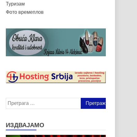
Туризам
Фото времеплов
Претрага
за:
ИЗДВАЈАМО