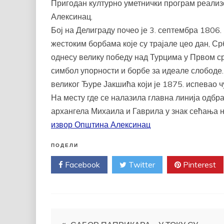
Пригодан културно уметнички програм реализо
Алексинац.
Бој на Делиграду почео је 3. септембра 1806.
жестоким борбама које су трајале цео дан, Ср
однесу велику победу над Турцима у Првом срп
симбол упорности и борбе за идеале слободе.
великог Ђуре Јакшића који је 1875. испевао 
На месту где се налазила главна линија одбра
архангела Михаила и Гаврила у знак сећања н
извор Општина Алексинац
ПОДЕЛИ
Facebook
Twitter
Pinterest
Кретање