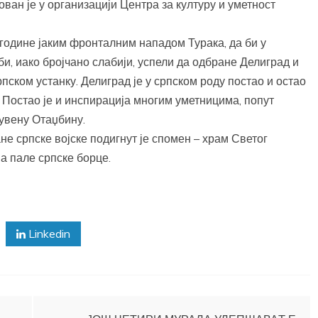
ван је у организацији Центра за културу и уметност
 године јаким фронталним нападом Турака, да би у
би, иако бројчано слабији, успели да одбране Делиград и
ском устанку. Делиград је у српском роду постао и остао
 Постао је и инспирација многим уметницима, попут
чувену Отаџбину.
не српске војске подигнут је спомен – храм Светог
а пале српске борце.
Linkedin