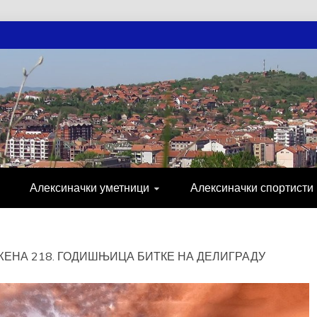
АЧКЕ НОВОСТ
МИЈА, СПОРТ, ПОСЛОВНИ ИМЕНИК, ХР
Алексиначки уметници
Алексиначки спортисти
ЕНА 218. ГОДИШЊИЦА БИТКЕ НА ДЕЛИГРАДУ