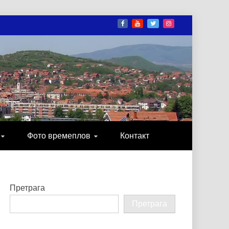
И
ОНИКА, ЗАБАВА…
Фото времеплов
Контакт
Претрага
Претрага