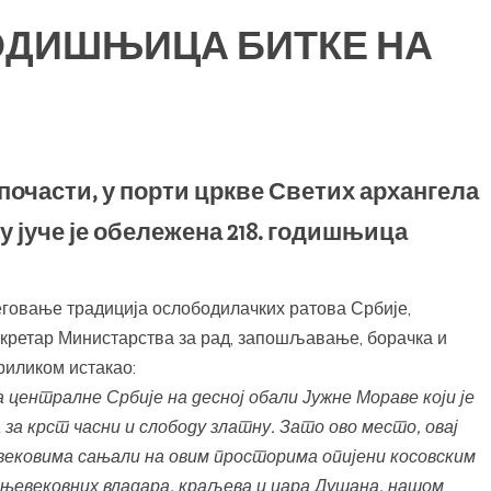
ГОДИШЊИЦА БИТКЕ НА
очасти, у порти цркве Светих архангела
 јуче је обележена 218. годишњица
еговање традиција ослободилачких ратова Србије,
кретар Министарства за рад, запошљавање, борачка и
риликом истакао:
ја централне Србије на десној обали Јужне Мораве који је
 за крст часни и слободу златну. Зато ово место, овај
 вековима сањали на овим просторима опијени косовским
евековних владара, краљева и цара Душана, нашом