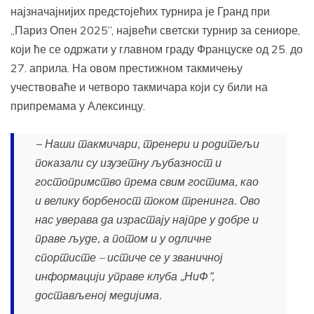
најзначајнијих предстојећих турнира је Гранд при
„Париз Опен 2025”, највећи светски турнир за сениоре,
који ће се одржати у главном граду Француске од 25. до
27. априла. На овом престижном такмичењу
учествоваће и четворо такмичара који су били на
припремама у Алексинцу.
− Наши такмичари, тренери и родитељи
показали су изузетну љубазност и
гостопримство према свим гостима, као
и велику борбеност током тренинга. Ово
нас уверава да израстају најпре у добре и
праве људе, а потом и у одличне
спортисте – истиче се у званичној
информацији управе клуба „НиФ”,
достављеној медијима.