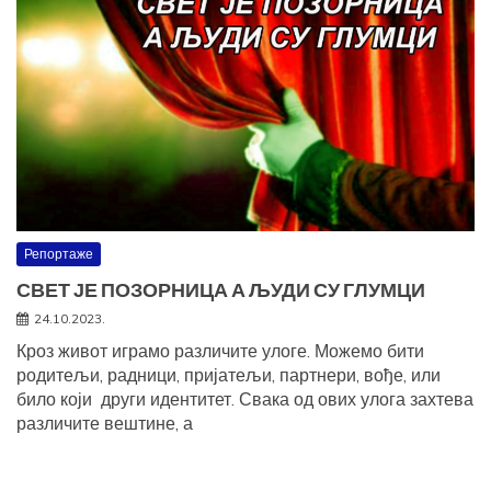
Репортаже
СВЕТ ЈЕ ПОЗОРНИЦА А ЉУДИ СУ ГЛУМЦИ
24.10.2023.
Кроз живот играмо различите улоге. Можемо бити
родитељи, радници, пријатељи, партнери, вође, или
било који други идентитет. Свака од ових улога захтева
различите вештине, а