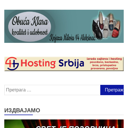
Претрага
за:
ИЗДВАЈАМО