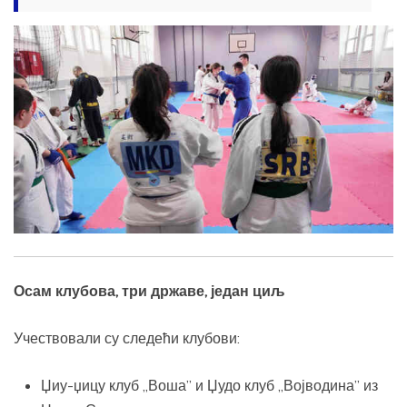
Осам клубова, три државе, један циљ
Учествовали су следећи клубови:
Џиу-џицу клуб „Воша” и Џудо клуб „Војводина” из