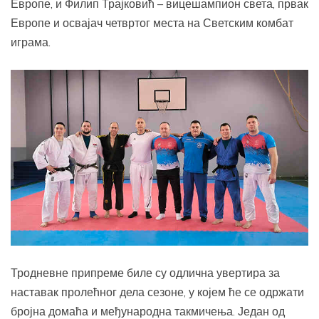
Европе, и Филип Трајковић – вицешампион света, првак
Европе и освајач четвртог места на Светским комбат
играма.
Тродневне припреме биле су одлична увертира за
наставак пролећног дела сезоне, у којем ће се одржати
бројна домаћа и међународна такмичења. Један од