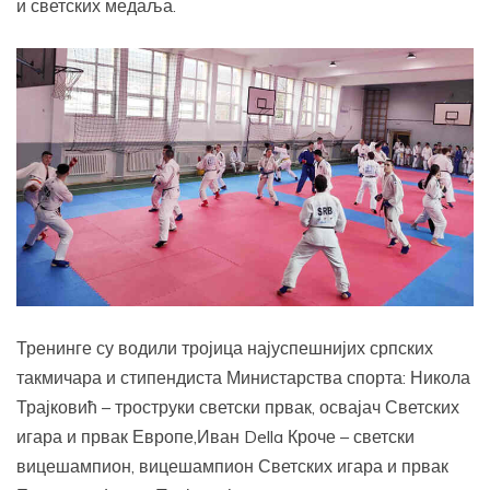
и светских медаља.
Тренинге су водили тројица најуспешнијих српских
такмичара и стипендиста Министарства спорта: Никола
Трајковић – троструки светски првак, освајач Светских
игара и првак Европе,Иван Della Кроче – светски
вицешампион, вицешампион Светских игара и првак