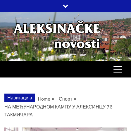
Skip
to
content
АЛЕКСИНАЧ
ДРУШТВО, КУЛТУРА, ЕКОНОМИЈА,
СПОРТ, ПОСЛОВНИ ИМЕНИК,
ХРОНИКА, ЗАБАВА…
НОВОСТИ
Навигација
Home
Спорт
НА МЕЂУНАРОДНОМ КАМПУ У АЛЕКСИНЦУ 76
ТАКМИЧАРА