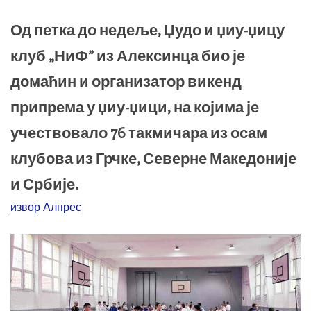
Од петка до недеље, Џудо и џиу-џицу
клуб „НиФ” из Алексинца био је
домаћин и организатор викенд
припрема у џиу-џици, на којима је
учествовало 76 такмичара из осам
клубова из Грчке, Северне Македоније
и Србије.
извор Алпрес