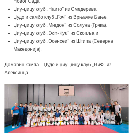
Новог Сада,
Џиу-џицу клуб „Наито” из Смедерева,
Џудо и самбо клуб „Гоч” из Врњачке Бање,
Џиу-џицу клуб „Мигдон” из Солуна (Грчка),
Џиу-џицу клуб „Dan-Kyu” из Скопља и
Џиу-џицу клуб „Осенсеи” из Штипа (Северна
Македонија),
Домаћин кампа – Џудо и џиу-џицу клуб „НиФ” из
Алексинца.