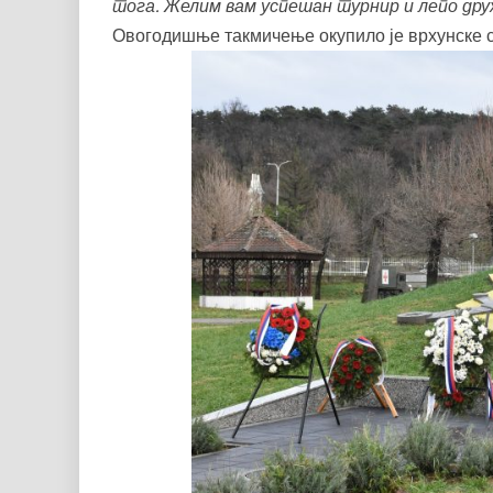
тога. Желим вам успешан турнир и лепо дру
Овогодишње такмичење окупило је врхунске с