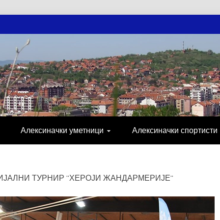
АЧКЕ НОВОСТ
МИЈА, СПОРТ, ПОСЛОВНИ ИМЕНИК, ХР
Алексиначки уметници
Алексиначки спортисти
ЈАЛНИ ТУРНИР “ХЕРОЈИ ЖАНДАРМЕРИЈЕ“