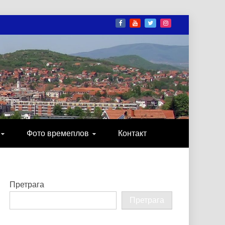
И
ОНИКА, ЗАБАВА…
Фото времеплов
Контакт
Претрага
Претрага