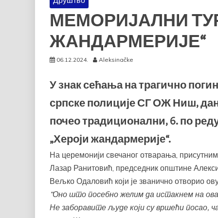
Друштво
МЕМОРИЈАЛНИ ТУ
ЖАНДАРМЕРИЈЕ“
06.12.2024.
Aleksinačke
У знак сећања на трагично поги
српске полиције СГ ОЖ Ниш, дан
почео традиционални, 6. по ре
„Хероји жандармерије“.
На церемонији свечаног отварања, присутним
Лазар Ранитовић, председник општине Алекс
Вељко Одаловић који је званично отворио ову
“Оно што посебно желим да истакнем на ова
Не заборавите људе који су вршећи посао, ча