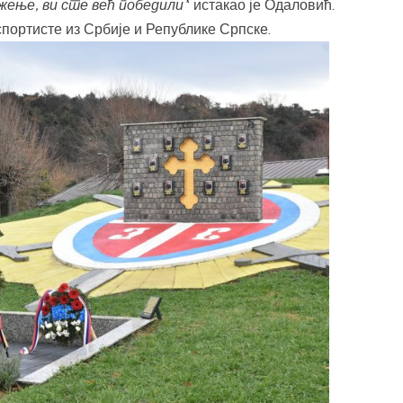
жење, ви сте већ победили’
‘ истакао је Одаловић.
портисте из Србије и Републике Српске.