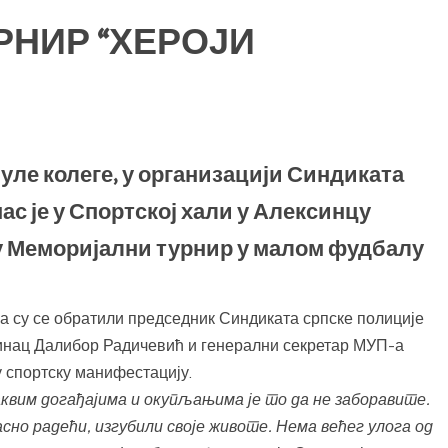
РНИР “ХЕРОЈИ
нуле колеге, у организацији Синдиката
ас је у Спортској хали у Алексинцу
ду Меморијални турнир у малом фудбалу
а су се обратили председник Синдиката српске полиције
инац Далибор Радичевић и генерални секретар МУП-а
 спортску манифестацију.
квим догађајима и окупљањима је то да не заборавите.
сно радећи, изгубили своје животе. Нема већег улога од