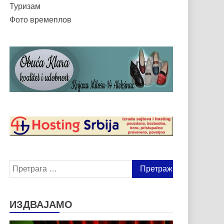
Туризам
Фото времеплов
Претрага
за:
ИЗДВАЈАМО