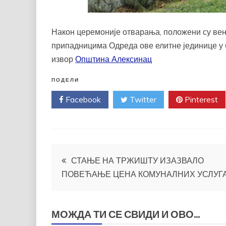
Након церемоније отварања, положени су ве
припадницима Одреда ове елитне јединице у 
извор
Општина Алексинац
ПОДЕЛИ
Facebook
Twitter
Pinterest
Кретање
СТАЊЕ НА ТРЖИШТУ ИЗАЗВАЛО
ПОВЕЋАЊЕ ЦЕНА КОМУНАЛНИХ УСЛУГ
чланка
МОЖДА ТИ СЕ СВИДИ И ОВО...