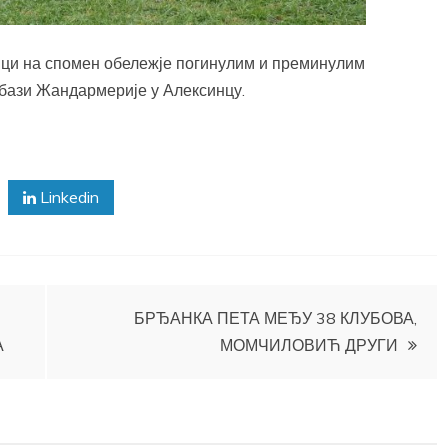
нци на спомен обележје погинулим и преминулим
бази Жандармерије у Алексинцу.
Linkedin
БРЂАНКА ПЕТА МЕЂУ 38 КЛУБОВА,
А
МОМЧИЛОВИЋ ДРУГИ