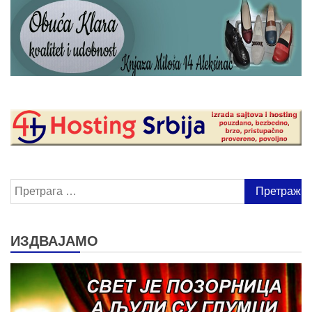
Претрага
за:
ИЗДВАЈАМО