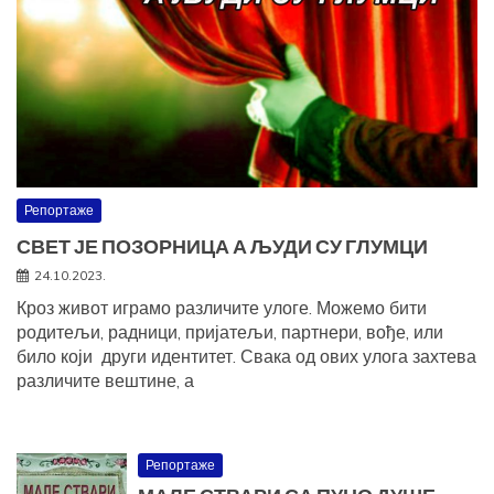
Репортаже
СВЕТ ЈЕ ПОЗОРНИЦА А ЉУДИ СУ ГЛУМЦИ
24.10.2023.
Кроз живот играмо различите улоге. Можемо бити
родитељи, радници, пријатељи, партнери, вође, или
било који други идентитет. Свака од ових улога захтева
различите вештине, а
Репортаже