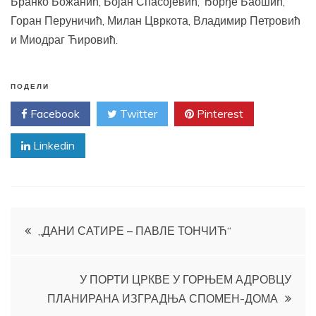
Бранко Божанић, Бојан Спасојевић, Ђорђе Баошић,
Горан Перуничић, Милан Цвркота, Владимир Петровић
и Миодраг Ћировић.
ПОДЕЛИ
Facebook
Twitter
Pinterest
Linkedin
Кретање
„ДАНИ САТИРЕ – ПАВЛЕ ТОНЧИЋ“
чланка
У ПОРТИ ЦРКВЕ У ГОРЊЕМ АДРОВЦУ
ПЛАНИРАНА ИЗГРАДЊА СПОМЕН-ДОМА