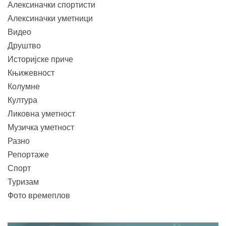
Алексиначки спортисти
Алексиначки уметници
Видео
Друштво
Историјске приче
Књижевност
Колумне
Култура
Ликовна уметност
Музичка уметност
Разно
Репортаже
Спорт
Туризам
Фото времеплов