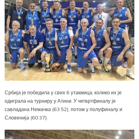
Србија је победила у свих 6 утакмица, колико их је
одиграла на турниру у Атини. У четвртфиналу је
савладана Немачка (63:52), потом у полуфиналу и
Словенија (60:37).