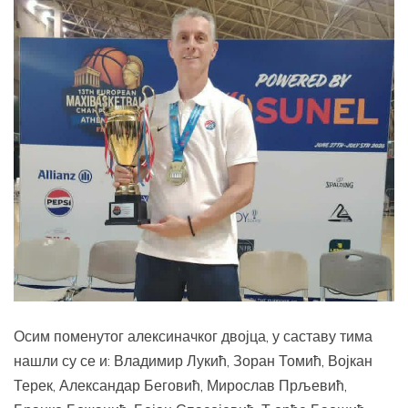
Осим поменутог алексиначког двојца, у саставу тима
нашли су се и: Владимир Лукић, Зоран Томић, Војкан
Терек, Александар Беговић, Мирослав Прљевић,