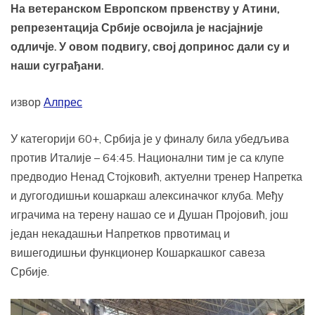
На ветеранском Европском првенству у Атини,
репрезентација Србије освојила је насјајније
одличје. У овом подвигу, свој допринос дали су и
наши суграђани.
извор
Алпрес
У категорији 60+, Србија је у финалу била убедљива
против Италије – 64:45. Национални тим је са клупе
предводио Ненад Стојковић, актуелни тренер Напретка
и дугогодишњи кошаркаш алексиначког клуба. Међу
играчима на терену нашао се и Душан Пројовић, још
један некадашњи Напретков првотимац и
вишегодишњи функционер Кошаркашког савеза
Србије.