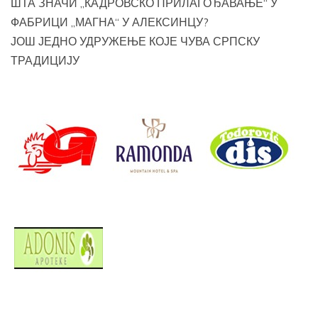
ШТА ЗНАЧИ „КАДРОВСКО ПРИЛАГОЂАВАЊЕ“ У
ФАБРИЦИ „МАГНА“ У АЛЕКСИНЦУ?
ЈОШ ЈЕДНО УДРУЖЕЊЕ КОЈЕ ЧУВА СРПСКУ
ТРАДИЦИЈУ