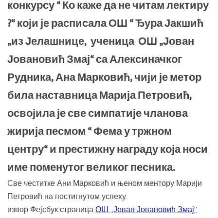
конкурсу “ Ко каже да не читам лектиру
?“ који је расписала ОШ “ Ђура Јакшић
„из Јелашнице, ученица ОШ „Јован
Јовановић Змај“ са Алексиначког
Рудника, Ана Марковић, чији је метор
била наставница Марија Петровић,
освојила је све симпатије чланова
жирија песмом “ Фема у тржном
центру“ и престижну награду која носи
име поменутог великог песника.
Све честитке Ани Марковић и њеном ментору Марији
Петровић на постигнутом успеху.
извор Фејсбук страница
ОШ „Јован Јовановић Змај“