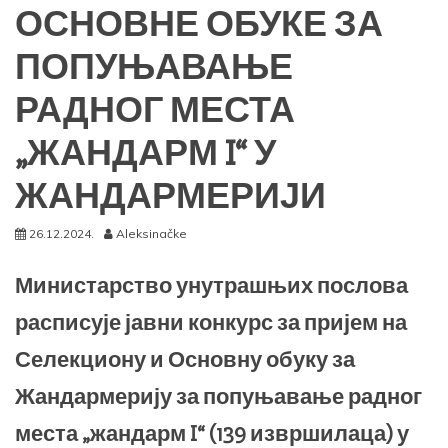
ОСНОВНЕ ОБУКЕ ЗА
ПОПУЊАВАЊЕ
РАДНОГ МЕСТА
„ЖАНДАРМ I“ У
ЖАНДАРМЕРИЈИ
26.12.2024.
Aleksinačke
Министарство унутрашњих послова
расписује јавни конкурс за пријем на
Селекциону и Основну обуку за
Жандармерију за попуњавање радног
места „жандарм I“ (139 извршилаца) у