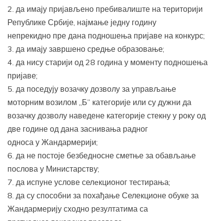
2. да имају пријављено пребивалиште на територији
Републике Србије, најмање једну годину
непрекидно пре дана подношења пријаве на конкурс;
3. да имају завршено средње образовање;
4. да нису старији од 28 година у моменту подношења
пријаве;
5. да поседују возачку дозволу за управљање
моторним возилом „Б” категорије или су дужни да
возачку дозволу наведене категорије стекну у року од
две године од дана заснивања радног
односа у Жандармерији;
6. да не постоје безбедносне сметње за обављање
послова у Министарству;
7. да испуне услове селeкционог тестирања;
8. да су способни за похађање Селекционе обуке за
Жандармерију сходно резултатима са