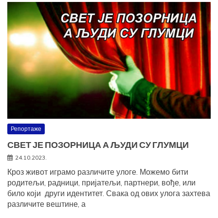
Репортаже
СВЕТ ЈЕ ПОЗОРНИЦА А ЉУДИ СУ ГЛУМЦИ
24.10.2023.
Кроз живот играмо различите улоге. Можемо бити
родитељи, радници, пријатељи, партнери, вође, или
било који други идентитет. Свака од ових улога захтева
различите вештине, а