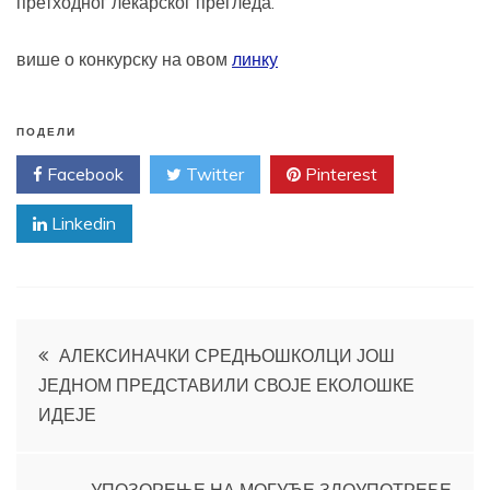
претходног лекарског прегледа.
више о конкурску на овом
линку
ПОДЕЛИ
Facebook
Twitter
Pinterest
Linkedin
Кретање
АЛЕКСИНАЧКИ СРЕДЊОШКОЛЦИ ЈОШ
ЈЕДНОМ ПРЕДСТАВИЛИ СВОЈЕ ЕКОЛОШКЕ
чланка
ИДЕЈЕ