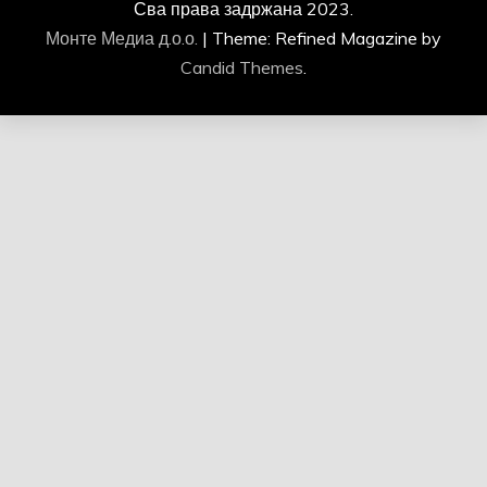
Сва права задржана 2023.
Монте Медиа д.о.о.
|
Theme: Refined Magazine by
Candid Themes
.