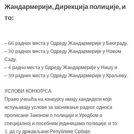
Жандармерији, Дирекција полиције, и
то:
– 66 радних места у Одреду Жандармерије у Београду,
– 30 радних места у Одреду Жандармерије у Новом
Саду,
– 4 раднa места у Одреду Жандармерије у Нишу и
– 39 радних места у Одреду Жандармерије у Краљеву.
УСЛОВИ КОНКУРСА
Право учешћа на конкурсу имају кандидати који
испуњавају услове за заснивање радног односа
прописане Законом о полицији и Уредбом о
специјалној и посебним јединицама полиције, и то:
1. да су држављани Републике Србије;