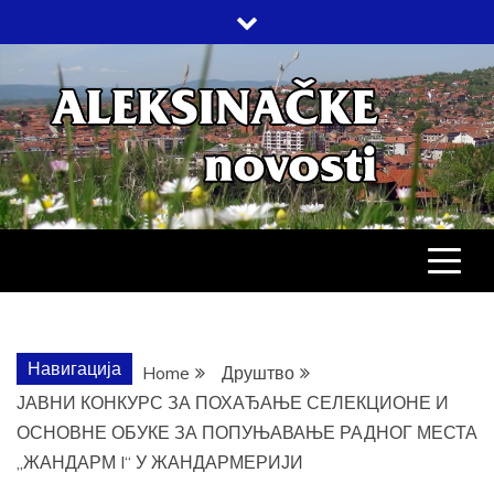
Skip
to
content
АЛЕКСИНАЧ
ДРУШТВО, КУЛТУРА, ЕКОНОМИЈА,
СПОРТ, ПОСЛОВНИ ИМЕНИК,
ХРОНИКА, ЗАБАВА…
НОВОСТИ
Навигација
Home
Друштво
ЈАВНИ КОНКУРС ЗА ПОХАЂАЊЕ СЕЛЕКЦИОНЕ И
ОСНОВНЕ ОБУКЕ ЗА ПОПУЊАВАЊЕ РАДНОГ МЕСТА
„ЖАНДАРМ I“ У ЖАНДАРМЕРИЈИ